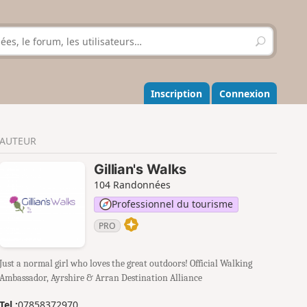
R
e
c
h
e
Inscription
Connexion
r
c
h
AUTEUR
e
r
Gillian's Walks
104 Randonnées
Professionnel du tourisme
PRO
Just a normal girl who loves the great outdoors! Official Walking
Ambassador, Ayrshire & Arran Destination Alliance
Tel :
07858372970