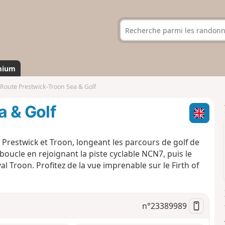
mium
Route Prestwick-Troon Sea & Golf
a & Golf
tre Prestwick et Troon, longeant les parcours de golf de
oucle en rejoignant la piste cyclable NCN7, puis le
al Troon. Profitez de la vue imprenable sur le Firth of
n°
23389989