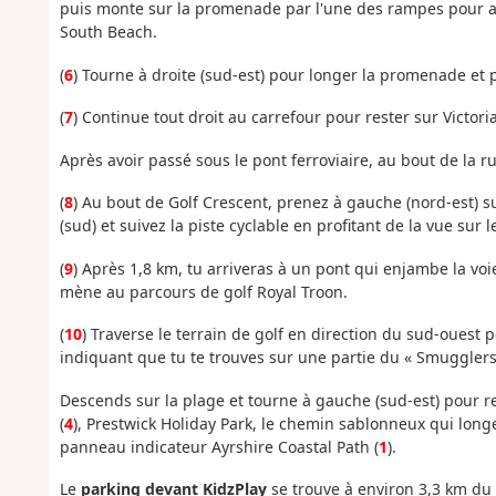
puis monte sur la promenade par l'une des rampes pour arri
South Beach.
(
6
) Tourne à droite (sud-est) pour longer la promenade et p
(
7
) Continue tout droit au carrefour pour rester sur Victoria
Après avoir passé sous le pont ferroviaire, au bout de la ru
(
8
) Au bout de Golf Crescent, prenez à gauche (nord-est) s
(sud) et suivez la piste cyclable en profitant de la vue sur l
(
9
) Après 1,8 km, tu arriveras à un pont qui enjambe la vo
mène au parcours de golf Royal Troon.
(
10
) Traverse le terrain de golf en direction du sud-ouest 
indiquant que tu te trouves sur une partie du « Smugglers 
Descends sur la plage et tourne à gauche (sud-est) pour r
(
4
), Prestwick Holiday Park, le chemin sablonneux qui longe
panneau indicateur Ayrshire Coastal Path (
1
).
Le
parking devant KidzPlay
se trouve à environ 3,3 km du 