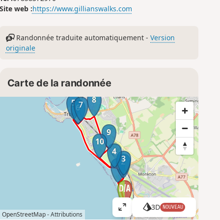
Site web :
https://www.gillianswalks.com
Randonnée traduite automatiquement -
Version
originale
Carte de la randonnée
8
5
7
6
9
10
4
3
2
1
3D
NOUVEAU
A
OpenStreetMap -
Attributions