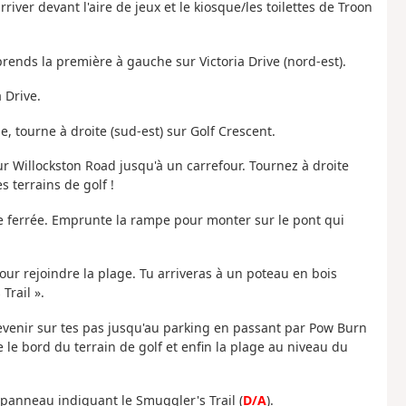
ver devant l'aire de jeux et le kiosque/les toilettes de Troon
rends la première à gauche sur Victoria Drive (nord-est).
 Drive.
e, tourne à droite (sud-est) sur Golf Crescent.
ur Willockston Road jusqu'à un carrefour. Tournez à droite
es terrains de golf !
ie ferrée. Emprunte la rampe pour monter sur le pont qui
pour rejoindre la plage. Tu arriveras à un poteau en bois
Trail ».
evenir sur tes pas jusqu'au parking en passant par Pow Burn
 le bord du terrain de golf et enfin la plage au niveau du
panneau indiquant le Smuggler's Trail (
D/A
).