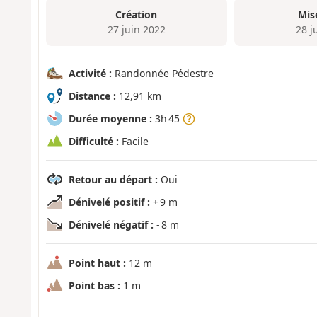
Création
Mis
27 juin 2022
28 j
Activité :
Randonnée Pédestre
Distance :
12,91 km
Durée moyenne :
3h 45
Difficulté :
Facile
Retour au départ :
Oui
Dénivelé positif :
+ 9 m
Dénivelé négatif :
- 8 m
Point haut :
12 m
Point bas :
1 m