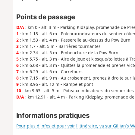
Points de passage
D/A
: km 0 - alt. 3 m - Parking Kidzplay, promenade de Pre
1
: km 1.18 - alt. 6 m - Poteaux indicateurs du sentier côtie
2
: km 1.53 - alt. 4 m - Passerelle au-dessus du Pow Burn
3
: km 1.7 - alt. 5 m - Barrières tournantes
4
: km 2.34 - alt. 5 m - Embouchure de la Pow Burn
5
: km 5.75 - alt. 3 m - Aire de jeux et kiosque/toilettes à 
6
: km 6.08 - alt. 3 m - Quittez la promenade et prenez Vict
7
: km 6.29 - alt. 6 m - Carrefours
8
: km 7.15 - alt. 9 m - Au croisement, prenez à droite sur la
9
: km 8.96 - alt. 12 m - Rampe et pont
10
: km 9.63 - alt. 5 m - Poteaux indicateurs du sentier de
D/A
: km 12.91 - alt. 4 m - Parking Kidzplay, promenade de
Informations pratiques
Pour plus d'infos et pour voir l'itinéraire, va sur Gillian's W