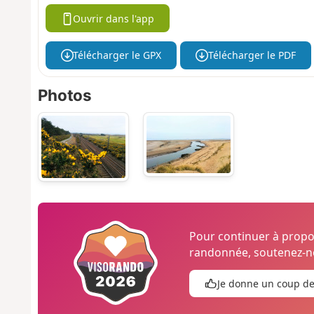
Ouvrir dans l'app
Télécharger le GPX
Télécharger le PDF
Photos
Pour continuer à prop
randonnée, soutenez-no
Je donne un coup d