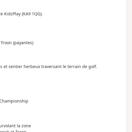
de KidzPlay (KA9 1QG).
 Troon (payantes)
et sentier herbeux traversant le terrain de golf.
n Championship
urvolant la zone
wick et Troon