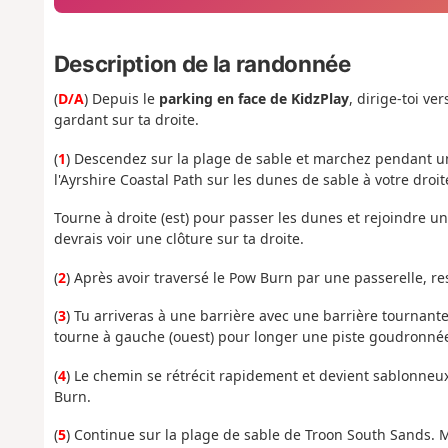
Description de la randonnée
(
D/A
) Depuis le
parking en face de KidzPlay
, dirige-toi v
gardant sur ta droite.
(
1
) Descendez sur la plage de sable et marchez pendant 
l'Ayrshire Coastal Path sur les dunes de sable à votre droit
Tourne à droite (est) pour passer les dunes et rejoindre un
devrais voir une clôture sur ta droite.
(
2
) Après avoir traversé le Pow Burn par une passerelle, re
(
3
) Tu arriveras à une barrière avec une barrière tournant
tourne à gauche (ouest) pour longer une piste goudronnée j
(
4
) Le chemin se rétrécit rapidement et devient sablonneu
Burn.
(
5
) Continue sur la plage de sable de Troon South Sands. 