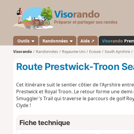
V
i
s
o
r
a
Outils
Randonnées
Aide ↗
Viso
rando
Pre
n
Visorando
Randonnées
Royaume-Uni
Ecosse
South Ayrshire
d
o
Route Prestwick-Troon Se
Cet itinéraire suit le sentier côtier de l'Ayrshire en
Prestwick et Royal Troon. Le retour forme une demi-b
Smuggler's Trail qui traverse le parcours de golf Roy
Clyde !
Fiche technique