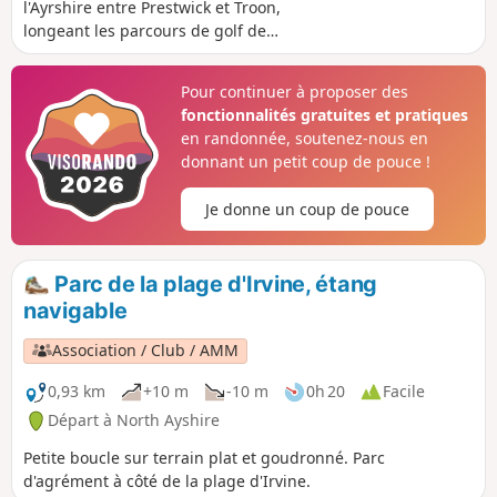
l'Ayrshire entre Prestwick et Troon,
longeant les parcours de golf de
Prestwick et Royal Troon. Le retour
forme une demi-boucle en rejoignant la
Pour continuer à proposer des
piste cyclable NCN7, puis le Smuggler's
fonctionnalités gratuites et pratiques
Trail qui traverse le parcours de golf
en randonnée, soutenez-nous en
Royal Troon. Profitez de la vue
donnant un petit coup de pouce !
imprenable sur le Firth of Clyde !
Je donne un coup de pouce
Parc de la plage d'Irvine, étang
navigable
Association / Club / AMM
0,93 km
+10 m
-10 m
0h 20
Facile
Départ à North Ayshire
Petite boucle sur terrain plat et goudronné. Parc
d'agrément à côté de la plage d'Irvine.