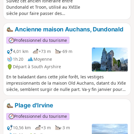
Suivez cet ancien itinéraire entre
Dundonald et Troon, utilisé au XVIIIe
siècle pour faire passer des
marchandises illégales à l'intérieur des
terres ! Il traverse des terrains variés,
Ancienne maison Auchans, Dundonald
notamment des sentiers boisés, des
routes goudronnées, de l'herbe et du
Professionnel du tourisme
sable. Vous passerez devant un
réservoir tranquille, traverserez les bois
4,01 km
+73 m
-69 m
de Fullarton, puis le parcours de golf
1h 20
Moyenne
Royal Troon, avant de terminer votre
Départ à South Ayrshire
balade sur la plage de sable de Troon.
En te baladant dans cette jolie forêt, les vestiges
impressionnants de la maison Old Auchans, datant du XVIe
siècle, semblent surgir de nulle part. Va-y fin janvier pour
voir plein de perce-neige, fin avril pour l'ail des ours et en
mai pour une mer de jacinthes des bois !
Plage d'Irvine
Professionnel du tourisme
10,56 km
+3 m
-3 m