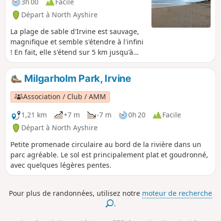
3h 00
Facile
Départ à North Ayshire
La plage de sable d'Irvine est sauvage,
magnifique et semble s'étendre à l'infini
! En fait, elle s'étend sur 5 km jusqu'à
Barassie. Tu peux choisir de marcher
jusqu'à Barassie et de revenir, ou si tu
Milgarholm Park, Irvine
préfères une promenade plus courte, va
aussi loin que tu le souhaites avant de
Association / Club / AMM
faire demi-tour. Bordée de hautes dunes
de sable et avec l'île d'Arran visible à
1,21 km
+7 m
-7 m
0h 20
Facile
l'ouest, cette plage est très appréciée
Départ à North Ayshire
des habitants qui viennent prendre l'air
Petite promenade circulaire au bord de la rivière dans un
et faire de l'exercice.
parc agréable. Le sol est principalement plat et goudronné,
avec quelques légères pentes.
Pour plus de randonnées, utilisez notre
moteur de recherche
.