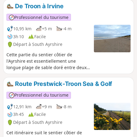
De Troon à Irvine
Professionnel du tourisme
10,95 km
+5 m
-4 m
3h 10
Facile
Départ à South Ayrshire
Cette partie du sentier côtier de
l'Ayrshire est essentiellement une
longue plage de sable doré entre deux
villes côtières animées. Profitez-en pour
jeter un œil aux maisons en bord de
Route Prestwick-Troon Sea & Golf
mer à Barassie et cherchez le dragon de
pierre au sommet des dunes de sable
Professionnel du tourisme
de la plage d'Irvine ! Par temps clair,
vous pouvez voir l'île d'Arran de l'autre
12,91 km
+9 m
-8 m
côté du Firth of Clyde.
3h 45
Facile
Départ à South Ayrshire
Cet itinéraire suit le sentier côtier de