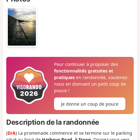
Pour continuer à proposer des
fonctionnalités gratuites et
pratiques
en randonnée, soutenez-
nous en donnant un petit coup de
pouce !
Je donne un coup de pouce
Description de la randonnée
(
D/A
) La promenade commence et se termine sur le parking
situé au bout de
Harbour Road, à Troon
. Dirigez-vous vers