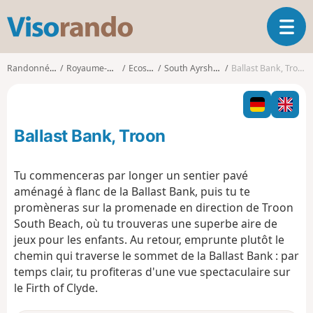
V
O
i
u
s
v
o
Randonnées
Royaume-Uni
Ecosse
South Ayrshire
Ballast Bank, Troon
r
r
i
a
r
n
l
d
Ballast Bank, Troon
a
o
n
a
Tu commenceras par longer un sentier pavé
v
aménagé à flanc de la Ballast Bank, puis tu te
i
promèneras sur la promenade en direction de Troon
g
South Beach, où tu trouveras une superbe aire de
a
t
jeux pour les enfants. Au retour, emprunte plutôt le
i
chemin qui traverse le sommet de la Ballast Bank : par
o
temps clair, tu profiteras d'une vue spectaculaire sur
n
le Firth of Clyde.