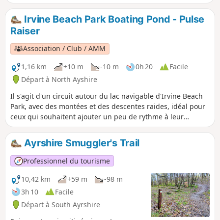
Irvine Beach Park Boating Pond - Pulse
Raiser
Association / Club / AMM
1,16 km
+10 m
-10 m
0h 20
Facile
Départ à North Ayshire
Il s'agit d'un circuit autour du lac navigable d'Irvine Beach
Park, avec des montées et des descentes raides, idéal pour
ceux qui souhaitent ajouter un peu de rythme à leur
promenade et être récompensés par de belles vues. Parc
d'agrément.
Ayrshire Smuggler's Trail
Professionnel du tourisme
10,42 km
+59 m
-98 m
3h 10
Facile
Départ à South Ayrshire