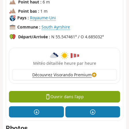
Point haut :
6 m
Point bas :
1 m
Pays :
Royaume-Uni
Commune :
South Ayrshire
Départ/Arrivée :
N 55.547461° / O 4.685032°
Météo détaillée heure par heure
Découvrez Visorando Premium
Ouvrir dans l'app
Photos