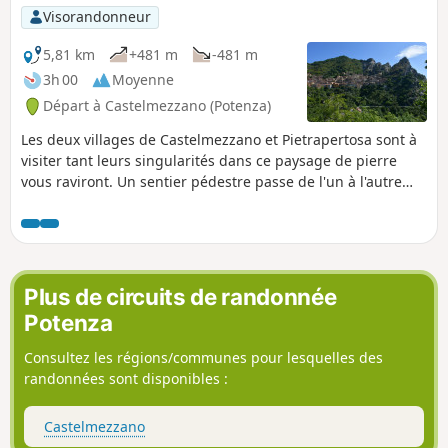
Visorandonneur
5,81 km
+481 m
-481 m
3h 00
Moyenne
Départ à Castelmezzano (Potenza)
Les deux villages de Castelmezzano et Pietrapertosa sont à
visiter tant leurs singularités dans ce paysage de pierre
vous raviront. Un sentier pédestre passe de l'un à l'autre
mais vous amène à franchir plusieurs centaines de marches
sur un dénivelé avec des pentes conséquentes. L'effort paie,
vous ne le regretterez pas.
Plus de circuits de randonnée
Potenza
Consultez les régions/communes pour lesquelles des
randonnées sont disponibles :
Castelmezzano