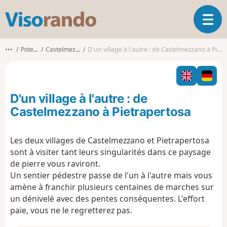
V
O
i
u
s
v
o
•••
Potenza
Castelmezzano
D'un village à l'autre : de Castelmezzano à Pietrapertosa
r
r
i
a
r
n
l
d
D'un village à l'autre : de
a
o
n
Castelmezzano à Pietrapertosa
a
v
Les deux villages de Castelmezzano et Pietrapertosa
i
sont à visiter tant leurs singularités dans ce paysage
g
a
de pierre vous raviront.
t
Un sentier pédestre passe de l'un à l'autre mais vous
i
amène à franchir plusieurs centaines de marches sur
o
un dénivelé avec des pentes conséquentes. L'effort
n
paie, vous ne le regretterez pas.