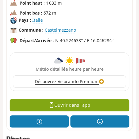
Point haut :
1 033 m
Point bas :
672 m
Pays :
Italie
Commune :
Castelmezzano
Départ/Arrivée :
N 40.524638° / E 16.046284°
Météo détaillée heure par heure
Découvrez Visorando Premium
Ouvrir dans l'app
Photos