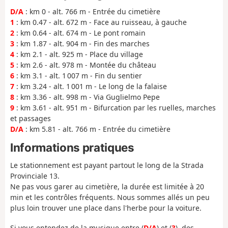
D/A
: km 0 - alt. 766 m - Entrée du cimetière
1
: km 0.47 - alt. 672 m - Face au ruisseau, à gauche
2
: km 0.64 - alt. 674 m - Le pont romain
3
: km 1.87 - alt. 904 m - Fin des marches
4
: km 2.1 - alt. 925 m - Place du village
5
: km 2.6 - alt. 978 m - Montée du château
6
: km 3.1 - alt. 1 007 m - Fin du sentier
7
: km 3.24 - alt. 1 001 m - Le long de la falaise
8
: km 3.36 - alt. 998 m - Via Guglielmo Pepe
9
: km 3.61 - alt. 951 m - Bifurcation par les ruelles, marches
et passages
D/A
: km 5.81 - alt. 766 m - Entrée du cimetière
Informations pratiques
Le stationnement est payant partout le long de la Strada
Provinciale 13.
Ne pas vous garer au cimetière, la durée est limitée à 20
min et les contrôles fréquents. Nous sommes allés un peu
plus loin trouver une place dans l'herbe pour la voiture.
Si vous entendez de la musique entre (
D/A
) et (
3
), des