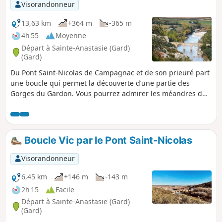
Visorandonneur
13,63 km
+364 m
-365 m
4h 55
Moyenne
Départ à Sainte-Anastasie (Gard)
(Gard)
Du Pont Saint-Nicolas de Campagnac et de son prieuré part
une boucle qui permet la découverte d’une partie des
Gorges du Gardon. Vous pourrez admirer les méandres du
Gardon, la Grotte de la Trône (ancien abri préhistorique
abritant derrière une porte en fer fermée des dessins de
mammouths et d’un félin datant du Paléolithique
supérieur), la Baume Percée, vue de dessus et d’en-dessous,
Boucle Vic par le Pont Saint-Nicolas
les falaises d’escalade de Russan…
Visorandonneur
6,45 km
+146 m
-143 m
2h 15
Facile
Départ à Sainte-Anastasie (Gard)
(Gard)