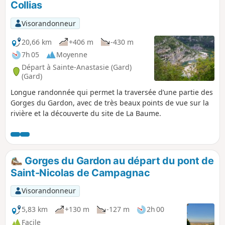
Collias
Visorandonneur
20,66 km
+406 m
-430 m
7h 05
Moyenne
Départ à Sainte-Anastasie (Gard)
(Gard)
Longue randonnée qui permet la traversée d’une partie des
Gorges du Gardon, avec de très beaux points de vue sur la
rivière et la découverte du site de La Baume.
Gorges du Gardon au départ du pont de
Saint-Nicolas de Campagnac
Visorandonneur
5,83 km
+130 m
-127 m
2h 00
Facile