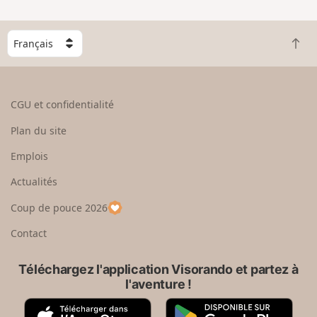
C
R
h
e
o
t
i
o
s
CGU et confidentialité
u
i
r
s
Plan du site
e
s
n
e
Emplois
h
z
Actualités
a
u
u
n
Coup de pouce 2026
t
p
a
Contact
y
s
Téléchargez l'application Visorando et partez à
l'aventure !
A
G