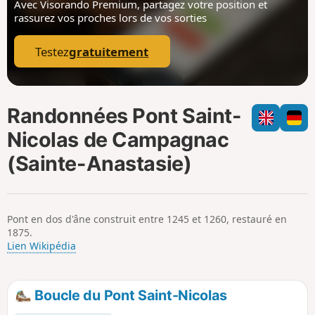
Avec Visorando Premium, partagez votre position
et
i
m
rassurez vos proches lors de vos sorties
p
Testez
gratuitement
Randonnées Pont Saint-
Nicolas de Campagnac
(Sainte-Anastasie)
Pont en dos d'âne construit entre 1245 et 1260, restauré en
1875.
Lien Wikipédia
Boucle du Pont Saint-Nicolas