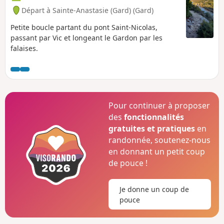
Départ à Sainte-Anastasie (Gard) (Gard)
Petite boucle partant du pont Saint-Nicolas,
passant par Vic et longeant le Gardon par les
falaises.
Pour continuer à proposer
des
fonctionnalités
gratuites et pratiques
en
randonnée, soutenez-nous
en donnant un petit coup
de pouce !
Je donne un coup de
pouce