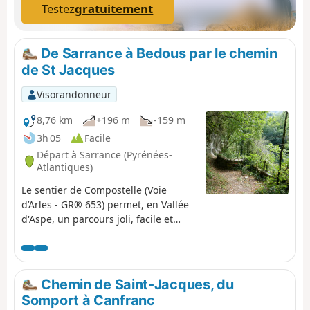
Testez
gratuitement
De Sarrance à Bedous par le chemin
de St Jacques
Visorandonneur
8,76 km
+196 m
-159 m
3h 05
Facile
Départ à Sarrance (Pyrénées-
Atlantiques)
Le sentier de Compostelle (Voie
d’Arles - GR® 653) permet, en Vallée
d'Aspe, un parcours joli, facile et
ombragé entre gorges et vallon
lumineux. Nous ne le proposons pas
ici en boucle car le train (TER ligne
55) permet de revenir aisément à son
Chemin de Saint-Jacques, du
point de départ.Itinéraire faisable en
Somport à Canfranc
toutes saisons ; éviter cependant les