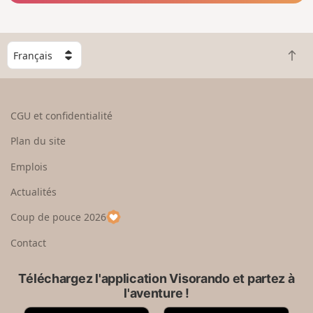
C
R
h
e
o
t
i
o
s
CGU et confidentialité
u
i
r
s
Plan du site
e
s
n
e
Emplois
h
z
Actualités
a
u
u
n
Coup de pouce 2026
t
p
a
Contact
y
s
Téléchargez l'application Visorando et partez à
l'aventure !