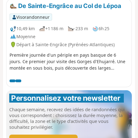
dans les meilleures conditions de vue et de sécurité.
De Sainte-Engrâce au Col de Lépoa
Profitons-en !
Visorandonneur
10,49 km
+1 186 m
-233 m
6h 25
Moyenne
Départ à Sainte-Engrâce (Pyrénées-Atlantiques)
Première journée d'un périple en pays basque de 6
jours. Ce premier jour visite des Gorges d'Ehujarré. Une
montée en sous bois, puis découverte des larges
espaces herbeux des pentes de l'Utzigagna, le pays des
moutons et des bergers. Après une visite de l'Urugo
pour admirer du haut les gorges, remontée en matinée
nous rejoignons le Col de d'Errayzéko Lépoua ; borne
Personnalisez votre newsletter 
frontière 256.Là, un véhicule nous attend pour rejoindre
le Refuge Jeandel, histoire d'éviter 8 km sur la route
Chaque semaine, recevez des idées de randonnées qui
frontalière.
vous correspondent : choisissez la durée moyenne, la
difficulté, la zone et le type d’activités que vous
souhaitez privilégier.