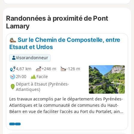
Randonnées à proximité de Pont
Lamary
Sur le Chemin de Compostelle, entre
Etsaut et Urdos
Visorandonneur
4,67 km
+246 m
-126 m
2h 00
Facile
Départ à Etsaut (Pyrénées-
Atlantiques)
Les travaux accomplis par le département des Pyrénées-
Atlantiques et la communauté de communes du Haut-
Béarn en vue de faciliter l'accès au Fort du Portalet, ainsi
que le parcours de la haute vallée d'Aspe par les
randonneurs et pèlerins (GR®65), sont achevés et
permettent maintenant de découvrir ce site exceptionnel