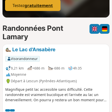
Testez
gratuitement
Randonnées Pont
Lamary
Le Lac d'Ansabère
Visorandonneur
9,21 km
+686 m
-686 m
4h 35
Moyenne
Départ à Lescun (Pyrénées-Atlantiques)
Magnifique petit lac accessible sans difficulté. Cette
randonnée est vraiment bucolique et l'arrivée au lac un
émerveillement. On pourra y restera un bon moment pour
admirer les paysages...