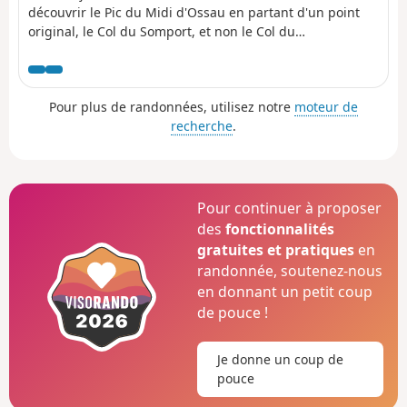
découvrir le Pic du Midi d'Ossau en partant d'un point
original, le Col du Somport, et non le Col du
Pourtalet.Nuit obligatoire au Refuge de Pombie, pensez
à réserver.
Pour plus de randonnées, utilisez notre
moteur de
recherche
.
Pour continuer à proposer
des
fonctionnalités
gratuites et pratiques
en
randonnée, soutenez-nous
en donnant un petit coup
de pouce !
Je donne un coup de
pouce