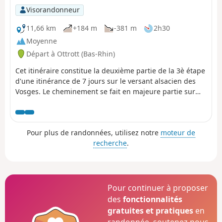
Visorandonneur
11,66 km
+184 m
-381 m
2h30
Moyenne
Départ à Ottrott (Bas-Rhin)
Cet itinéraire constitue la deuxième partie de la 3è étape
d'une itinérance de 7 jours sur le versant alsacien des
Vosges. Le cheminement se fait en majeure partie sur
des routes forestières en bon état. Le balisage, excellent,
est constitué de plaquettes sur lesquelles figurent un
logo VTT Orange ou Rouge accompagné de la mention
Pour plus de randonnées, utilisez notre
moteur de
TMV (Traversée du Massif Vosgien).
recherche
.
Pour continuer à proposer
des
fonctionnalités
gratuites et pratiques
en
randonnée, soutenez-nous