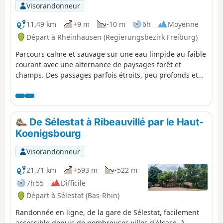
Visorandonneur
11,49 km
+9 m
-10 m
6h
Moyenne
Départ à Rheinhausen (Regierungsbezirk Freiburg)
Parcours calme et sauvage sur une eau limpide au faible
courant avec une alternance de paysages forêt et
champs. Des passages parfois étroits, peu profonds et
encombrées de végétation. Adapté pour une
embarcation légère et de petit gabarit.
De Sélestat à Ribeauvillé par le Haut-
Koenigsbourg
Visorandonneur
21,71 km
+593 m
-522 m
7h 55
Difficile
Départ à Sélestat (Bas-Rhin)
Randonnée en ligne, de la gare de Sélestat, facilement
accessible depuis de nombreuses villes d'Alsace, à