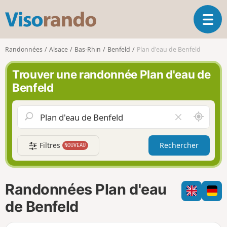
V
O
i
u
s
v
o
Randonnées
Alsace
Bas-Rhin
Benfeld
Plan d'eau de Benfeld
r
r
i
a
Trouver une randonnée Plan d'eau de
r
n
Benfeld
l
d
a
o
n
A
V
a
u
i
v
t
d
i
Filtres
Rechercher
NOUVEAU
o
e
g
u
r
a
r
l
t
d
e
i
Randonnées Plan d'eau
e
c
o
m
h
de Benfeld
n
o
a
i
m