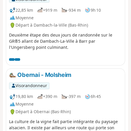
22,85 km
+919 m
-934 m
9h 10
Moyenne
Départ à Dambach-la-Ville (Bas-Rhin)
Deuxième étape des deux jours de randonnée sur le
GR®5 allant de Dambach-La-Ville à Barr par
l'Ungersberg point culminant.
Obernai - Molsheim
Visorandonneur
19,80 km
+390 m
-397 m
6h 45
Moyenne
Départ à Obernai (Bas-Rhin)
La culture de la vigne fait partie intégrante du paysage
alsacien. Il existe par ailleurs une route qui porte son