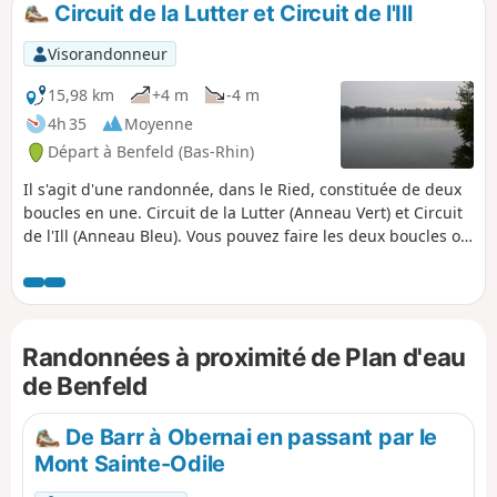
Circuit de la Lutter et Circuit de l'Ill
p
Visorandonneur
15,98 km
+4 m
-4 m
4h 35
Moyenne
Départ à Benfeld (Bas-Rhin)
Il s'agit d'une randonnée, dans le Ried, constituée de deux
boucles en une. Circuit de la Lutter (Anneau Vert) et Circuit
de l'Ill (Anneau Bleu). Vous pouvez faire les deux boucles ou
indépendamment l'une ou l'autre. Elle est assez facile car il
n'y pas de dénivelé. Le circuit commence au plan d'eau de
Benfeld puis traverse forêts et champs, suit les cours d'eau
de la Lutter, la Muhlbach puis l'Ill sur des chemins de forêt
Randonnées à proximité de Plan d'eau
et sentiers (très peu de bitume).
de Benfeld
De Barr à Obernai en passant par le
Mont Sainte-Odile