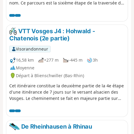
nom. Ce parcours est la sixième étape de la traversée du
vignoble et permet de relier Obernai à Molsheim. Les
points de vue sont très nombreux voire même
omniprésents en dehors des villages. Ces derniers sont
très typiques avec de jolies maisons à colombages et ont
VTT Vosges J4 : Hohwald -
un charme indéniable. Le patrimoine est lui aussi tout
Chatenois (2e partie)
aussi bien représenté.
Visorandonneur
16,58 km
+277 m
-445 m
3h
Moyenne
Départ à Blienschwiller (Bas-Rhin)
Cet itinéraire constitue la deuxième partie de la 4e étape
d'une itinérance de 7 jours sur le versant alsacien des
Vosges. Le cheminement se fait en majeure partie sur
des routes forestières en bon état. Le balisage, excellent,
est constitué de plaquettes sur lesquelles figurent un
logo VTT Orange ou Rouge accompagné de la mention
TMV (Traversée du Massif Vosgien).
De Rheinhausen à Rhinau