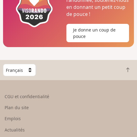
en donnant un petit coup
de pouce !
Je donne un coup de
pouce
C
R
h
e
o
t
i
o
s
CGU et confidentialité
u
i
r
s
Plan du site
e
s
n
e
Emplois
h
z
Actualités
a
u