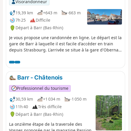
Visorandonneur
19,39 km
+643 m
-663 m
7h 25
Difficile
Départ à Barr (Bas-Rhin)
Je vous propose une randonnée en ligne. Le départ est la
gare de Barr à laquelle il est facile d'accéder en train
depuis Strasbourg. L'arrivée se situe à la gare d'Obernai
d'où vous pourrez reprendre un train pour Strasbourg
assez facilement, il y en a toutes les heures en semaine.
Le trajet vous fera découvrir les villages de Barr, Saint-
Nabor, Bernardswiller et la ville d'Obernai, en vous
Barr - Châtenois
emmenant d'abord à travers le vignoble, puis en forêt
sur les hauteurs du Mont Sainte-Odile. Vous admirerez
Professionnel du tourisme
les ruines de l'imposant Château du Landsberg (12e
siècle). Vous pourrez visiter l'Abbaye du Hohenbourg,
30,59 km
+1 034 m
-1 050 m
fondé en l'an 680 par Sainte-Odile, patronne de l'Alsace
11h 40
Très difficile
et admirer les ruines de l'Abbaye de Niedermunster en
Départ à Barr (Bas-Rhin)
contrebas. Bonnes découvertes !
La onzième étape de la traversée des
Vosges proposée par le magazine Passion