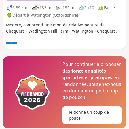
6,39 km
+132 m
-132 m
2h 10
Facile
Départ à Watlington (Oxfordshire)
Modéré, comprend une montée relativement raide.
Chequers - Watlington Hill Farm - Watlington - Chequers.
Pour continuer à proposer
des
fonctionnalités
gratuites et pratiques
en
randonnée, soutenez-nous
en donnant un petit coup
de pouce !
Je donne un coup de
pouce