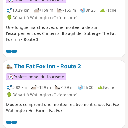
10,29 km
+158 m
-155 m
3h 25
Facile
Départ à Watlington (Oxfordshire)
Une longue marche, avec une montée raide sur
l'escarpement des Chilterns. Il s'agit de l'auberge The Fat
Fox Inn - Route 3.
The Fat Fox Inn - Route 2
Professionnel du tourisme
5,82 km
+129 m
-129 m
2h 00
Facile
Départ à Watlington (Oxfordshire)
Modéré, comprend une montée relativement raide. Fat Fox -
Watlington Hill Farm - Fat Fox.