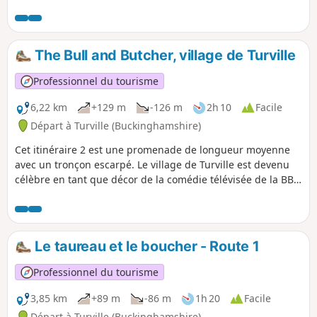
The Bull and Butcher, village de Turville
Professionnel du tourisme
6,22 km
+129 m
-126 m
2h 10
Facile
Départ à Turville (Buckinghamshire)
Cet itinéraire 2 est une promenade de longueur moyenne
avec un tronçon escarpé. Le village de Turville est devenu
célèbre en tant que décor de la comédie télévisée de la BBC
Le Vicaire de Dibley. Il a également figuré dans d'autres
programmes télévisés et films tels que Midsomer Murders,
Goodnight Mr Tom et Chitty Chitty Bang Bang.
Le taureau et le boucher - Route 1
Professionnel du tourisme
3,85 km
+89 m
-86 m
1h 20
Facile
Départ à Turville (Buckinghamshire)