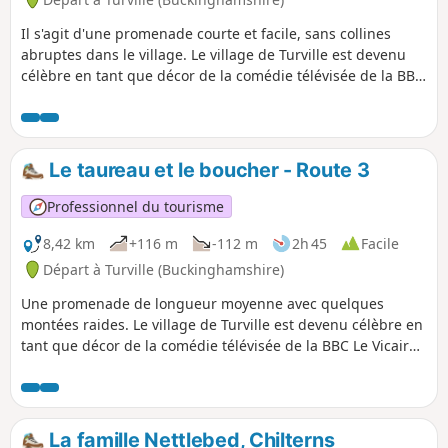
Il s'agit d'une promenade courte et facile, sans collines
abruptes dans le village. Le village de Turville est devenu
célèbre en tant que décor de la comédie télévisée de la BBC
Le Vicaire de Dibley. Il a également figuré dans d'autres
programmes télévisés et films tels que Midsomer Murders,
Goodnight Mr Tom et Chitty Chitty Bang Bang.
Le taureau et le boucher - Route 3
Professionnel du tourisme
8,42 km
+116 m
-112 m
2h 45
Facile
Départ à Turville (Buckinghamshire)
Une promenade de longueur moyenne avec quelques
montées raides. Le village de Turville est devenu célèbre en
tant que décor de la comédie télévisée de la BBC Le Vicaire
de Dibley. Il a également figuré dans d'autres programmes
télévisés et films tels que Midsomer Murders, Goodnight Mr
Tom et Chitty Chitty Bang Bang.
La famille Nettlebed, Chilterns