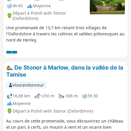
4h 45
Moyenne
Départ à Pishill with Stonor
(Oxfordshire)
Une promenade de 13,7 km reliant trois villages de
l'Oxfordshire à travers les collines et vallées pittoresques au
nord de Henley.
De Stonor à Marlow, dans la vallée de la
Tamise
Visorandonneur
16,88 km
+250 m
-306 m
5h 30
Moyenne
Départ à Pishill with Stonor (Oxfordshire)
Au cours de cette promenade, vous découvrirez un château
et un parc à cerfs, un moulin à vent et un vicaire bien