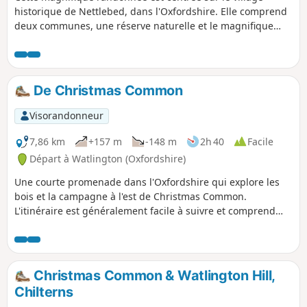
historique de Nettlebed, dans l'Oxfordshire. Elle comprend
deux communes, une réserve naturelle et le magnifique
paysage des Chilterns, avec ses forêts de hêtres, ses
prairies calcaires et sa faune riche.
De Christmas Common
Visorandonneur
7,86 km
+157 m
-148 m
2h 40
Facile
Départ à Watlington (Oxfordshire)
Une courte promenade dans l'Oxfordshire qui explore les
bois et la campagne à l'est de Christmas Common.
L'itinéraire est généralement facile à suivre et comprend
des sections de l'Oxfordshire Way et du Chiltern Way.
Christmas Common & Watlington Hill,
Chilterns