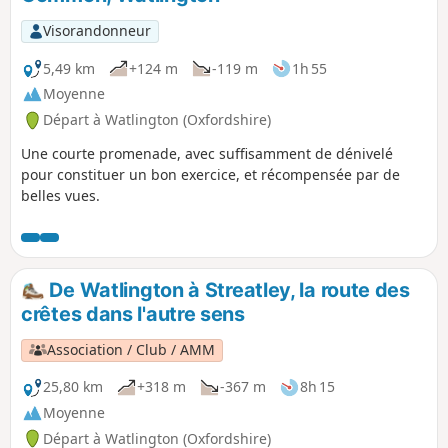
Visorandonneur
5,49 km
+124 m
-119 m
1h 55
Moyenne
Départ à Watlington (Oxfordshire)
Une courte promenade, avec suffisamment de dénivelé
pour constituer un bon exercice, et récompensée par de
belles vues.
De Watlington à Streatley, la route des
crêtes dans l'autre sens
Association / Club / AMM
25,80 km
+318 m
-367 m
8h 15
Moyenne
Départ à Watlington (Oxfordshire)