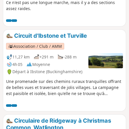
Ce n'est pas une longue marche, mais il y a des sections
assez raides.
Circuit d'Ibstone et Turville
Association / Club / AMM
11,27 km
+291 m
-288 m
4h 05
Moyenne
Départ à Ibstone (Buckinghamshire)
Une promenade sur des chemins ruraux tranquilles offrant
de belles vues et traversant de jolis villages. La campagne
est paisible et isolée, bien qu'elle ne se trouve qu'à
quelques kilomètres de la sortie J5 de l'autoroute M40.
Circulaire de Ridgeway à Christmas
Common, Watlington