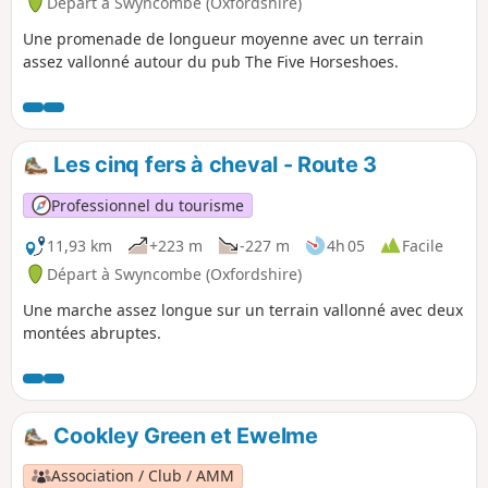
Départ à Swyncombe (Oxfordshire)
Une promenade de longueur moyenne avec un terrain
assez vallonné autour du pub The Five Horseshoes.
Les cinq fers à cheval - Route 3
Professionnel du tourisme
11,93 km
+223 m
-227 m
4h 05
Facile
Départ à Swyncombe (Oxfordshire)
Une marche assez longue sur un terrain vallonné avec deux
montées abruptes.
Cookley Green et Ewelme
Association / Club / AMM