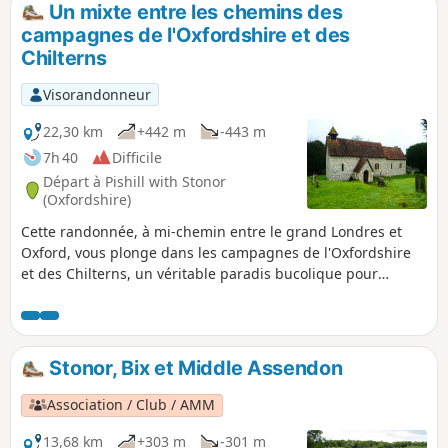
Un mixte entre les chemins des
p
campagnes de l'Oxfordshire et des
Chilterns
Visorandonneur
22,30 km
+442 m
-443 m
7h 40
Difficile
Départ à Pishill with Stonor
(Oxfordshire)
Cette randonnée, à mi-chemin entre le grand Londres et
Oxford, vous plonge dans les campagnes de l'Oxfordshire
et des Chilterns, un véritable paradis bucolique pour
randonneurs. Ici, au milieu du mois de janvier, fleurissent
non seulement perce-neige mais aussi déjà quelques
anémones. Changement climatique ? Au départ du parking
privé (mais toutefois autorisé et gratuit si vous désirez y
Stonor, Bix et Middle Assendon
démarrer une randonnée) de la Parish Church du hameau
de Pishill, le parcours grimpe dans les campagnes et forêts
Association / Club / AMM
de cette région attrayante et bien vallonnée. De jolis
panoramas !
13,68 km
+303 m
-301 m