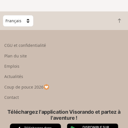
C
R
h
e
o
t
i
o
s
CGU et confidentialité
u
i
r
s
Plan du site
e
s
n
e
Emplois
h
z
Actualités
a
u
u
n
Coup de pouce 2026
t
p
a
Contact
y
s
Téléchargez l'application Visorando et partez à
l'aventure !
A
G