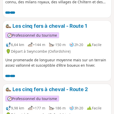
connu, des milans royaux, des villages de Chiltern et des
vues panoramiques sur l'hospitalité, ainsi qu'une ville de
régates.
Les cinq fers à cheval - Route 1
Professionnel du tourisme
6,64 km
+144 m
-150 m
2h 20
Facile
Départ à Swyncombe (Oxfordshire)
Une promenade de longueur moyenne mais sur un terrain
assez vallonné et susceptible d'être boueux en hiver.
Les cinq fers à cheval - Route 2
Professionnel du tourisme
9,98 km
+177 m
-186 m
3h 20
Facile