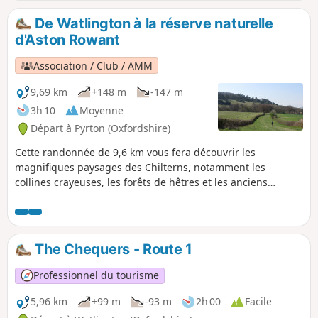
De Watlington à la réserve naturelle
d'Aston Rowant
Association / Club / AMM
9,69 km
+148 m
-147 m
3h 10
Moyenne
Départ à Pyrton (Oxfordshire)
Cette randonnée de 9,6 km vous fera découvrir les
magnifiques paysages des Chilterns, notamment les
collines crayeuses, les forêts de hêtres et les anciens
sentiers. Elle suit une partie du Ridgeway National Trail et
longe la réserve naturelle nationale d'Aston Rowant,
perchée au sommet de la colline, qui offre une vue
imprenable sur la vallée de l'Oxfordshire. La ville historique
The Chequers - Route 1
de Watlington mérite le détour au retour. Promenade
modérée sur des chemins et des sentiers non goudronnés
Professionnel du tourisme
avec deux longues montées raides. Cette promenade
comporte deux échaliers et 10 barrières.
5,96 km
+99 m
-93 m
2h 00
Facile