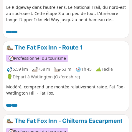
Le Ridgeway dans l'autre sens. Le National Trail, du nord-est
au sud-ouest. Cette étape 3 a un peu de tout. L'itinéraire
longe l'Upper Icknield Way jusqu'au petit hameau de
Swyncombe. Il traverse ensuite le Chiltern Way en direction
du village de Nuffield. L'itinéraire emprunte ensuite un
étroit sentier isolé le long de l'ancien Grim's Ditch avant
d'atteindre la Tamise. Sur la rive opposée se trouve un autre
The Fat Fox Inn - Route 1
sentier national, le Thames Path.
Professionnel du tourisme
5,59 km
+58 m
-53 m
1h 45
Facile
Départ à Watlington (Oxfordshire)
Modéré, comprend une montée relativement raide. Fat Fox -
Watlington Hill - Fat Fox.
The Fat Fox Inn - Chilterns Escarpment
Professionnel du tourisme