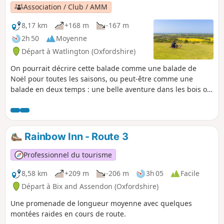
Association / Club / AMM
8,17 km
+168 m
-167 m
2h 50
Moyenne
Départ à Watlington (Oxfordshire)
On pourrait décrire cette balade comme une balade de
Noël pour toutes les saisons, ou peut-être comme une
balade en deux temps : une belle aventure dans les bois ou
une aventure à couper le souffle au sommet d'une colline. À
toi de choisir.
Rainbow Inn - Route 3
Professionnel du tourisme
8,58 km
+209 m
-206 m
3h 05
Facile
Départ à Bix and Assendon (Oxfordshire)
Une promenade de longueur moyenne avec quelques
montées raides en cours de route.