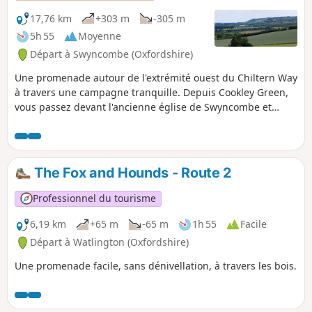
17,76 km
+303 m
-305 m
5h 55
Moyenne
Départ à Swyncombe (Oxfordshire)
Une promenade autour de l'extrémité ouest du Chiltern Way
à travers une campagne tranquille. Depuis Cookley Green,
vous passez devant l'ancienne église de Swyncombe et
traversez les Swyncombe Downs voisines, qui offrent une
vue imprenable sur les Chilterns et la vallée de la Tamise.
Après avoir atteint Ewelme, vous revenez par un ancien
chemin de transhumance.
The Fox and Hounds - Route 2
Professionnel du tourisme
6,19 km
+65 m
-65 m
1h 55
Facile
Départ à Watlington (Oxfordshire)
Une promenade facile, sans dénivellation, à travers les bois.