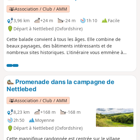
Association / Club / AMM
3,96 km
+24 m
-24 m
1h 10
Facile
Départ à Nettlebed (Oxfordshire)
Cette balade convient à tous les âges. Elle combine de
beaux paysages, des bâtiments intéressants et de
nombreux sites historiques. L'itinéraire vous emmène à
travers d'anciennes forêts de hêtres et les terres
communales autour de Nettlebed.
Promenade dans la campagne de
Nettlebed
Association / Club / AMM
8,23 km
+168 m
-168 m
2h 50
Moyenne
Départ à Nettlebed (Oxfordshire)
Cette magnifique randonnée est centrée sur le village