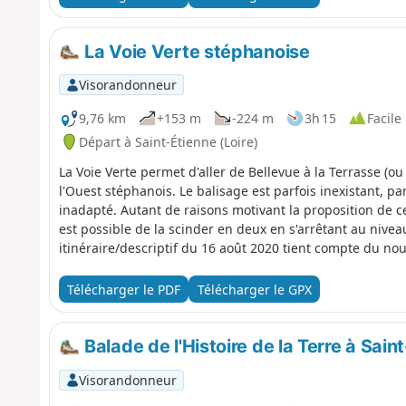
La Voie Verte stéphanoise
Visorandonneur
9,76 km
+153 m
-224 m
3h 15
Facile
Départ à Saint-Étienne (Loire)
La Voie Verte permet d'aller de Bellevue à la Terrasse (ou 
l'Ouest stéphanois. Le balisage est parfois inexistant, p
inadapté. Autant de raisons motivant la proposition de cet
est possible de la scinder en deux en s'arrêtant au nivea
itinéraire/descriptif du 16 août 2020 tient compte du nou
Télécharger le PDF
Télécharger le GPX
Balade de l'Histoire de la Terre à Sain
Visorandonneur