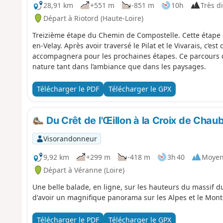
28,91 km
+551 m
-851 m
10h
Très di
Départ à Riotord (Haute-Loire)
Treizième étape du Chemin de Compostelle. Cette étape 
en-Velay. Après avoir traversé le Pilat et le Vivarais, c’es
accompagnera pour les prochaines étapes. Ce parcours d
nature tant dans l’ambiance que dans les paysages.
Télécharger le PDF
Télécharger le GPX
Du Crêt de l'Œillon à la Croix de Chau
Visorandonneur
9,92 km
+299 m
-418 m
3h 40
Moye
Départ à Véranne (Loire)
Une belle balade, en ligne, sur les hauteurs du massif du
d'avoir un magnifique panorama sur les Alpes et le Mont
Télécharger le PDF
Télécharger le GPX