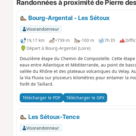
Randonnées à proximité de Pierre de
Bourg-Argental - Les Sétoux
Visorandonneur
19,17 km
+739 m
-100 m
7h 35
Diffic
Départ à Bourg-Argental (Loire)
Douzième étape du Chemin de Compostelle. Cette étape 
eaux entre Atlantique et Méditerranée, au point de bascul
vallée du Rhône et des plateaux volcaniques du Velay. A
la Via Fluvia sur plusieurs kilomètres pour entamer la mo
forêt de Taillard.
Télécharger le PDF
Télécharger le GPX
Les Sétoux-Tence
Visorandonneur