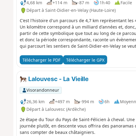
4,68 km
+114 m
-87 m
1h 40
Facile
Départ à Saint-Didier-en-Velay (Haute-Loire)
C'est l'histoire d'un parcours de 4,7 km représentant les 
Un kilomètre correspond à un milliard d'années et, donc,
partir de cette symbolique que tout au long de ce parcou
et donc la période correspondante, raconte un évènement 
qui parcourt les sentiers de Saint-Didier-en-Velay se veut 
Télécharger le PDF
Télécharger le GPX
Lalouvesc - La Vieille
Visorandonneur
26,36 km
+497 m
-994 m
6h
Moyenn
Départ à Lalouvesc (Ardèche)
2e étape du Tour du Pays de Saint-Félicien à cheval. Une 
journée plutôt, en descente vous offrira des panoramas 
sans compter de beaux châtaigniers.