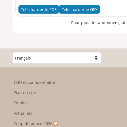
Télécharger le PDF
Télécharger le GPX
Pour plus de randonnées, uti
C
h
o
i
s
CGU et confidentialité
i
s
Plan du site
s
e
Emplois
z
Actualités
u
n
Coup de pouce 2026
p