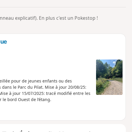
o
a
i
m
eau explicatif). En plus c'est un Pokestop !
p
que
eillée pour de jeunes enfants ou des
dans le Parc du Pilat. Mise à jour 20/08/25:
r le bord Ouest de l’étang.