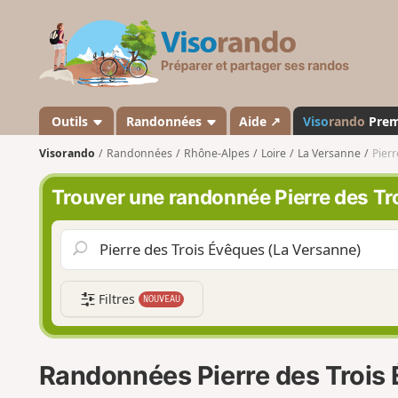
V
i
s
o
r
a
Outils
Randonnées
Aide ↗
Viso
rando
Pre
n
Visorando
Randonnées
Rhône-Alpes
Loire
La Versanne
Pierr
d
o
Trouver une randonnée Pierre des Tr
Filtres
NOUVEAU
Randonnées Pierre des Trois