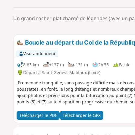
Un grand rocher plat chargé de légendes (avec un pann
Boucle au départ du Col de la Républi
Visorandonneur
8,83 km
+137 m
-131 m
2h 55
Facile
Départ à Saint-Genest-Malifaux (Loire)
,Promenade tranquille, sans passage difficile mais décons
poussettes, en forêt, le long d'étangs et nombreux champs 
ajout photos et précisions pour la bifurcation au point (7) Mise à jour 15/07/2025: tracé modifié entre les
points (5) et (7) suite disparition progressive du chemin su
Télécharger le PDF
Télécharger le GPX