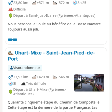
23,80 km
+571 m
-572 m
8h 25
Difficile
Départ à Saint-Just-Ibarre (Pyrénées-Atlantiques)
Nous perdons la Soule au bénéfice de la Basse Navarre.
Toujours aussi joli.
Uhart-Mixe - Saint-Jean-Pied-de-
Port
Visorandonneur
27,93 km
+420 m
-546 m
8h
Très difficile
Départ à Uhart-Mixe (Pyrénées-
Atlantiques)
Quarante cinquième étape du Chemin de Compostelle.
Cette étape est la dernière de la partie Française. Les