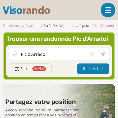
V
O
i
u
s
v
o
Randonnées
Aquitaine
Pyrénées-Atlantiques
Ispoure
Pic d'Arradoi
r
r
i
a
Trouver une randonnée Pic d'Arradoi
r
n
l
d
a
o
A
V
n
u
i
a
t
d
v
Filtres
Rechercher
NOUVEAU
o
e
i
u
r
g
r
l
a
d
e
t
e
c
i
m
h
Partagez votre position
o
o
a
n
i
m
Avec Visorando Premium, partagez votre
p
position en temps réel à vos proches et