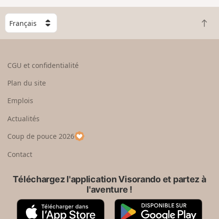
C
R
h
e
o
t
i
o
s
CGU et confidentialité
u
i
r
s
Plan du site
e
s
n
e
Emplois
h
z
Actualités
a
u
u
n
Coup de pouce 2026
t
p
a
Contact
y
s
Téléchargez l'application Visorando et partez à
l'aventure !
A
G
p
o