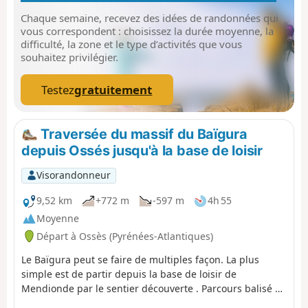
Chaque semaine, recevez des idées de randonnées qui
vous correspondent : choisissez la durée moyenne, la
difficulté, la zone et le type d’activités que vous
souhaitez privilégier.
Testez
gratuitement
Traversée du massif du Baïgura
depuis Ossés jusqu'à la base de loisir
Visorandonneur
9,52 km
+772 m
-597 m
4h 55
Moyenne
Départ à Ossès (Pyrénées-Atlantiques)
Le Baïgura peut se faire de multiples façon. La plus
simple est de partir depuis la base de loisir de
Mendionde par le sentier découverte . Parcours balisé et
panneau explicatif au départ. Je propose de faire la