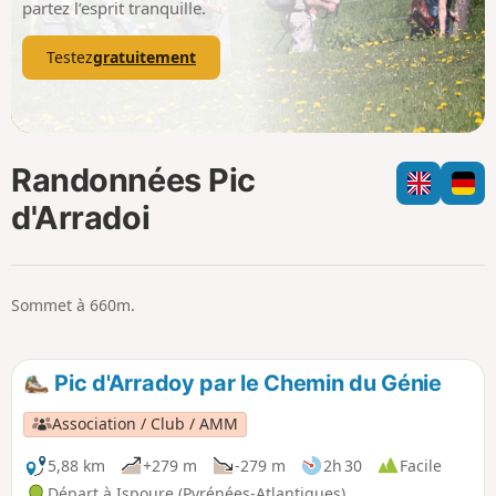
partez l’esprit tranquille.
Testez
gratuitement
Randonnées Pic
d'Arradoi
Sommet à 660m.
Pic d'Arradoy par le Chemin du Génie
Association / Club / AMM
5,88 km
+279 m
-279 m
2h 30
Facile
Départ à Ispoure (Pyrénées-Atlantiques)