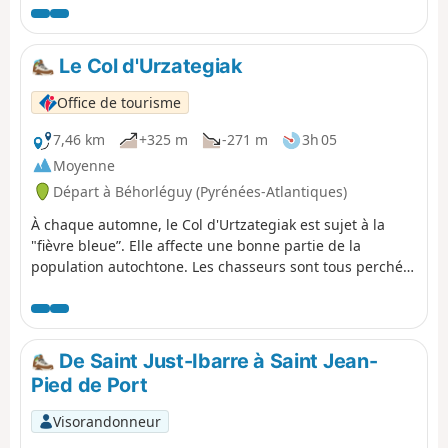
traversée entièrement du massif du Sud au Nord en
partant d'Ossès. Pour cela, il faudra deux voitures. À
mon goût des chemins beaucoup plus variés très peu
Le Col d'Urzategiak
pratiqués , nombreux en balcon avec de magnifiques
vues sur les montagnes et villages du Pays Basque.
Office de tourisme
7,46 km
+325 m
-271 m
3h 05
Moyenne
Départ à Béhorléguy (Pyrénées-Atlantiques)
À chaque automne, le Col d'Urtzategiak est sujet à la
"fièvre bleue”. Elle affecte une bonne partie de la
population autochtone. Les chasseurs sont tous perchés
sur les crêtes, dans les arbres, à guetter la migration de
la palombe.
De Saint Just-Ibarre à Saint Jean-
Pied de Port
Visorandonneur