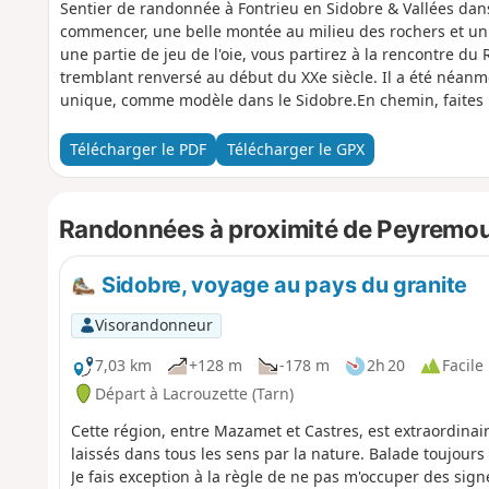
Sentier de randonnée à Fontrieu en Sidobre & Vallées dans 
commencer, une belle montée au milieu des rochers et un 
une partie de jeu de l'oie, vous partirez à la rencontre d
tremblant renversé au début du XXe siècle. Il a été néanm
unique, comme modèle dans le Sidobre.En chemin, faites 
bergers.À ne pas manquer : le musée du protestantisme "De
Télécharger le PDF
Télécharger le GPX
Randonnées à proximité de Peyremo
Sidobre, voyage au pays du granite
Visorandonneur
7,03 km
+128 m
-178 m
2h 20
Facile
Départ à Lacrouzette (Tarn)
Cette région, entre Mazamet et Castres, est extraordinair
laissés dans tous les sens par la nature. Balade toujours 
Je fais exception à la règle de ne pas m'occuper des signes