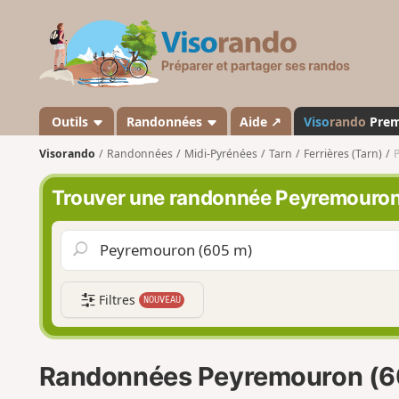
V
i
s
o
r
a
Outils
Randonnées
Aide ↗
Viso
rando
Pre
n
Visorando
Randonnées
Midi-Pyrénées
Tarn
Ferrières (Tarn)
d
o
Trouver une randonnée Peyremouron
Filtres
NOUVEAU
Randonnées Peyremouron (6