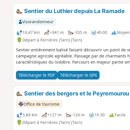
Sentier du Luthier depuis La Ramade
Visorandonneur
10,47 km
+341 m
-335 m
4h 00
Moyen
Départ à Ferrières (Tarn) (Tarn)
Sentier entièrement balisé faisant découvrir un point de v
campagne agricole agréable. Passage par de charmants 
caractéristiques du Sidobre. Parcours en majeur partie o
Télécharger le PDF
Télécharger le GPX
Sentier des bergers et le Peyremourou
Office de tourisme
3,84 km
+127 m
-124 m
1h 30
Facile
Départ à Ferrières (Tarn) (Tarn)