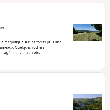
o
a
i
m
p
ne
ue magnifique sur les forêts puis une
hameaux. Quelques rochers
mbragé, bienvenu en été.