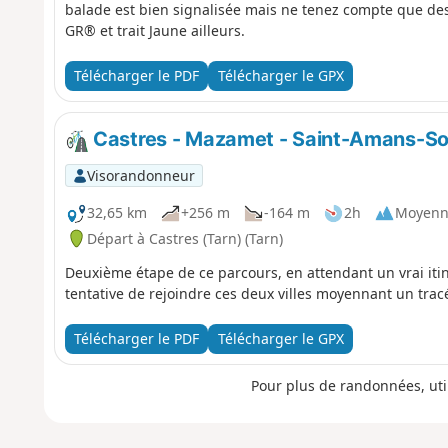
balade est bien signalisée mais ne tenez compte que des
GR® et trait Jaune ailleurs.
Télécharger le PDF
Télécharger le GPX
Castres - Mazamet - Saint-Amans-So
Visorandonneur
32,65 km
+256 m
-164 m
2h
Moyenn
Départ à Castres (Tarn) (Tarn)
Deuxième étape de ce parcours, en attendant un vrai itin
tentative de rejoindre ces deux villes moyennant un trac
Télécharger le PDF
Télécharger le GPX
Pour plus de randonnées, uti