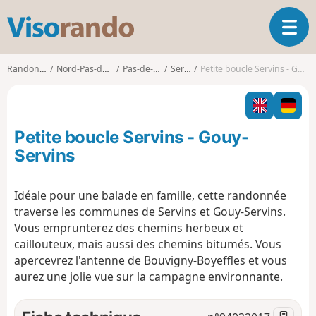
V
O
i
u
s
v
o
Randonnées
Nord-Pas-de-Calais
Pas-de-Calais
Servins
Petite boucle Servins - Gouy-Servins
r
r
i
a
r
n
l
d
Petite boucle Servins - Gouy-
a
o
n
Servins
a
v
Idéale pour une balade en famille, cette randonnée
i
traverse les communes de Servins et Gouy-Servins.
g
a
Vous emprunterez des chemins herbeux et
t
caillouteux, mais aussi des chemins bitumés. Vous
i
apercevrez l'antenne de Bouvigny-Boyeffles et vous
o
aurez une jolie vue sur la campagne environnante.
n