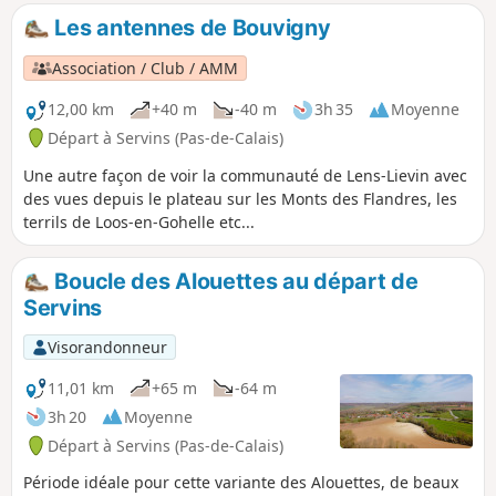
Les antennes de Bouvigny
Association / Club / AMM
12,00 km
+40 m
-40 m
3h 35
Moyenne
Départ à Servins (Pas-de-Calais)
Une autre façon de voir la communauté de Lens-Lievin avec
des vues depuis le plateau sur les Monts des Flandres, les
terrils de Loos-en-Gohelle etc...
Boucle des Alouettes au départ de
Servins
Visorandonneur
11,01 km
+65 m
-64 m
3h 20
Moyenne
Départ à Servins (Pas-de-Calais)
Période idéale pour cette variante des Alouettes, de beaux