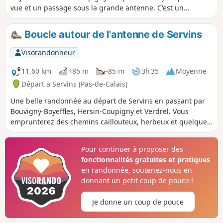
vue et un passage sous la grande antenne. C'est un
parcours sur des chemins et un peu de route.
Boucle autour de l'antenne de Servins
Visorandonneur
11,60 km
+85 m
-85 m
3h 35
Moyenne
Départ à Servins (Pas-de-Calais)
Une belle randonnée au départ de Servins en passant par
Bouvigny-Boyeffles, Hersin-Coupigny et Verdrel. Vous
emprunterez des chemins caillouteux, herbeux et quelques
routes. Vous profiterez de plusieurs points de vue sur la
campagne environnante.
Pour continuer à proposer des
fonctionnalités gratuites et pratiques
en randonnée, soutenez-nous en
donnant un petit coup de pouce !
Je donne un coup de pouce