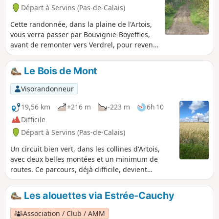
Départ à Servins (Pas-de-Calais)
Cette randonnée, dans la plaine de l'Artois,
vous verra passer par Bouvignie-Boyeffles,
avant de remonter vers Verdrel, pour revenir
sur Servins
Le Bois de Mont
Visorandonneur
19,56 km
+216 m
-223 m
6h 10
Difficile
Départ à Servins (Pas-de-Calais)
Un circuit bien vert, dans les collines d'Artois,
avec deux belles montées et un minimum de
routes. Ce parcours, déjà difficile, devient
vraiment très difficile en période humide. Je l'ai
parcouru le 25/02/2026 et certains sentiers
Les alouettes via Estrée-Cauchy
étaient à la limite du praticable.
Association / Club / AMM