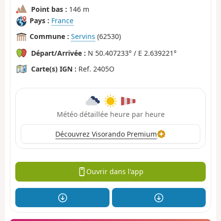
Point bas :
146 m
Pays :
France
Commune :
Servins
(62530)
Départ/Arrivée :
N 50.407233° / E 2.639221°
Carte(s) IGN :
Ref. 2405O
Météo détaillée heure par heure
Découvrez Visorando Premium
Ouvrir dans l'app