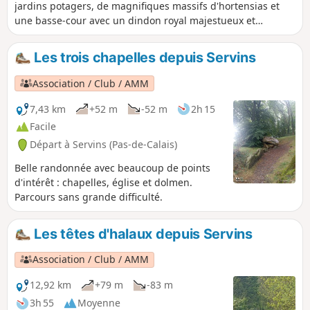
jardins potagers, de magnifiques massifs d'hortensias et
une basse-cour avec un dindon royal majestueux et
quelque peu prétentieux.
Les trois chapelles depuis Servins
Association / Club / AMM
7,43 km
+52 m
-52 m
2h 15
Facile
Départ à Servins (Pas-de-Calais)
Belle randonnée avec beaucoup de points
d'intérêt : chapelles, église et dolmen.
Parcours sans grande difficulté.
Les têtes d'halaux depuis Servins
Association / Club / AMM
12,92 km
+79 m
-83 m
3h 55
Moyenne