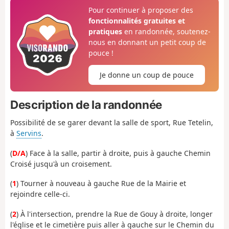
Pour continuer à proposer des
fonctionnalités gratuites et
pratiques
en randonnée, soutenez-
nous en donnant un petit coup de
pouce !
Je donne un coup de pouce
Description de la randonnée
Possibilité de se garer devant la salle de sport, Rue Tetelin,
à
Servins
.
(
D/A
) Face à la salle, partir à droite, puis à gauche Chemin
Croisé jusqu'à un croisement.
(
1
) Tourner à nouveau à gauche Rue de la Mairie et
rejoindre celle-ci.
(
2
) À l'intersection, prendre la Rue de Gouy à droite, longer
l'église et le cimetière puis aller à gauche sur le Chemin du