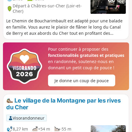
Départ à Châtres-sur-Cher (Loir-et-
Cher)
Le Chemin de Boucharimbault est adapté pour une balade
en famille. Vous aurez le plaisir de flâner le long du Canal
de Berry et aux abords du Cher tout en profitant des
paysages situés sur les hauteurs de la commune. Vous
pourrez également profitez de votre randonnée pour
Pour continuer à proposer des
découvrir le Musée du Blues ou encore la base nautique
fonctionnalités gratuites et pratiques
aux beaux jours.
en randonnée, soutenez-nous en
donnant un petit coup de pouce !
Je donne un coup de pouce
Le village de la Montagne par les rives
du Cher
Visorandonneur
8,27 km
+54 m
-55 m