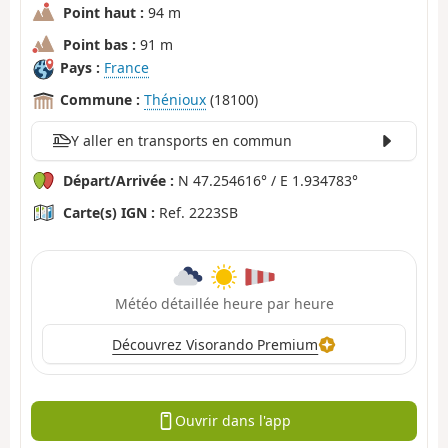
Point haut :
94 m
Point bas :
91 m
Pays :
France
Commune :
Thénioux
(18100)
Y aller en transports en commun
Départ/Arrivée :
N 47.254616° / E 1.934783°
Carte(s) IGN :
Ref. 2223SB
Météo détaillée heure par heure
Découvrez Visorando Premium
Ouvrir dans l'app