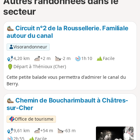
Autres randonnées dans le
secteur
Circuit n°2 de la Roussellerie. Familiale
autour du canal
Visorandonneur
4,20 km
+2 m
-2 m
1h 10
Facile
Départ à Thénioux (Cher)
Cette petite balade vous permettra d'admirer le canal du
Berry.
Chemin de Boucharimbault à Châtres-
sur-Cher
Office de tourisme
9,61 km
+54 m
-63 m
2h 55
Facile