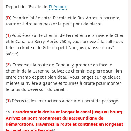
Départ de L’Escale de
Thénioux
.
(
D
) Prendre l’allée entre l’escale et le Rio. Après la barrière,
tournez à droite et passez le petit pont de pierre.
(
1
) Vous êtes sur le chemin de Fernet entre la rivière le Cher
et le Canal du Berry. Après 750m, vous arrivez à la salle des
fêtes à droite et le Gite du petit Nançais (bâtisse du xv°
siècle)
(
2
). Traversez la route de Genouilly, prendre en face le
chemin de la Garenne. Suivez ce chemin de pierre sur 1km
entre champ et petit plan d’eau. Vous longez sur quelques
mètres la rivière à gauche et tournez à droite pour monter
le talus du déversoir du canal:.
(
3
) Décris ici les instructions à partir du point de passage.
:3(
. Prendre sur la droite et longez le canal jusqu’au bourg.
Arrivez au pont monument du passeur (ligne de
démarcation). Traversez la route et continuez en longeant
le canal jusqu'à l’escale
)A::.