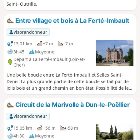
Saint- Outrille.
Entre village et bois à La Ferté-Imbault
Visorandonneur
13,01 km
+7 m
-7 m
3h 45
Moyenne
Départ à La Ferté-Imbault (Loir-et-
Cher)
Une belle boucle entre La Ferté-Imbault et Selles-Saint-
Denis. La plus grande partie de cette boucle se fait par de
jolis bois et un grand chemin en bon état. Possibilité de le
faire à vélo.
Circuit de la Marivolle à Dun-le-Poëllier
Visorandonneur
15,05 km
+56 m
-58 m
4h 30
Moyenne