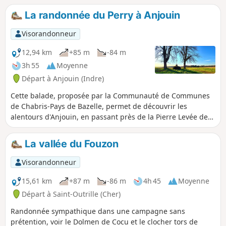
forestier. Le premier étang est clôturé mais on
La randonnée du Perry à Anjouin
peut aisément faire le tour du second. Au
programme, le calme des bois, les chants
Visorandonneur
d'oiseaux, quelques canards sauvages et, à la
bonne heure, des chevreuils, quelques
12,94 km
+85 m
-84 m
chevaux en pâtures, un grand bol d'air !
3h 55
Moyenne
Départ à Anjouin (Indre)
Cette balade, proposée par la Communauté de Communes
de Chabris-Pays de Bazelle, permet de découvrir les
alentours d'Anjouin, en passant près de la Pierre Levée de
Bellevue, puis sur le Perry, près du Château de la Roche
pour finir par la Boulaye et les Maisons Rouges. Les
La vallée du Fouzon
paysages sont typiques du Boischaut Nord de l'Indre.
Visorandonneur
15,61 km
+87 m
-86 m
4h 45
Moyenne
Départ à Saint-Outrille (Cher)
Randonnée sympathique dans une campagne sans
prétention, voir le Dolmen de Cocu et le clocher tors de