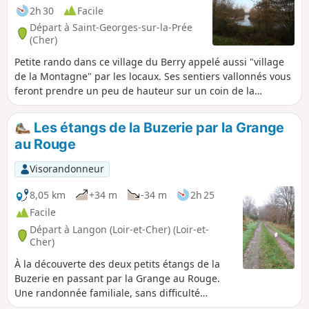
2h 30
Facile
Départ à Saint-Georges-sur-la-Prée
(Cher)
Petite rando dans ce village du Berry appelé aussi "village
de la Montagne" par les locaux. Ses sentiers vallonnés vous
feront prendre un peu de hauteur sur un coin de la
Champagne berrichonne où haies, arbres têtards et
bosquets se mêlent aux parcelles agricoles. Ils vous feront
Les étangs de la Buzerie par la Grange
également descendre en "enfer", en passant par le
au Rouge
"paradis", pour accéder aux rives sauvages du Cher où vous
pourrez observer certains éléments témoignant de l'histoire
Visorandonneur
du village, le tout avec une ambiance très rurale.
8,05 km
+34 m
-34 m
2h 25
Facile
Départ à Langon (Loir-et-Cher) (Loir-et-
Cher)
À la découverte des deux petits étangs de la
Buzerie en passant par la Grange au Rouge.
Une randonnée familiale, sans difficulté
particulière, en grande partie en chemin