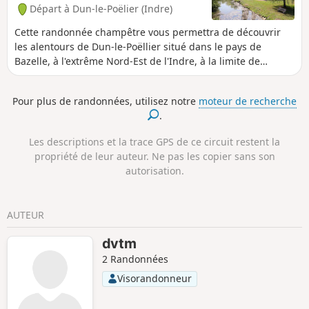
Départ à Dun-le-Poëlier (Indre)
Cette randonnée champêtre vous permettra de découvrir
les alentours de Dun-le-Poëllier situé dans le pays de
Bazelle, à l'extrême Nord-Est de l'Indre, à la limite de
l'Indre-et-Loir. Par de petites routes et d'agréables chemins,
vous vous promènerez à travers les prairies de la vallée du
Pour plus de randonnées, utilisez notre
moteur de recherche
Fouzon et dans les magnifiques sous-bois des Tailles de
.
Ruines.
Les descriptions et la trace GPS de ce circuit restent la
propriété de leur auteur. Ne pas les copier sans son
autorisation.
AUTEUR
dvtm
2 Randonnées
Visorandonneur