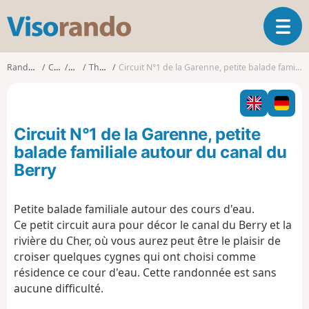
V
O
i
u
s
v
o
Randonnées
Centre
Cher
Thénioux
Circuit N°1 de la Garenne, petite balade familiale autour du canal du Berry
r
r
i
a
r
n
l
d
Circuit N°1 de la Garenne, petite
a
o
n
balade familiale autour du canal du
a
Berry
v
i
g
Petite balade familiale autour des cours d'eau.
a
Ce petit circuit aura pour décor le canal du Berry et la
t
rivière du Cher, où vous aurez peut être le plaisir de
i
croiser quelques cygnes qui ont choisi comme
o
résidence ce cour d'eau. Cette randonnée est sans
n
aucune difficulté.