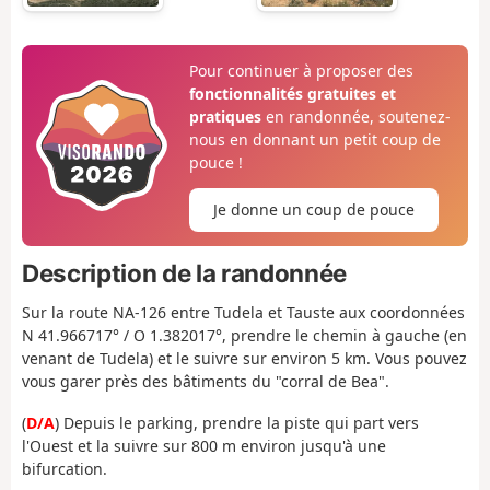
Pour continuer à proposer des
fonctionnalités gratuites et
pratiques
en randonnée, soutenez-
nous en donnant un petit coup de
pouce !
Je donne un coup de pouce
Description de la randonnée
Sur la route NA-126 entre Tudela et Tauste aux coordonnées
N 41.966717° / O 1.382017°, prendre le chemin à gauche (en
venant de Tudela) et le suivre sur environ 5 km. Vous pouvez
vous garer près des bâtiments du "corral de Bea".
(
D/A
) Depuis le parking, prendre la piste qui part vers
l'Ouest et la suivre sur 800 m environ jusqu'à une
bifurcation.