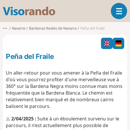
V
O
i
u
s
v
o
•••
Navarre
Bardenas Reales de Navarra
Peña del Fraile
r
r
i
a
r
n
l
d
Peña del Fraile
a
o
n
a
Un aller-retour pour vous amener à la Peña del Fraile
v
d'où vous pourrez profiter d'une merveilleuse vue à
i
360° sur la Bardena Negra moins connue mais moins
g
fréquentée que la Bardena Blanca. Le chemin est
a
t
relativement bien marqué et de nombreux cairns
i
balisent le parcours.
o
n
⚠️
2/04/2025 :
Suite à un éboulement survenu sur le
parcours, il n’est actuellement plus possible de