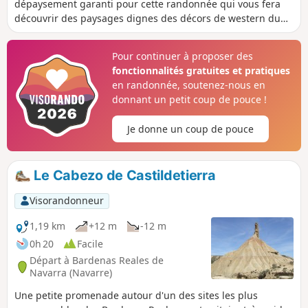
dépaysement garanti pour cette randonnée qui vous fera
découvrir des paysages dignes des décors de western du
Colorado. Accès interdit de Février à Août, voir Septembre
afin de préserver et de garantir la tranquilité des oiseaux
Pour continuer à proposer des
nicheurs. Bien lire la partie "Informations pratiques" avant
fonctionnalités gratuites et pratiques
de vouloir faire cette randonnée.
en randonnée, soutenez-nous en
donnant un petit coup de pouce !
Je donne un coup de pouce
Le Cabezo de Castildetierra
Visorandonneur
1,19 km
+12 m
-12 m
0h 20
Facile
Départ à Bardenas Reales de
Navarra (Navarre)
Une petite promenade autour d'un des sites les plus