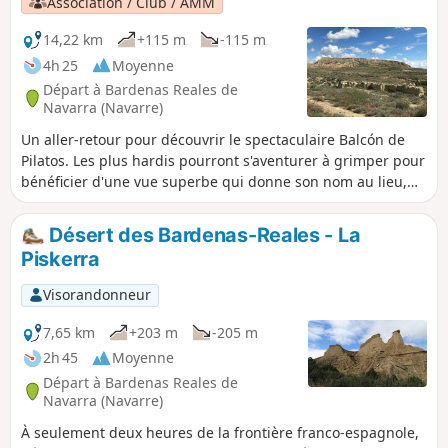
Association / Club / AMM
14,22 km
+115 m
-115 m
4h 25
Moyenne
Départ à Bardenas Reales de
Navarra (Navarre)
Un aller-retour pour découvrir le spectaculaire Balcón de
Pilatos. Les plus hardis pourront s'aventurer à grimper pour
bénéficier d'une vue superbe qui donne son nom au lieu,
mais il n'y a pas de chemin tracé et la pente est sévère.
Désert des Bardenas-Reales - La
Piskerra
Visorandonneur
7,65 km
+203 m
-205 m
2h 45
Moyenne
Départ à Bardenas Reales de
Navarra (Navarre)
À seulement deux heures de la frontière franco-espagnole,