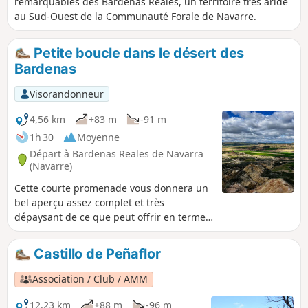
remarquables des Bardenas Reales, un territoire très aride
au Sud-Ouest de la Communauté Forale de Navarre.
Petite boucle dans le désert des
Bardenas
Visorandonneur
4,56 km
+83 m
-91 m
1h 30
Moyenne
Départ à Bardenas Reales de Navarra
(Navarre)
Cette courte promenade vous donnera un
bel aperçu assez complet et très
dépaysant de ce que peut offrir en termes
de difficultés et de paysages, le désert des
Bardenas, et à coup sûr un souvenir
Castillo de Peñaflor
inoubliable.
Association / Club / AMM
12,23 km
+88 m
-96 m