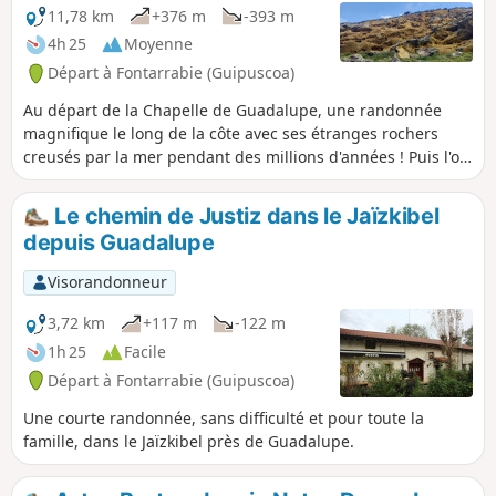
11,78 km
+376 m
-393 m
4h 25
Moyenne
Départ à Fontarrabie (Guipuscoa)
Au départ de la Chapelle de Guadalupe, une randonnée
magnifique le long de la côte avec ses étranges rochers
creusés par la mer pendant des millions d'années ! Puis l'on
remonte vers le Jaïkibel pour découvrir la côte d'en haut.
Le chemin de Justiz dans le Jaïzkibel
depuis Guadalupe
Visorandonneur
3,72 km
+117 m
-122 m
1h 25
Facile
Départ à Fontarrabie (Guipuscoa)
Une courte randonnée, sans difficulté et pour toute la
famille, dans le Jaïzkibel près de Guadalupe.