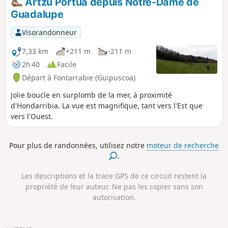
Artzu Portua depuis Notre-Dame de
Guadalupe
Visorandonneur
7,33 km
+211 m
-211 m
2h 40
Facile
Départ à Fontarrabie (Guipuscoa)
Jolie boucle en surplomb de la mer, à proximité
d'Hondarribia. La vue est magnifique, tant vers l'Est que
vers l'Ouest.
Pour plus de randonnées, utilisez notre
moteur de recherche
.
Les descriptions et la trace GPS de ce circuit restent la
propriété de leur auteur. Ne pas les copier sans son
autorisation.