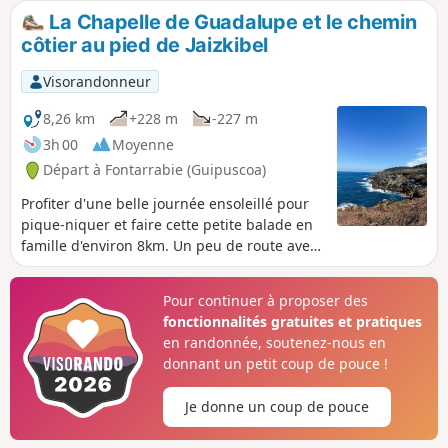
de retournement de cet itinéraire a été
La Chapelle de Guadalupe et le chemin
déterminé pour faire une sortie
côtier au pied de Jaizkibel
d'environ deux heures.
Visorandonneur
8,26 km
+228 m
-227 m
3h 00
Moyenne
Départ à Fontarrabie (Guipuscoa)
Profiter d'une belle journée ensoleillé pour
pique-niquer et faire cette petite balade en
famille d'environ 8km. Un peu de route avec
très peu de circulation automobile, puis un
chemin en forêt, et c'est la descente vers
Pour continuer à proposer des
l'Océan. Vous trouverez, crique, cote
fonctionnalités gratuites et pratiques
escarpée, voiliers, vaches, moutons et
en randonnée, soutenez-nous en
pottoks. Avant ou après votre balade, ne pas
donnant un petit coup de pouce !
oublier pas de visiter la chapelle de
Guadalupe et son point de vue sur la baie
Je donne un coup de pouce
d'Hendaye /Hondarribia et l'embouchure de
la Bidassoa.