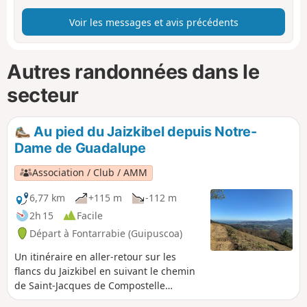
Voir les messages et avis précédents
Autres randonnées dans le
secteur
Au pied du Jaizkibel depuis Notre-
Dame de Guadalupe
Association / Club / AMM
6,77 km
+115 m
-112 m
2h 15
Facile
Départ à Fontarrabie (Guipuscoa)
Un itinéraire en aller-retour sur les
flancs du Jaizkibel en suivant le chemin
de Saint-Jacques de Compostelle
nommé ici "Camino del Norte". Le point