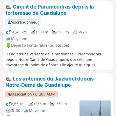
Circuit de Paramoudras depuis la
forteresse de Guadalupe
Visorandonneur
16,49 km
+588 m
-588 m
6h 25
Moyenne
Départ à Fontarrabie (Guipuscoa)
Il s'agit d'une variante de la randonnée « Paramoudras
depuis Notre-Dame de Guadalupe », qui s'éloigne
davantage du point de départ. Elle ajoute quelques
kilomètres, mais vous récompense avec de magnifiques
sculptures de grès façonnées par le vent et l'eau. Elle ajoute
Les antennes du Jaizkibel depuis
également deux descentes qui ne conviendront pas à tout
Notre-Dame de Guadalupe
le monde, mais rien de trop difficile. Nous étions heureux
d'avoir manqué le virage de l'itinéraire original et avons
Association / Club / AMM
trouvé que cela ajoutait beaucoup de valeur à la
randonnée.
8,65 km
+356 m
-350 m
3h 30
Moyenne