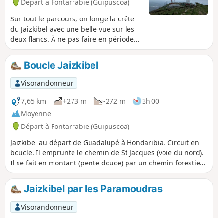
Départ à Fontarrabie (Guipuscoa)
Sur tout le parcours, on longe la crête
du Jaizkibel avec une belle vue sur les
deux flancs. À ne pas faire en période
de chasse à la palombe.
Boucle Jaizkibel
Visorandonneur
7,65 km
+273 m
-272 m
3h 00
Moyenne
Départ à Fontarrabie (Guipuscoa)
Jaizkibel au départ de Guadalupé à Hondaribia. Circuit en
boucle. Il emprunte le chemin de St Jacques (voie du nord).
Il se fait en montant (pente douce) par un chemin forestier
puis le retour se fait par la crête avec vue sur l'océan...
Jaizkibel par les Paramoudras
Visorandonneur