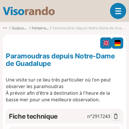
V
O
i
u
s
v
o
•••
Guipuscoa
Fontarrabie
Paramoudras depuis Notre-Dame de Guadalupe
r
r
i
a
r
n
l
d
Paramoudras depuis Notre-Dame
a
o
n
de Guadalupe
a
v
Une visite sur ce lieu très particulier où l'on peut
i
observer les paramoudras
g
a
À prévoir afin d'être à destination à l'heure de la
t
basse mer pour une meilleure observation.
i
o
Fiche technique
n°
2917243
n