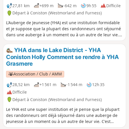
27,81 km
+699 m
-642 m
9h 55
Difficile
Départ à Coniston (Westmorland and Furness)
L'Auberge de Jeunesse (YHA) est une institution formidable
et je suppose que la plupart des randonneurs ont séjourné
dans une auberge à un moment ou à un autre de leur vie.
C'est amusant de voir qu'ils ont été créés «pour aider tout le
monde, en particulier les jeunes aux moyens limités, à
YHA dans le Lake District - YHA
mieux connaître, aimer et prendre soin de la campagne,
Coniston Holly Comment se rendre à YHA
notamment en leur fournissant des auberges ou d'autres
Grasmere
hébergements simples lors de leurs voyages ». Voici une
sélection d'itinéraires commençant ou se terminant dans
Association / Club / AMM
une auberge YHA dans la région des Lacs. En chemin, vous
trouverez 1 sommet de Wainwright, 5 lacs de montagne, 1
28,52 km
+1 561 m
-1 544 m
12h 35
pub et un ferry.
Difficile
Départ à Coniston (Westmorland and Furness)
Le YHA est une super institution et je pense que la plupart
des randonneurs ont déjà séjourné dans une auberge de
jeunesse à un moment ou à un autre de leur vie. C'est
marrant de penser qu'ils ont été créés «pour aider tout le