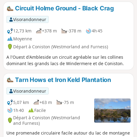
monde, surtout les jeunes qui ont pas beaucoup de
Circuit Holme Ground - Black Crag
moyens, à mieux connaître, aimer et prendre soin de la
campagne, en particulier en leur proposant des auberges
Visorandonneur
ou d'autres hébergements simples pendant leurs voyages ».
Voici une liste d'itinéraires qui commencent ou finissent
12,73 km
+378 m
-378 m
4h 45
dans une auberge de jeunesse dans la région des lacs. En
Moyenne
chemin , tu trouveras 6 sommets Wainwright, 3 lacs de
Départ à Coniston (Westmorland and Furness)
montagne et 1 pub.
A l'Ouest d'Ambleside un circuit agréable sur les collines
dominant les grands lacs de Windermere et de Coniston.
Tarn Hows et Iron Keld Plantation
Visorandonneur
5,07 km
+63 m
-75 m
1h 40
Facile
Départ à Coniston (Westmorland
and Furness)
Une promenade circulaire facile autour du lac de montagne