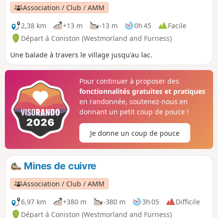
Association / Club / AMM
2,38 km
+13 m
-13 m
0h 45
Facile
Départ à Coniston (Westmorland and Furness)
Une balade à travers le village jusqu'au lac.
Pour continuer à proposer des
fonctionnalités gratuites et pratiques
en randonnée, soutenez-nous en
donnant un petit coup de pouce !
Je donne un coup de pouce
Mines de cuivre
Association / Club / AMM
6,97 km
+380 m
-380 m
3h 05
Difficile
Départ à Coniston (Westmorland and Furness)