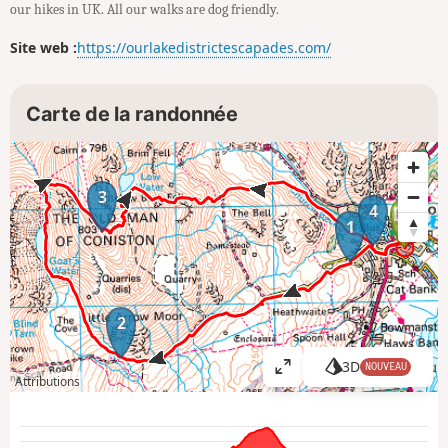
our hikes in UK. All our walks are dog friendly.
Site web :
https://ourlakedistrictescapades.com/
Carte de la randonnée
3
4
1
2
3D
NOUVEAU
A
Attributions
ff
i
c