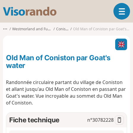
V
O
i
u
s
v
o
•••
Westmorland and Furness
Coniston
Old Man of Coniston par Goat's water
r
r
i
a
r
n
l
d
Old Man of Coniston par Goat's
a
o
n
water
a
v
Randonnée circulaire partant du village de Coniston
i
et allant jusqu'au Old Man of Coniston en passant par
g
a
Goat's water. Vue incroyable au sommet du Old Man
t
of Coniston.
i
o
Fiche technique
n°
30782228
n