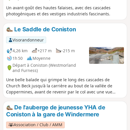
Un avant-goût des hautes falaises, avec des cascades
photogéniques et des vestiges industriels fascinants.
Le Saddle de Coniston
Visorandonneur
4,26 km
+217 m
-215 m
1h 50
Moyenne
Départ à Coniston (Westmorland
and Furness)
Une belle balade qui grimpe le long des cascades de
Church Beck jusqu'à la carrière au bout de la vallée de
Coppermines, avant de revenir par le col avec une vue
magnifique sur le village de Coniston et le lac. Tu peux
terminer ta balade par une pinte bien méritée dans l'un des
De l'auberge de jeunesse YHA de
pubs accueillants du village. Une superbe balade pour
Coniston à la gare de Windermere
commencer tes vacances.
Association / Club / AMM