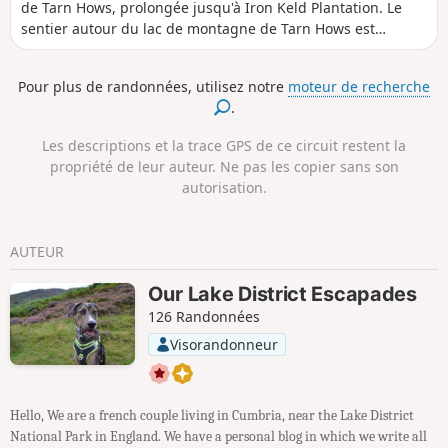
de Tarn Hows, prolongée jusqu'à Iron Keld Plantation. Le
sentier autour du lac de montagne de Tarn Hows est
accessible aux fauteuils roulants et aux poussettes. Il peut
également être très fréquenté pendant les mois d'été. La
Pour plus de randonnées, utilisez notre
moteur de recherche
promenade est accessible aux chiens.
.
Les descriptions et la trace GPS de ce circuit restent la
propriété de leur auteur. Ne pas les copier sans son
autorisation.
AUTEUR
Our Lake District Escapades
126 Randonnées
Visorandonneur
Hello, We are a french couple living in Cumbria, near the Lake District
National Park in England. We have a personal blog in which we write all