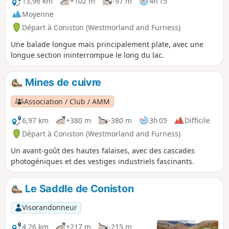
13,96 km
+102 m
-97 m
4h 15
Moyenne
Départ à Coniston (Westmorland and Furness)
Une balade longue mais principalement plate, avec une
longue section ininterrompue le long du lac.
Mines de cuivre
Association / Club / AMM
6,97 km
+380 m
-380 m
3h 05
Difficile
Départ à Coniston (Westmorland and Furness)
Un avant-goût des hautes falaises, avec des cascades
photogéniques et des vestiges industriels fascinants.
Le Saddle de Coniston
Visorandonneur
4,26 km
+217 m
-215 m