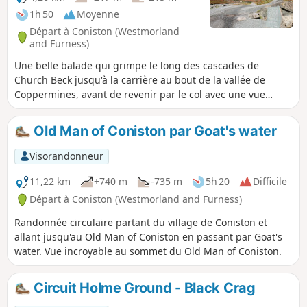
1h 50
Moyenne
Départ à Coniston (Westmorland
and Furness)
Une belle balade qui grimpe le long des cascades de
Church Beck jusqu'à la carrière au bout de la vallée de
Coppermines, avant de revenir par le col avec une vue
magnifique sur le village de Coniston et le lac. Tu peux
terminer ta balade par une pinte bien méritée dans l'un des
Old Man of Coniston par Goat's water
pubs accueillants du village. Une superbe balade pour
commencer tes vacances.
Visorandonneur
11,22 km
+740 m
-735 m
5h 20
Difficile
Départ à Coniston (Westmorland and Furness)
Randonnée circulaire partant du village de Coniston et
allant jusqu'au Old Man of Coniston en passant par Goat's
water. Vue incroyable au sommet du Old Man of Coniston.
Circuit Holme Ground - Black Crag