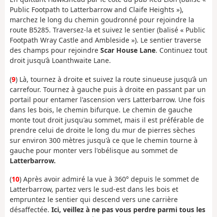
Public Footpath to Latterbarrow and Claife Heights »),
marchez le long du chemin goudronné pour rejoindre la
route B5285. Traversez-la et suivez le sentier (balisé « Public
Footpath Wray Castle and Ambleside »). Le sentier traverse
des champs pour rejoindre
Scar House Lane
. Continuez tout
droit jusqu’à Loanthwaite Lane.
(
9
) Là, tournez à droite et suivez la route sinueuse jusqu’à un
carrefour. Tournez à gauche puis à droite en passant par un
portail pour entamer l'ascension vers Latterbarrow. Une fois
dans les bois, le chemin bifurque. Le chemin de gauche
monte tout droit jusqu'au sommet, mais il est préférable de
prendre celui de droite le long du mur de pierres sèches
sur environ 300 mètres jusqu'à ce que le chemin tourne à
gauche pour monter vers l'obélisque au sommet de
Latterbarrow.
(
10
) Après avoir admiré la vue à 360° depuis le sommet de
Latterbarrow, partez vers le sud-est dans les bois et
empruntez le sentier qui descend vers une carrière
désaffectée.
Ici, veillez à ne pas vous perdre parmi tous les