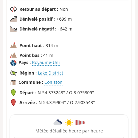
Retour au départ :
Non
Dénivelé positif :
+ 699 m
Dénivelé négatif :
- 642 m
Point haut :
314 m
Point bas :
41 m
Pays :
Royaume-Uni
Région :
Lake District
Commune :
Coniston
Départ :
N 54.373243° / O 3.075309°
Arrivée :
N 54.379904° / O 2.903543°
Météo détaillée heure par heure