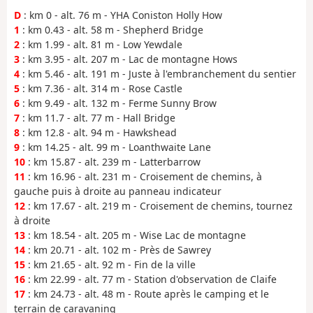
D
: km 0 - alt. 76 m - YHA Coniston Holly How
1
: km 0.43 - alt. 58 m - Shepherd Bridge
2
: km 1.99 - alt. 81 m - Low Yewdale
3
: km 3.95 - alt. 207 m - Lac de montagne Hows
4
: km 5.46 - alt. 191 m - Juste à l'embranchement du sentier
5
: km 7.36 - alt. 314 m - Rose Castle
6
: km 9.49 - alt. 132 m - Ferme Sunny Brow
7
: km 11.7 - alt. 77 m - Hall Bridge
8
: km 12.8 - alt. 94 m - Hawkshead
9
: km 14.25 - alt. 99 m - Loanthwaite Lane
10
: km 15.87 - alt. 239 m - Latterbarrow
11
: km 16.96 - alt. 231 m - Croisement de chemins, à
gauche puis à droite au panneau indicateur
12
: km 17.67 - alt. 219 m - Croisement de chemins, tournez
à droite
13
: km 18.54 - alt. 205 m - Wise Lac de montagne
14
: km 20.71 - alt. 102 m - Près de Sawrey
15
: km 21.65 - alt. 92 m - Fin de la ville
16
: km 22.99 - alt. 77 m - Station d'observation de Claife
17
: km 24.73 - alt. 48 m - Route après le camping et le
terrain de caravaning