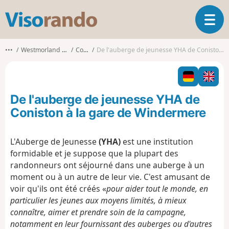
V
O
i
u
s
v
o
•••
Westmorland and Furness
Coniston
De l'auberge de jeunesse YHA de Coniston à la gare de Windermere
r
r
i
a
r
n
l
d
De l'auberge de jeunesse YHA de
a
o
n
Coniston à la gare de Windermere
a
v
L'Auberge de Jeunesse
(YHA)
est une institution
i
formidable et je suppose que la plupart des
g
a
randonneurs ont séjourné dans une auberge à un
t
moment ou à un autre de leur vie. C'est amusant de
i
voir qu'ils ont été créés «
pour aider tout le monde, en
o
particulier les jeunes aux moyens limités, à mieux
n
connaître, aimer et prendre soin de la campagne,
notamment en leur fournissant des auberges ou d'autres