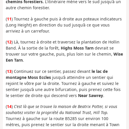
chemins forestiers.
L'itinéraire mène vers le sud jusqu'à un
autre chemin forestier.
(
11
) Tournez à gauche puis à droite aux poteaux indicateurs
(Long Height) en direction du sud jusqu’à ce que vous
arriviez à un carrefour.
(
12
) Là, tournez à droite et traversez la plantation de Hollin
Band. À la sortie de la forêt,
Highs Moss Tarn
devrait se
trouver sur votre gauche, puis, plus loin sur le chemin,
Wise
Een Tarn
.
(
13
) Continuez sur ce sentier, passez devant
le lac de
montagne Moss Eccles
jusqu’à atteindre un sentier qui
rejoint le vôtre par la droite. Tournez à gauche et suivez le
sentier jusqu’à une autre bifurcation, puis prenez cette fois
le sentier de droite qui descend vers
Near Sawrey
.
(
14
)
C'est là que se trouve la maison de Beatrix Potter, si vous
souhaitez visiter la propriété du National Trust, Hill Top.
Tournez à gauche sur la route B5285 sur environ 100
mètres, puis prenez le sentier sur la droite menant à Town