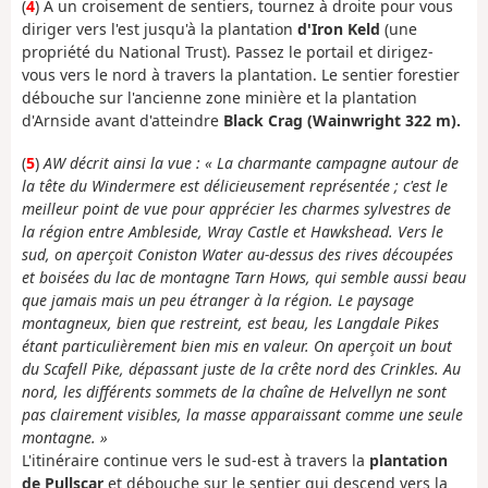
(
4
) À un croisement de sentiers, tournez à droite pour vous
diriger vers l'est jusqu'à la plantation
d'Iron Keld
(une
propriété du National Trust). Passez le portail et dirigez-
vous vers le nord à travers la plantation. Le sentier forestier
débouche sur l'ancienne zone minière et la plantation
d'Arnside avant d'atteindre
Black Crag (Wainwright 322 m).
(
5
)
AW décrit ainsi la vue : « La charmante campagne autour de
la tête du Windermere est délicieusement représentée ; c'est le
meilleur point de vue pour apprécier les charmes sylvestres de
la région entre Ambleside, Wray Castle et Hawkshead. Vers le
sud, on aperçoit Coniston Water au-dessus des rives découpées
et boisées du lac de montagne Tarn Hows, qui semble aussi beau
que jamais mais un peu étranger à la région. Le paysage
montagneux, bien que restreint, est beau, les Langdale Pikes
étant particulièrement bien mis en valeur. On aperçoit un bout
du Scafell Pike, dépassant juste de la crête nord des Crinkles. Au
nord, les différents sommets de la chaîne de Helvellyn ne sont
pas clairement visibles, la masse apparaissant comme une seule
montagne. »
L'itinéraire continue vers le sud-est à travers la
plantation
de Pullscar
et débouche sur le sentier qui descend vers la