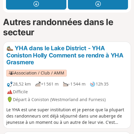
Autres randonnées dans le
secteur
YHA dans le Lake District - YHA
Coniston Holly Comment se rendre à YHA
Grasmere
Association / Club / AMM
28,52 km
+1 561 m
-1 544 m
12h 35
Difficile
Départ à Coniston (Westmorland and Furness)
Le YHA est une super institution et je pense que la plupart
des randonneurs ont déjà séjourné dans une auberge de
jeunesse à un moment ou à un autre de leur vie. C'est
marrant de penser qu'ils ont été créés «pour aider tout le