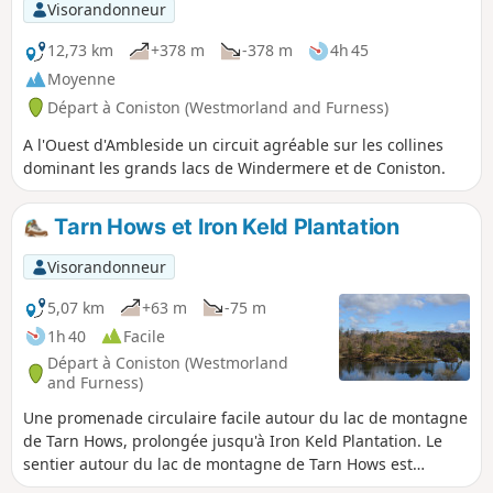
Visorandonneur
12,73 km
+378 m
-378 m
4h 45
Moyenne
Départ à Coniston (Westmorland and Furness)
A l'Ouest d'Ambleside un circuit agréable sur les collines
dominant les grands lacs de Windermere et de Coniston.
Tarn Hows et Iron Keld Plantation
Visorandonneur
5,07 km
+63 m
-75 m
1h 40
Facile
Départ à Coniston (Westmorland
and Furness)
Une promenade circulaire facile autour du lac de montagne
de Tarn Hows, prolongée jusqu'à Iron Keld Plantation. Le
sentier autour du lac de montagne de Tarn Hows est
accessible aux fauteuils roulants et aux poussettes. Il peut