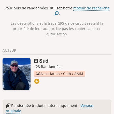
également être très fréquenté pendant les mois d'été. La
Pour plus de randonnées, utilisez notre
moteur de recherche
promenade est accessible aux chiens.
.
Les descriptions et la trace GPS de ce circuit restent la
propriété de leur auteur. Ne pas les copier sans son
autorisation.
AUTEUR
El Sud
123 Randonnées
Association / Club / AMM
Randonnée traduite automatiquement -
Version
originale