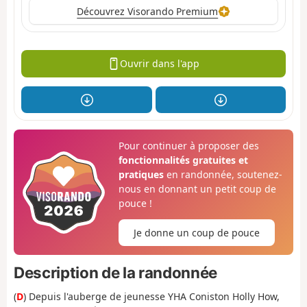
Découvrez Visorando Premium
Ouvrir dans l'app
Pour continuer à proposer des
fonctionnalités gratuites et
pratiques
en randonnée, soutenez-
nous en donnant un petit coup de
pouce !
Je donne un coup de pouce
Description de la randonnée
(
D
) Depuis l'auberge de jeunesse YHA Coniston Holly How,