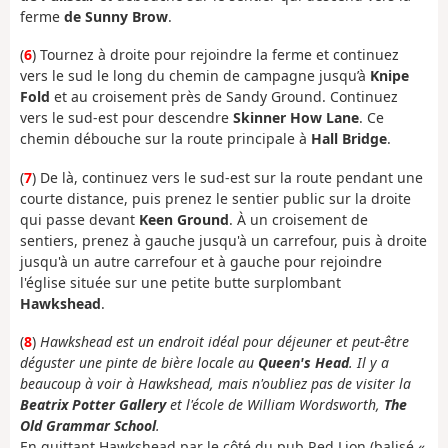
ferme
de Sunny Brow
.
(
6
) Tournez à droite pour rejoindre la ferme et continuez
vers le sud le long du chemin de campagne jusqu’à
Knipe
Fold
et au croisement près de Sandy Ground. Continuez
vers le sud-est pour descendre
Skinner How Lane
. Ce
chemin débouche sur la route principale à
Hall Bridge
.
(
7
) De là, continuez vers le sud-est sur la route pendant une
courte distance, puis prenez le sentier public sur la droite
qui passe devant
Keen Ground
. À un croisement de
sentiers, prenez à gauche jusqu'à un carrefour, puis à droite
jusqu'à un autre carrefour et à gauche pour rejoindre
l'église située sur une petite butte surplombant
Hawkshead
.
(
8
)
Hawkshead est un endroit idéal pour déjeuner et peut-être
déguster une pinte de bière locale au
Queen's Head
. Il y a
beaucoup à voir à Hawkshead, mais n'oubliez pas de visiter la
Beatrix Potter Gallery
et l'école de William Wordsworth,
The
Old Grammar School
.
En quittant Hawkshead par le côté du pub Red Lion (balisé «