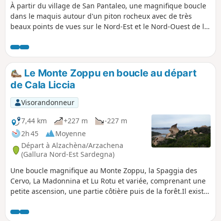
À partir du village de San Pantaleo, une magnifique boucle
dans le maquis autour d'un piton rocheux avec de très
beaux points de vues sur le Nord-Est et le Nord-Ouest de la
Sardaigne. Une petite partie de la balade est assez difficile
(chaos rocheux) mais le reste se déroule sur un sentier bien
entretenu. Même si le balisage est quasi inexistant
(uniquement de petits cairns), il est difficile de se tromper
Le Monte Zoppu en boucle au départ
en dehors des points de bifurcation.
de Cala Liccia
Visorandonneur
7,44 km
+227 m
-227 m
2h 45
Moyenne
Départ à Alzachèna/Arzachena
(Gallura Nord-Est Sardegna)
Une boucle magnifique au Monte Zoppu, la Spaggia des
Cervo, La Madonnina et Lu Rotu et variée, comprenant une
petite ascension, une partie côtière puis de la forêt.Il existe
de nombreux sentiers très bien balisés avec de cartes
régulières, vous pouvez donc modifier la boucle en plus ou