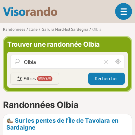
V
O
i
u
s
v
o
Randonnées
Italie
Gallura Nord-Est Sardegna
Olbia
r
r
i
a
Trouver une randonnée Olbia
r
n
l
d
a
o
A
V
n
u
i
a
t
d
v
Filtres
Rechercher
NOUVEAU
o
e
i
u
r
g
r
l
a
d
e
Randonnées Olbia
t
e
c
i
m
h
o
o
a
Sur les pentes de l'Île de Tavolara en
n
i
m
Sardaigne
p