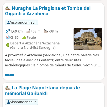
moins long comme vous le désirez tout au long du
parcours.
Nuraghe La Prisgiona et Tomba dei
Giganti à Arzchena
Visorandonneur
1,69 km
+38 m
-38 m
0h 35
Facile
Départ à Alzachèna/Arzachena
(Gallura Nord-Est Sardegna)
À proximité d'Arzchena (Sardaigne), une petite balade très
facile (idéale avec des enfants) entre deux sites
archéologiques : la "Tombe de Géants de Coddu Vecchiu" et
"le Nuraghe La Prisgiona". Une partie route, une partie
garrigue. Privilégier le hors-saison à cause de la
fréquentation importante de ces sites en plein été. En
incluant les visites, c'est une balade qui durera entre une
La Plage Napoletana depuis le
heure trente et deux heures.
mémorial Garibaldi
Visorandonneur