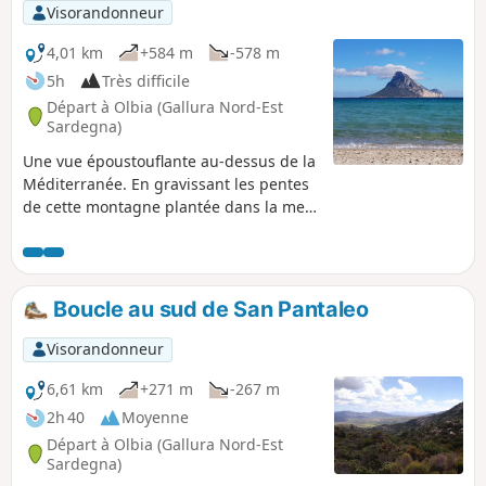
Visorandonneur
4,01 km
+584 m
-578 m
5h
Très difficile
Départ à Olbia (Gallura Nord-Est
Sardegna)
Une vue époustouflante au-dessus de la
Méditerranée. En gravissant les pentes
de cette montagne plantée dans la mer,
on s'élève comme un oiseau au-dessus
des plages, des criques, des falaises,
des golfes et des montagnes. Et si on
atteint le sommet Punta Cannone, la vue
Boucle au sud de San Pantaleo
s'étendra jusqu'aux montagnes corses.
Une ascension aller-retour spectaculaire
Visorandonneur
dès les premières pentes qui
constituent un but à elles seules.
6,61 km
+271 m
-267 m
2h 40
Moyenne
Départ à Olbia (Gallura Nord-Est
Sardegna)