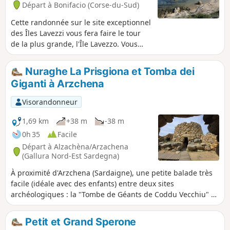
Départ à Bonifacio (Corse-du-Sud)
Cette randonnée sur le site exceptionnel
des Îles Lavezzi vous fera faire le tour
de la plus grande, l'Île Lavezzo. Vous
découvrirez de jolies petites criques aux
fonds côtiers poissonneux et des
Nuraghe La Prisgiona et Tomba dei
rochers aux formes étonnantes. Ce site
Giganti à Arzchena
sensible au sein de la réserve naturelle
des Îles Lavezzi répond à une
Visorandonneur
réglementation particulière (voir
paragraphe Informations pratiques).
1,69 km
+38 m
-38 m
0h 35
Facile
Départ à Alzachèna/Arzachena
(Gallura Nord-Est Sardegna)
À proximité d'Arzchena (Sardaigne), une petite balade très
facile (idéale avec des enfants) entre deux sites
archéologiques : la "Tombe de Géants de Coddu Vecchiu" et
"le Nuraghe La Prisgiona". Une partie route, une partie
garrigue. Privilégier le hors-saison à cause de la
Petit et Grand Sperone
fréquentation importante de ces sites en plein été. En