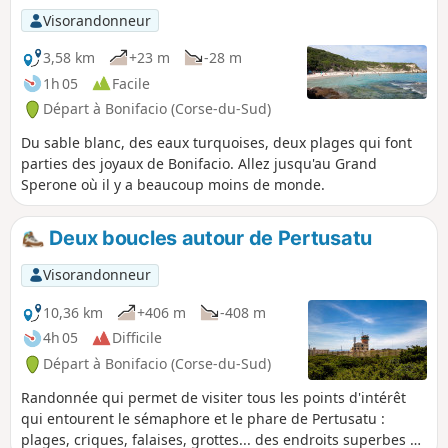
incluant les visites, c'est une balade qui durera entre une
Visorandonneur
heure trente et deux heures.
3,58 km
+23 m
-28 m
1h 05
Facile
Départ à Bonifacio (Corse-du-Sud)
Du sable blanc, des eaux turquoises, deux plages qui font
parties des joyaux de Bonifacio. Allez jusqu'au Grand
Sperone où il y a beaucoup moins de monde.
Deux boucles autour de Pertusatu
Visorandonneur
10,36 km
+406 m
-408 m
4h 05
Difficile
Départ à Bonifacio (Corse-du-Sud)
Randonnée qui permet de visiter tous les points d'intérêt
qui entourent le sémaphore et le phare de Pertusatu :
plages, criques, falaises, grottes... des endroits superbes et