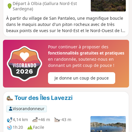
Départ à Olbia (Gallura Nord-Est
Sardegna)
À partir du village de San Pantaleo, une magnifique boucle
dans le maquis autour d'un piton rocheux avec de très
beaux points de vues sur le Nord-Est et le Nord-Ouest de la
Sardaigne. Une petite partie de la balade est assez difficile
(chaos rocheux) mais le reste se déroule sur un sentier bien
Pour continuer à proposer des
entretenu. Même si le balisage est quasi inexistant
fonctionnalités gratuites et pratiques
(uniquement de petits cairns), il est difficile de se tromper
en randonnée, soutenez-nous en
en dehors des points de bifurcation.
donnant un petit coup de pouce !
Je donne un coup de pouce
Tour des Îles Lavezzi
Visorandonneur
4,14 km
+46 m
-43 m
1h 20
Facile