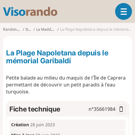
V
O
i
u
s
v
o
Randonnées
Italie
La Maddalena
La Plage Napoletana depuis le mémorial Garibaldi
r
r
i
a
r
n
La Plage Napoletana depuis le
l
d
a
mémorial Garibaldi
o
n
a
Petite balade au milieu du maquis de l'Île de Caprera
v
i
permettant de découvrir un petit paradis à l'eau
g
turquoise.
a
t
Fiche technique
n°
35661984
i
o
n
Création
28 juin 2023