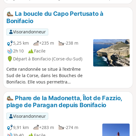
originaux qui longent les falaises.
La boucle du Capo Pertusato à
Bonifacio
Visorandonneur
5,25 km
+235 m
-238 m
2h 10
Facile
Départ à Bonifacio (Corse-du-Sud)
Cette randonnée se situe à l’extrême
Sud de la Corse, dans les Bouches de
Bonifacio. Elle vous permettra
d'apercevoir les Îles Lavezzi et la
Sardaigne et vous aurez une vue
Phare de la Madonetta, Îlot de Fazzio,
imprenable sur Bonifacio. Elle permet
plage de Paragan depuis Bonifacio
de rejoindre deux plages de sable
blanc, la plage déserte de Cala
Visorandonneur
Sciumara et la belle plage de Saint-
Antoine.Vous traverserez le maquis et
9,91 km
+283 m
-274 m
longerez les falaises de calcaire avec
3h 40
Facile