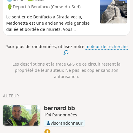
des vues imprenables sur le littoral et
Départ à Bonifacio (Corse-du-Sud)
les falaises. Entre (1) et (2) voir les avis
Le sentier de Bonifacio à Strada Vecia,
Madonetta est une ancienne voie génoise
dallée et bordée de murets. Vous
découvrirez le Phare de la Madonetta, l’anse
du Fazzio, et la plage de Paragan, des vues
Pour plus de randonnées, utilisez notre
moteur de recherche
exceptionnelles sur Bonifacio.
.
Les descriptions et la trace GPS de ce circuit restent la
propriété de leur auteur. Ne pas les copier sans son
autorisation.
AUTEUR
bernard bb
194 Randonnées
Visorandonneur