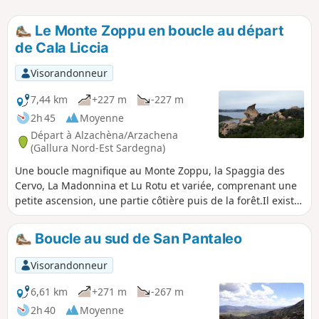
Le Monte Zoppu en boucle au départ
de Cala Liccia
Visorandonneur
7,44 km
+227 m
-227 m
2h 45
Moyenne
Départ à Alzachèna/Arzachena
(Gallura Nord-Est Sardegna)
Une boucle magnifique au Monte Zoppu, la Spaggia des
Cervo, La Madonnina et Lu Rotu et variée, comprenant une
petite ascension, une partie côtière puis de la forêt.Il existe
de nombreux sentiers très bien balisés avec de cartes
régulières, vous pouvez donc modifier la boucle en plus ou
Boucle au sud de San Pantaleo
moins long comme vous le désirez tout au long du
parcours.
Visorandonneur
6,61 km
+271 m
-267 m
2h 40
Moyenne