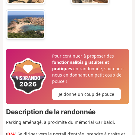
Pour continuer à proposer des
fonctionnalités gratuites et
pratiques
en randonnée, soutenez-
nous en donnant un petit coup de
pouce !
Je donne un coup de pouce
Description de la randonnée
Parking aménagé, à proximité du mémorial Garibaldi.
(
D/A
) Se diriger vers le portail d'entrée, prendre à droite et