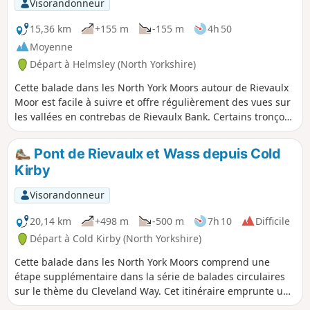
Visorandonneur
15,36 km
+155 m
-155 m
4h 50
Moyenne
Départ à Helmsley (North Yorkshire)
Cette balade dans les North York Moors autour de Rievaulx
Moor est facile à suivre et offre régulièrement des vues sur
les vallées en contrebas de Rievaulx Bank. Certains tronçons
peuvent être boueux après de fortes pluies.
Pont de Rievaulx et Wass depuis Cold
Kirby
Visorandonneur
20,14 km
+498 m
-500 m
7h 10
Difficile
Départ à Cold Kirby (North Yorkshire)
Cette balade dans les North York Moors comprend une
étape supplémentaire dans la série de balades circulaires
sur le thème du Cleveland Way. Cet itinéraire emprunte un
court tronçon du Cleveland Way entre Cold Kirby et Rievaulx