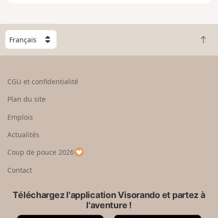
e
n
g
C
r
R
h
a
e
o
n
t
i
d
o
s
CGU et confidentialité
u
i
r
s
Plan du site
e
s
n
e
Emplois
h
z
Actualités
a
u
u
n
Coup de pouce 2026
t
p
a
Contact
y
s
Téléchargez l'application Visorando et partez à
l'aventure !