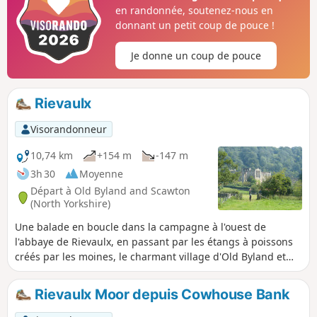
en randonnée, soutenez-nous en
donnant un petit coup de pouce !
Je donne un coup de pouce
Rievaulx
Visorandonneur
10,74 km
+154 m
-147 m
3h 30
Moyenne
Départ à Old Byland and Scawton
(North Yorkshire)
Une balade en boucle dans la campagne à l'ouest de
l'abbaye de Rievaulx, en passant par les étangs à poissons
créés par les moines, le charmant village d'Old Byland et
son église ancienne, puis Caydale Mill et la vallée qui
rejoint la rivière Rye et offre une vue imprenable sur
Rievaulx Moor depuis Cowhouse Bank
l'abbaye de Rievaulx.