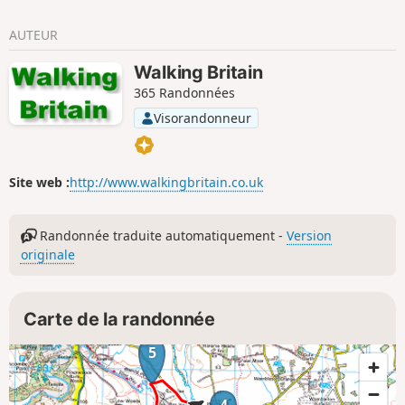
: une variante légèrement plus courte,
appelée Hawnby Moor and Hill, part
AUTEUR
également du même endroit.
Walking Britain
365 Randonnées
Visorandonneur
Site web :
http://www.walkingbritain.co.uk
Randonnée traduite automatiquement -
Version
originale
Carte de la randonnée
5
4