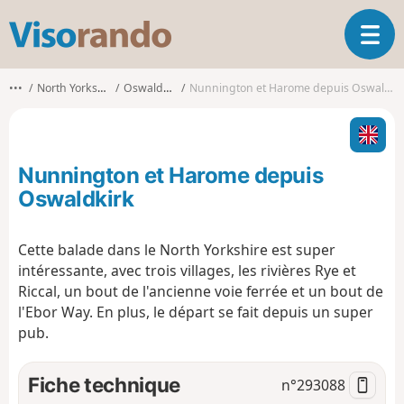
V
O
i
u
s
v
o
•••
North Yorkshire
Oswaldkirk
Nunnington et Harome depuis Oswaldkirk
r
r
i
a
r
n
l
d
Nunnington et Harome depuis
a
o
n
Oswaldkirk
a
v
Cette balade dans le North Yorkshire est super
i
intéressante, avec trois villages, les rivières Rye et
g
a
Riccal, un bout de l'ancienne voie ferrée et un bout de
t
l'Ebor Way. En plus, le départ se fait depuis un super
i
pub.
o
n
Fiche technique
n°
293088