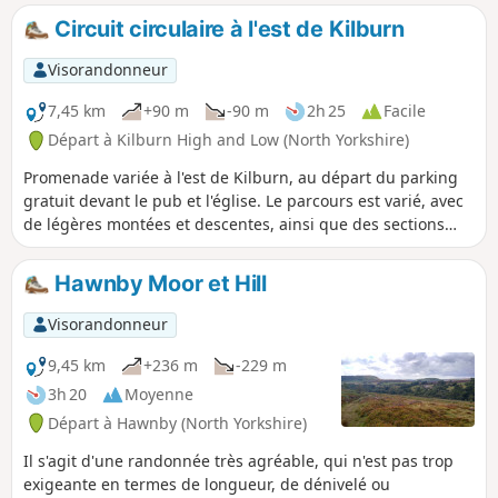
Bridge et offre un excellent aperçu des paysages de cette
Circuit circulaire à l'est de Kilburn
région.
Visorandonneur
7,45 km
+90 m
-90 m
2h 25
Facile
Départ à Kilburn High and Low (North Yorkshire)
Promenade variée à l'est de Kilburn, au départ du parking
gratuit devant le pub et l'église. Le parcours est varié, avec
de légères montées et descentes, ainsi que des sections
ouvertes et boisées. Il offre des vues spectaculaires sur la
campagne environnante.
Hawnby Moor et Hill
Visorandonneur
9,45 km
+236 m
-229 m
3h 20
Moyenne
Départ à Hawnby (North Yorkshire)
Il s'agit d'une randonnée très agréable, qui n'est pas trop
exigeante en termes de longueur, de dénivelé ou