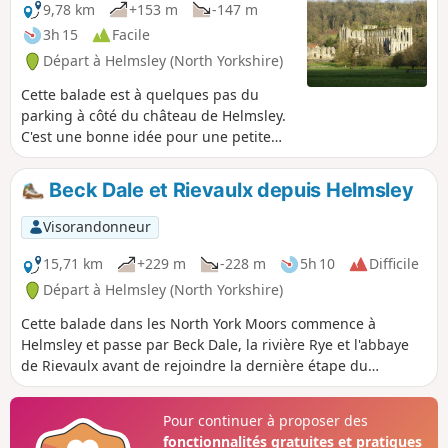
9,78 km
+153 m
-147 m
3h 15
Facile
Départ à Helmsley (North Yorkshire)
Cette balade est à quelques pas du
parking à côté du château de Helmsley.
C'est une bonne idée pour une petite
journée d'hiver ou une journée plus
longue si tu veux explorer les ruines du
Beck Dale et Rievaulx depuis Helmsley
château, puis marcher jusqu'à l'abbaye
de Rievaulx et la visiter aussi. Il y a un
Visorandonneur
bon café à l'abbaye de Rievaulx et plein
de magasins à Helmsley.
15,71 km
+229 m
-228 m
5h 10
Difficile
Départ à Helmsley (North Yorkshire)
Cette balade dans les North York Moors commence à
Helmsley et passe par Beck Dale, la rivière Rye et l'abbaye
de Rievaulx avant de rejoindre la dernière étape du
Cleveland Way, du pont de Rievaulx à Helmsley.
Pour continuer à proposer des
fonctionnalités gratuites et pratiques