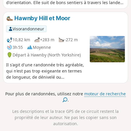
d'orientation. Elle suit de bons sentiers à travers les landes,
avec des paysages variés, de superbes vues depuis le
sommet de Hawnby Hill et un charmant pub de campagne
Hawnby Hill et Moor
en cours de route. Remarque : il s'agit d'une variante
légèrement plus courte et plus facile de Hawnby Hill and
Visorandonneur
Moor.
10,82 km
+283 m
-272 m
3h 55
Moyenne
Départ à Hawnby (North Yorkshire)
Il s'agit d'une randonnée très agréable,
qui n'est pas trop exigeante en termes
de longueur, de dénivelé ou
d'orientation. Elle suit de bons sentiers
à travers les landes, des chemins
Pour plus de randonnées, utilisez notre
moteur de recherche
agricoles tranquilles et comporte une
.
section à travers la lande sur un sentier
étroit à travers la bruyère. Paysages
Les descriptions et la trace GPS de ce circuit restent la
variés, superbes vues depuis le sommet
propriété de leur auteur. Ne pas les copier sans son
de Hawnby Hill et charmant pub de
autorisation.
campagne en cours de route. Remarque