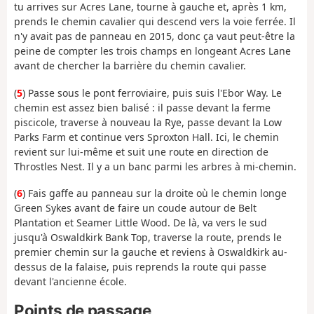
tu arrives sur Acres Lane, tourne à gauche et, après 1 km,
prends le chemin cavalier qui descend vers la voie ferrée. Il
n'y avait pas de panneau en 2015, donc ça vaut peut-être la
peine de compter les trois champs en longeant Acres Lane
avant de chercher la barrière du chemin cavalier.
(
5
) Passe sous le pont ferroviaire, puis suis l'Ebor Way. Le
chemin est assez bien balisé : il passe devant la ferme
piscicole, traverse à nouveau la Rye, passe devant la Low
Parks Farm et continue vers Sproxton Hall. Ici, le chemin
revient sur lui-même et suit une route en direction de
Throstles Nest. Il y a un banc parmi les arbres à mi-chemin.
(
6
) Fais gaffe au panneau sur la droite où le chemin longe
Green Sykes avant de faire un coude autour de Belt
Plantation et Seamer Little Wood. De là, va vers le sud
jusqu'à Oswaldkirk Bank Top, traverse la route, prends le
premier chemin sur la gauche et reviens à Oswaldkirk au-
dessus de la falaise, puis reprends la route qui passe
devant l'ancienne école.
Points de passage