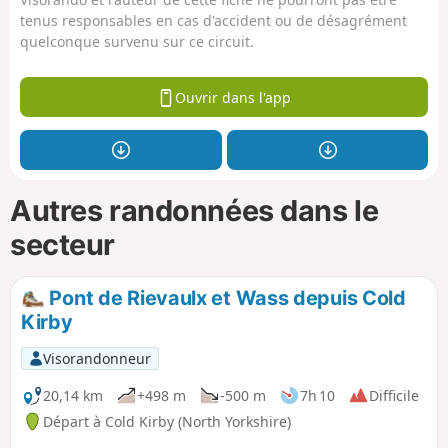
tenus responsables en cas d'accident ou de désagrément
quelconque survenu sur ce circuit.
Ouvrir dans l'app
Autres randonnées dans le
secteur
Pont de Rievaulx et Wass depuis Cold
Kirby
Visorandonneur
20,14 km
+498 m
-500 m
7h 10
Difficile
Départ à Cold Kirby (North Yorkshire)