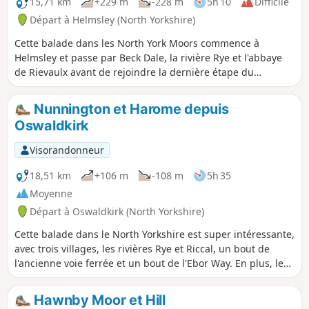
de magasins à Helmsley.
15,71 km
+229 m
-228 m
5h 10
Difficile
Départ à Helmsley (North Yorkshire)
Cette balade dans les North York Moors commence à
Helmsley et passe par Beck Dale, la rivière Rye et l'abbaye
de Rievaulx avant de rejoindre la dernière étape du
Cleveland Way, du pont de Rievaulx à Helmsley.
Nunnington et Harome depuis
Oswaldkirk
Visorandonneur
18,51 km
+106 m
-108 m
5h 35
Moyenne
Départ à Oswaldkirk (North Yorkshire)
Cette balade dans le North Yorkshire est super intéressante,
avec trois villages, les rivières Rye et Riccal, un bout de
l'ancienne voie ferrée et un bout de l'Ebor Way. En plus, le
départ se fait depuis un super pub.
Hawnby Moor et Hill