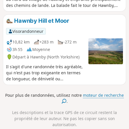
des chemins de lande. La balade fait le tour de Hawnby,
Bilsdale West et Wetherhouse Moors et offre des vues sur le
haut Ryedale, Bilsdale et Ladhill Gill.
Hawnby Hill et Moor
Visorandonneur
10,82 km
+283 m
-272 m
3h 55
Moyenne
Départ à Hawnby (North Yorkshire)
Il s'agit d'une randonnée très agréable,
qui n'est pas trop exigeante en termes
de longueur, de dénivelé ou
d'orientation. Elle suit de bons sentiers
à travers les landes, des chemins
Pour plus de randonnées, utilisez notre
moteur de recherche
agricoles tranquilles et comporte une
.
section à travers la lande sur un sentier
étroit à travers la bruyère. Paysages
Les descriptions et la trace GPS de ce circuit restent la
variés, superbes vues depuis le sommet
propriété de leur auteur. Ne pas les copier sans son
de Hawnby Hill et charmant pub de
autorisation.
campagne en cours de route. Remarque