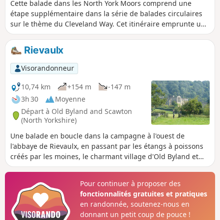
Cette balade dans les North York Moors comprend une
étape supplémentaire dans la série de balades circulaires
sur le thème du Cleveland Way. Cet itinéraire emprunte un
court tronçon du Cleveland Way entre Cold Kirby et Rievaulx
Bridge et offre un excellent aperçu des paysages de cette
Rievaulx
région.
Visorandonneur
10,74 km
+154 m
-147 m
3h 30
Moyenne
Départ à Old Byland and Scawton
(North Yorkshire)
Une balade en boucle dans la campagne à l'ouest de
l'abbaye de Rievaulx, en passant par les étangs à poissons
créés par les moines, le charmant village d'Old Byland et
son église ancienne, puis Caydale Mill et la vallée qui
rejoint la rivière Rye et offre une vue imprenable sur
Pour continuer à proposer des
l'abbaye de Rievaulx.
fonctionnalités gratuites et pratiques
en randonnée, soutenez-nous en
donnant un petit coup de pouce !