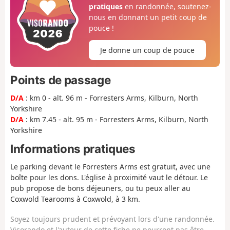
pratiques
en randonnée, soutenez-
nous en donnant un petit coup de
pouce !
Je donne un coup de pouce
Points de passage
D/A
: km 0 - alt. 96 m - Forresters Arms, Kilburn, North
Yorkshire
D/A
: km 7.45 - alt. 95 m - Forresters Arms, Kilburn, North
Yorkshire
Informations pratiques
Le parking devant le Forresters Arms est gratuit, avec une
boîte pour les dons. L'église à proximité vaut le détour. Le
pub propose de bons déjeuners, ou tu peux aller au
Coxwold Tearooms à Coxwold, à 3 km.
Soyez toujours prudent et prévoyant lors d'une randonnée.
Visorando et l'auteur de cette fiche ne pourront pas être