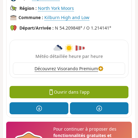
Région :
North York Moors
Commune :
Kilburn High and Low
Départ/Arrivée :
N 54.209848° / O 1.214141°
Météo détaillée heure par heure
Découvrez Visorando Premium
Ouvrir dans l'app
Pour continuer à proposer des
fonctionnalités gratuites et