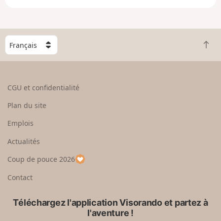
e
e
n
g
C
r
R
h
a
e
o
n
t
i
d
o
s
CGU et confidentialité
u
i
r
s
Plan du site
e
s
n
e
Emplois
h
z
Actualités
a
u
u
n
Coup de pouce 2026
t
p
a
Contact
y
s
Téléchargez l'application Visorando et partez à
l'aventure !