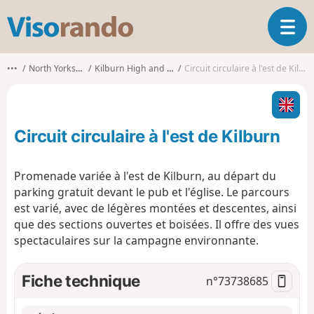
V
O
i
u
s
v
o
•••
North Yorkshire
Kilburn High and Low
Circuit circulaire à l'est de Kilburn
r
r
i
a
r
n
l
d
Circuit circulaire à l'est de Kilburn
a
o
n
a
Promenade variée à l'est de Kilburn, au départ du
v
parking gratuit devant le pub et l'église. Le parcours
i
est varié, avec de légères montées et descentes, ainsi
g
que des sections ouvertes et boisées. Il offre des vues
a
t
spectaculaires sur la campagne environnante.
i
o
Fiche technique
n°
73738685
n