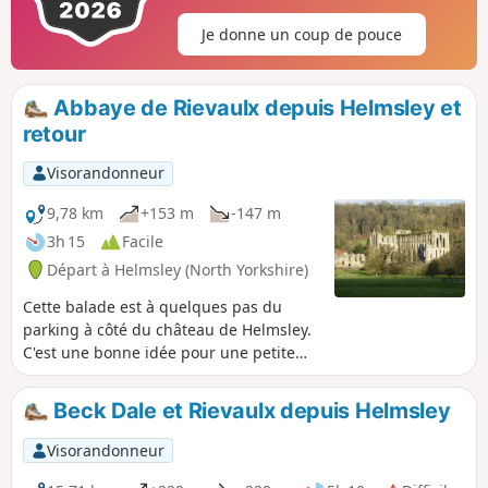
Je donne un coup de pouce
Abbaye de Rievaulx depuis Helmsley et
retour
Visorandonneur
9,78 km
+153 m
-147 m
3h 15
Facile
Départ à Helmsley (North Yorkshire)
Cette balade est à quelques pas du
parking à côté du château de Helmsley.
C'est une bonne idée pour une petite
journée d'hiver ou une journée plus
longue si tu veux explorer les ruines du
Beck Dale et Rievaulx depuis Helmsley
château, puis marcher jusqu'à l'abbaye
de Rievaulx et la visiter aussi. Il y a un
Visorandonneur
bon café à l'abbaye de Rievaulx et plein