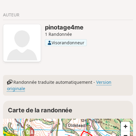
: une variante légèrement plus courte,
appelée Hawnby Moor and Hill, part
AUTEUR
également du même endroit.
pinotage4me
1 Randonnée
Visorandonneur
Randonnée traduite automatiquement -
Version
originale
Carte de la randonnée