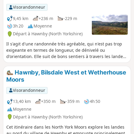
Visorandonneur
9,45 km
+236 m
-229 m
3h 20
Moyenne
Départ à Hawnby (North Yorkshire)
Il s'agit d'une randonnée très agréable, qui n'est pas trop
exigeante en termes de longueur, de dénivelé ou
d'orientation. Elle suit de bons sentiers à travers les landes,
avec des paysages variés, de superbes vues depuis le
sommet de Hawnby Hill et un charmant pub de campagne
Hawnby, Bilsdale West et Wetherhouse
en cours de route. Remarque : il s'agit d'une variante
Moors
légèrement plus courte et plus facile de Hawnby Hill and
Moor.
Visorandonneur
13,40 km
+350 m
-359 m
4h 50
Moyenne
Départ à Hawnby (North Yorkshire)
Cet itinéraire dans les North York Moors explore les landes
au nord du village de Hawnby et emprunte principalement