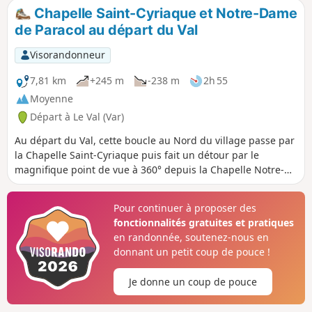
Chapelle Saint-Cyriaque et Notre-Dame
de Paracol au départ du Val
Visorandonneur
7,81 km
+245 m
-238 m
2h 55
Moyenne
Départ à Le Val (Var)
Au départ du Val, cette boucle au Nord du village passe par
la Chapelle Saint-Cyriaque puis fait un détour par le
magnifique point de vue à 360° depuis la Chapelle Notre-
Dame de Paracol. Le retour s'effectue par le vallon des
Flammes puis les vignes.
Pour continuer à proposer des
fonctionnalités gratuites et pratiques
en randonnée, soutenez-nous en
donnant un petit coup de pouce !
Je donne un coup de pouce