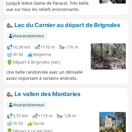
jusqu’à Notre-Dame de Paracol. Très belle
vue sur tous les reliefs environnants.
Lac du Carnier au départ de Brignoles
Visorandonneur
10,36 km
+176 m
-176 m
3h 30
Moyenne
Départ à Brignoles (Var)
Une belle randonnée avec un dénivelé
assez important à certains endroits.
Le vallon des Mardaries
Visorandonneur
5,55 km
+119 m
-128 m
1h 55
Facile
Départ à Le Val (Var)