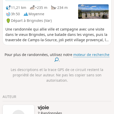
11,21 km
+235 m
-234 m
3h 50
Moyenne
Départ à Brignoles (Var)
Une randonnée qui allie ville et campagne avec une visite
dans le vieux Brignoles, une balade dans les vignes, puis la
traversée de Camps-la-Source, joli petit village provençal, la
montée vers la Chapelle Saint-Sébastien et surtout le joli
point de vue à partir du Rocher du Gueit.
Pour plus de randonnées, utilisez notre
moteur de recherche
.
Les descriptions et la trace GPS de ce circuit restent la
propriété de leur auteur. Ne pas les copier sans son
autorisation.
AUTEUR
vjoie
2 Randonnées