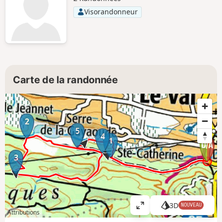
Visorandonneur
Carte de la randonnée
2
5
4
1
3
3D
NOUVEAU
A
Attributions
ff