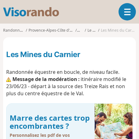
V
O
i
u
s
v
o
Randonnées
Provence-Alpes-Côte d'Azur
Var
Le Val
Les Mines du Carnier
r
r
i
a
r
n
Les Mines du Carnier
l
d
a
o
n
Randonnée équestre en boucle, de niveau facile.
a
Message de la modération :
itinéraire modifié le
v
23/06/23 - départ à la source des Treize Rais et non
i
g
plus du centre équestre de le Val.
a
t
i
Marre des cartes trop
o
encombrantes ?
n
Personnalisez les pdf de vos