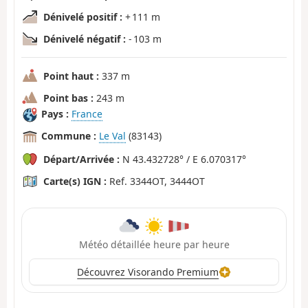
Dénivelé positif :
+ 111 m
Dénivelé négatif :
- 103 m
Point haut :
337 m
Point bas :
243 m
Pays :
France
Commune :
Le Val
(83143)
Départ/Arrivée :
N 43.432728° / E 6.070317°
Carte(s) IGN :
Ref. 3344OT, 3444OT
Météo détaillée heure par heure
Découvrez Visorando Premium