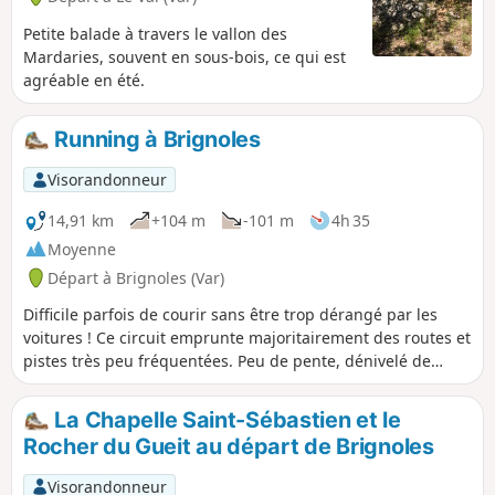
Petite balade à travers le vallon des
Mardaries, souvent en sous-bois, ce qui est
agréable en été.
Running à Brignoles
Visorandonneur
14,91 km
+104 m
-101 m
4h 35
Moyenne
Départ à Brignoles (Var)
Difficile parfois de courir sans être trop dérangé par les
voitures ! Ce circuit emprunte majoritairement des routes et
pistes très peu fréquentées. Peu de pente, dénivelé de
l'ordre de 100m. Seul inconvénient : une partie du tracé
longe l'autoroute A8 et le bruit est très présent. On apprécie
La Chapelle Saint-Sébastien et le
d'autant mieux le calme une fois revenu dans la plaine.
Rocher du Gueit au départ de Brignoles
Visorandonneur