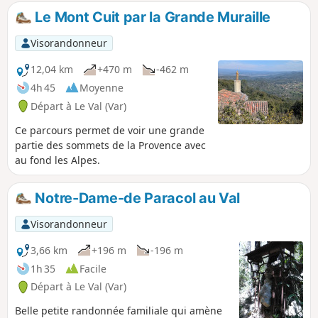
Le Mont Cuit par la Grande Muraille
Visorandonneur
12,04 km
+470 m
-462 m
4h 45
Moyenne
Départ à Le Val (Var)
Ce parcours permet de voir une grande
partie des sommets de la Provence avec
au fond les Alpes.
Notre-Dame-de Paracol au Val
Visorandonneur
3,66 km
+196 m
-196 m
1h 35
Facile
Départ à Le Val (Var)
Belle petite randonnée familiale qui amène