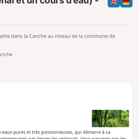
al et un cours d'eau) -
e
c
m
h
o
a
i
m
p
e jette dans la Canche au niveau de la commune de
anche
e
 eaux pures et très poissonneuses, qui démarre à La
s commencerez par longer les remparts. Vous passerez par les