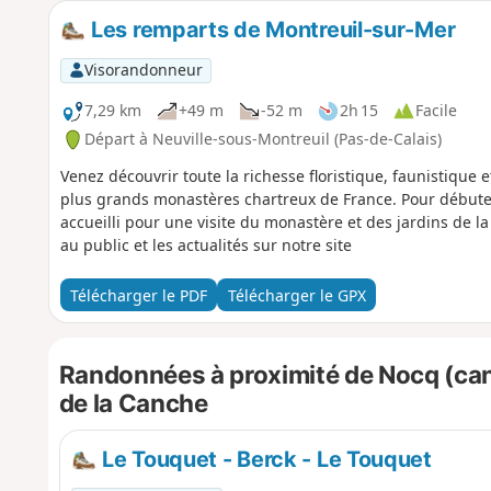
Les remparts de Montreuil-sur-Mer
Visorandonneur
7,29 km
+49 m
-52 m
2h 15
Facile
Départ à Neuville-sous-Montreuil (Pas-de-Calais)
Venez découvrir toute la richesse floristique, faunistique 
plus grands monastères chartreux de France. Pour débute
accueilli pour une visite du monastère et des jardins de l
au public et les actualités sur notre site
Télécharger le PDF
Télécharger le GPX
Randonnées à proximité de Nocq (cana
de la Canche
Le Touquet - Berck - Le Touquet