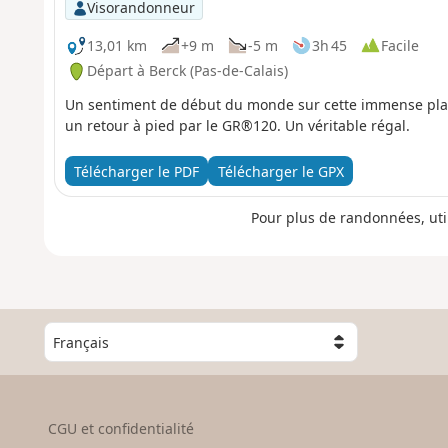
Visorandonneur
13,01 km
+9 m
-5 m
3h 45
Facile
Départ à Berck (Pas-de-Calais)
Un sentiment de début du monde sur cette immense plage
un retour à pied par le GR®120. Un véritable régal.
Télécharger le PDF
Télécharger le GPX
Pour plus de randonnées, uti
C
h
o
i
s
CGU et confidentialité
i