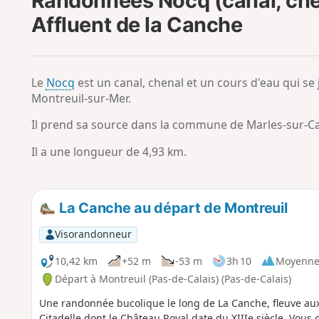
Randonnées Nocq (canal, chen
Affluent de la Canche
Le
Nocq
est un canal, chenal et un cours d'eau qui s
Montreuil-sur-Mer.
Il prend sa source dans la commune de Marles-sur-C
Il a une longueur de 4,93 km.
La Canche au départ de Montreuil
Visorandonneur
10,42 km
+52 m
-53 m
3h 10
Moyenn
Départ à Montreuil (Pas-de-Calais) (Pas-de-Calais)
Une randonnée bucolique le long de La Canche, fleuve aux
Citadelle dont le Château Royal date du XIIIe siècle. Vou