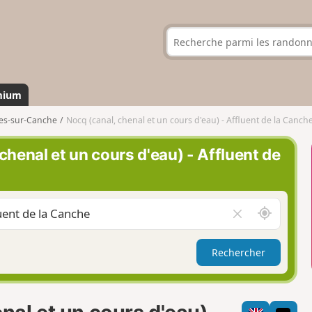
mium
es-sur-Canche
Nocq (canal, chenal et un cours d'eau) - Affluent de la Canch
henal et un cours d'eau) - Affluent de
A
V
u
i
t
d
Rechercher
o
e
u
r
r
l
d
e