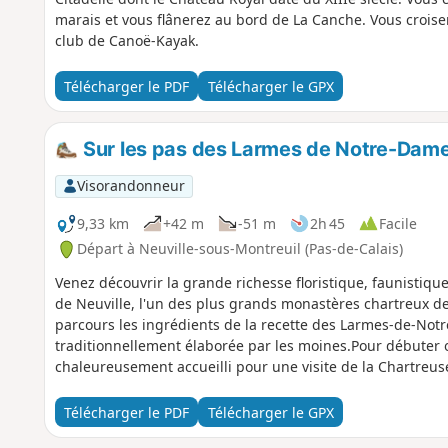
marais et vous flânerez au bord de La Canche. Vous croise
club de Canoë-Kayak.
Télécharger le PDF
Télécharger le GPX
Sur les pas des Larmes de Notre-Dam
Visorandonneur
9,33 km
+42 m
-51 m
2h 45
Facile
Départ à Neuville-sous-Montreuil (Pas-de-Calais)
Venez découvrir la grande richesse floristique, faunistique
de Neuville, l'un des plus grands monastères chartreux de
parcours les ingrédients de la recette des Larmes-de-Not
traditionnellement élaborée par les moines.Pour débuter 
chaleureusement accueilli pour une visite de la Chartreus
d'ouverture au public et les actualités sur le site de la Cha
Télécharger le PDF
Télécharger le GPX