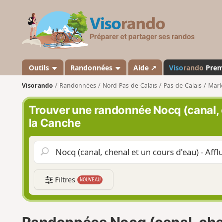
V
i
s
o
r
a
Outils
Randonnées
Aide ↗
Viso
rando
Pre
n
Visorando
Randonnées
Nord-Pas-de-Calais
Pas-de-Calais
Marl
d
o
Trouver une randonnée Nocq (canal, c
la Canche
Filtres
NOUVEAU