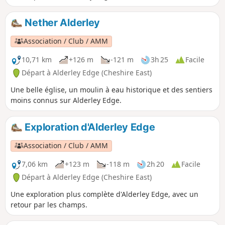
Nether Alderley
Association / Club / AMM
10,71 km
+126 m
-121 m
3h 25
Facile
Départ à Alderley Edge (Cheshire East)
Une belle église, un moulin à eau historique et des sentiers
moins connus sur Alderley Edge.
Exploration d'Alderley Edge
Association / Club / AMM
7,06 km
+123 m
-118 m
2h 20
Facile
Départ à Alderley Edge (Cheshire East)
Une exploration plus complète d'Alderley Edge, avec un
retour par les champs.