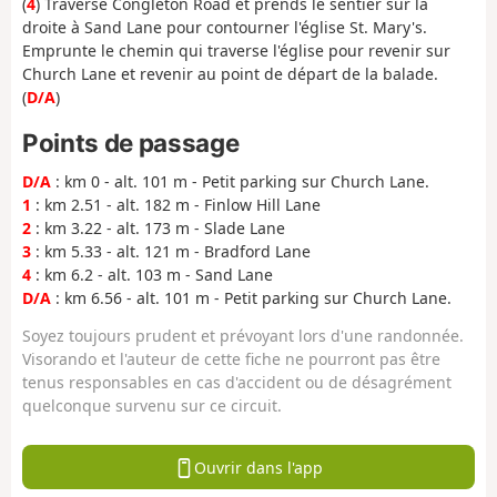
(
4
) Traverse Congleton Road et prends le sentier sur la
droite à Sand Lane pour contourner l'église St. Mary's.
Emprunte le chemin qui traverse l'église pour revenir sur
Church Lane et revenir au point de départ de la balade.
(
D/A
)
Points de passage
D/A
: km 0 - alt. 101 m - Petit parking sur Church Lane.
1
: km 2.51 - alt. 182 m - Finlow Hill Lane
2
: km 3.22 - alt. 173 m - Slade Lane
3
: km 5.33 - alt. 121 m - Bradford Lane
4
: km 6.2 - alt. 103 m - Sand Lane
D/A
: km 6.56 - alt. 101 m - Petit parking sur Church Lane.
Soyez toujours prudent et prévoyant lors d'une randonnée.
Visorando et l'auteur de cette fiche ne pourront pas être
tenus responsables en cas d'accident ou de désagrément
quelconque survenu sur ce circuit.
Ouvrir dans l'app