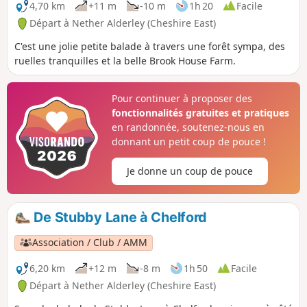
4,70 km
+11 m
-10 m
1h 20
Facile
Départ à Nether Alderley (Cheshire East)
C'est une jolie petite balade à travers une forêt sympa, des
ruelles tranquilles et la belle Brook House Farm.
Pour continuer à proposer des
fonctionnalités gratuites et pratiques
en randonnée, soutenez-nous en
donnant un petit coup de pouce !
Je donne un coup de pouce
De Stubby Lane à Chelford
Association / Club / AMM
6,20 km
+12 m
-8 m
1h 50
Facile
Départ à Nether Alderley (Cheshire East)