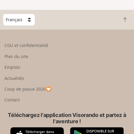
n
g
C
r
R
h
a
e
o
n
t
i
d
o
s
CGU et confidentialité
u
i
r
s
Plan du site
e
s
n
e
Emplois
h
z
Actualités
a
u
u
n
Coup de pouce 2026
t
p
a
Contact
y
s
Téléchargez l'application Visorando et partez à
l'aventure !
A
G