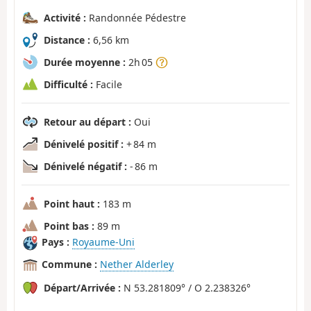
Activité :
Randonnée Pédestre
Distance :
6,56 km
Durée moyenne :
2h 05
Difficulté :
Facile
Retour au départ :
Oui
Dénivelé positif :
+ 84 m
Dénivelé négatif :
- 86 m
Point haut :
183 m
Point bas :
89 m
Pays :
Royaume-Uni
Commune :
Nether Alderley
Départ/Arrivée :
N 53.281809° / O 2.238326°