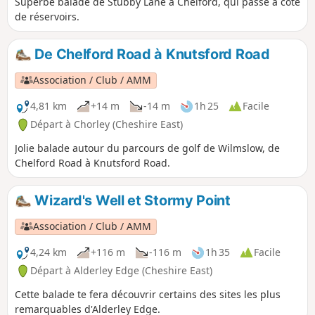
Superbe balade de Stubby Lane à Chelford, qui passe à côté
de réservoirs.
De Chelford Road à Knutsford Road
Association / Club / AMM
4,81 km
+14 m
-14 m
1h 25
Facile
Départ à Chorley (Cheshire East)
Jolie balade autour du parcours de golf de Wilmslow, de
Chelford Road à Knutsford Road.
Wizard's Well et Stormy Point
Association / Club / AMM
4,24 km
+116 m
-116 m
1h 35
Facile
Départ à Alderley Edge (Cheshire East)
Cette balade te fera découvrir certains des sites les plus
remarquables d'Alderley Edge.