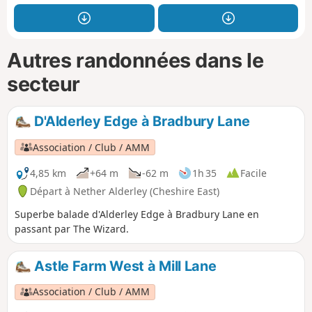
Autres randonnées dans le
secteur
D'Alderley Edge à Bradbury Lane
Association / Club / AMM
4,85 km
+64 m
-62 m
1h 35
Facile
Départ à Nether Alderley (Cheshire East)
Superbe balade d'Alderley Edge à Bradbury Lane en
passant par The Wizard.
Astle Farm West à Mill Lane
Association / Club / AMM