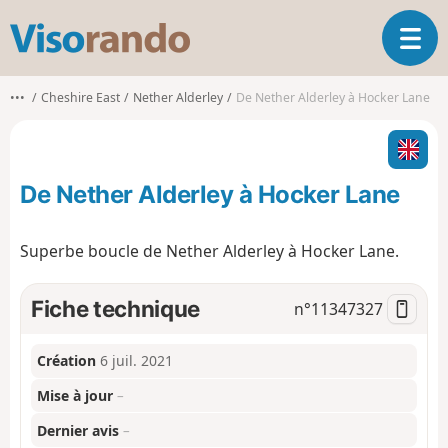
V
O
i
u
s
v
o
•••
Cheshire East
Nether Alderley
De Nether Alderley à Hocker Lane
r
r
i
a
r
n
l
d
De Nether Alderley à Hocker Lane
a
o
n
a
Superbe boucle de Nether Alderley à Hocker Lane.
v
i
g
Fiche technique
n°
11347327
a
t
Création
6 juil. 2021
i
o
Mise à jour
–
n
Dernier avis
–