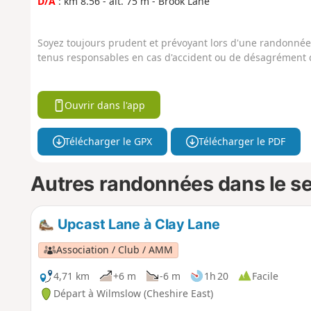
D/A
: km 8.56 - alt. 75 m - Brook Lane
Soyez toujours prudent et prévoyant lors d'une randonnée. 
tenus responsables en cas d'accident ou de désagrément q
Ouvrir dans l'app
Télécharger le GPX
Télécharger le PDF
Autres randonnées dans le s
Upcast Lane à Clay Lane
Association / Club / AMM
4,71 km
+6 m
-6 m
1h 20
Facile
Départ à Wilmslow (Cheshire East)