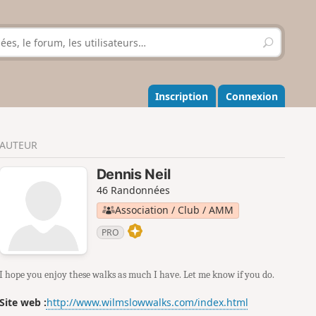
R
e
c
h
e
Inscription
Connexion
r
c
h
AUTEUR
e
r
Dennis Neil
46 Randonnées
Association / Club / AMM
PRO
I hope you enjoy these walks as much I have. Let me know if you do.
Site web :
http://www.wilmslowwalks.com/index.html