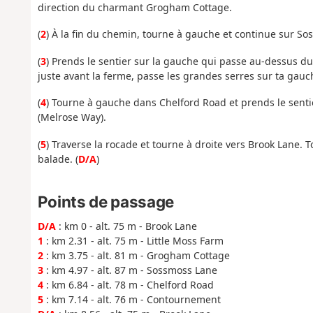
direction du charmant Grogham Cottage.
(
2
) À la fin du chemin, tourne à gauche et continue sur S
(
3
) Prends le sentier sur la gauche qui passe au-dessus du 
juste avant la ferme, passe les grandes serres sur ta gauche
(
4
) Tourne à gauche dans Chelford Road et prends le sentie
(Melrose Way).
(
5
) Traverse la rocade et tourne à droite vers Brook Lane.
balade. (
D/A
)
Points de passage
D/A
: km 0 - alt. 75 m - Brook Lane
1
: km 2.31 - alt. 75 m - Little Moss Farm
2
: km 3.75 - alt. 81 m - Grogham Cottage
3
: km 4.97 - alt. 87 m - Sossmoss Lane
4
: km 6.84 - alt. 78 m - Chelford Road
5
: km 7.14 - alt. 76 m - Contournement