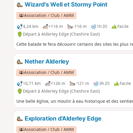
Wizard's Well et Stormy Point
Association / Club / AMM
4,24 km
+116 m
-116 m
1h 35
Facile
Départ à Alderley Edge (Cheshire East)
Cette balade te fera découvrir certains des sites les plus
Nether Alderley
Association / Club / AMM
10,71 km
+126 m
-121 m
3h 25
Facile
Départ à Alderley Edge (Cheshire East)
Une belle église, un moulin à eau historique et des senti
Exploration d'Alderley Edge
Association / Club / AMM