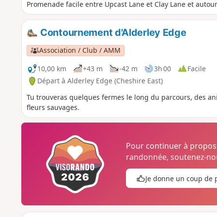
Promenade facile entre Upcast Lane et Clay Lane et autour
Contournement d'Alderley Edge
Association / Club / AMM
10,00 km
+43 m
-42 m
3h 00
Facile
Départ à Alderley Edge (Cheshire East)
Tu trouveras quelques fermes le long du parcours, des a
fleurs sauvages.
Pour continuer à propo
randonnée, soutenez-nou
Je donne un coup de 