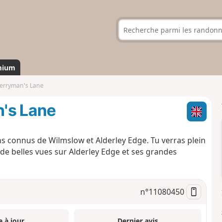
mium
erryman's Lane
's Lane
s connus de Wilmslow et Alderley Edge. Tu verras plein
 de belles vues sur Alderley Edge et ses grandes
n°
11080450
e à jour
Dernier avis