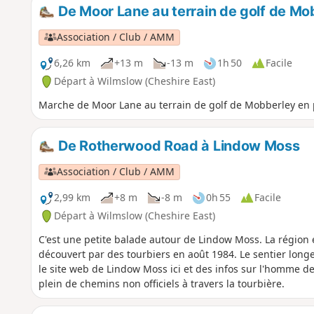
De Moor Lane au terrain de golf de Mo
Association / Club / AMM
6,26 km
+13 m
-13 m
1h 50
Facile
Départ à Wilmslow (Cheshire East)
Marche de Moor Lane au terrain de golf de Mobberley en p
De Rotherwood Road à Lindow Moss
Association / Club / AMM
2,99 km
+8 m
-8 m
0h 55
Facile
Départ à Wilmslow (Cheshire East)
C'est une petite balade autour de Lindow Moss. La régio
découvert par des tourbiers en août 1984. Le sentier longe
le site web de Lindow Moss ici et des infos sur l'homme de Li
plein de chemins non officiels à travers la tourbière.