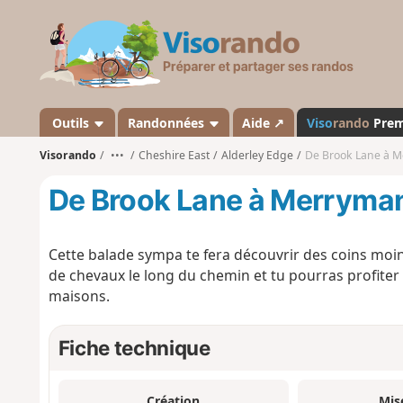
V
i
s
o
r
a
Outils
Randonnées
Aide ↗
Viso
rando
Pre
n
Visorando
•••
Cheshire East
Alderley Edge
De Brook Lane à M
d
o
De Brook Lane à Merryman
Cette balade sympa te fera découvrir des coins moin
de chevaux le long du chemin et tu pourras profiter
maisons.
Fiche technique
Création
Mis