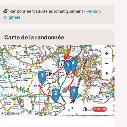
Randonnée traduite automatiquement -
Version
originale
Carte de la randonnée
4
5
1
3
2
3D
NOUVEAU
A
Attributions
ff
i