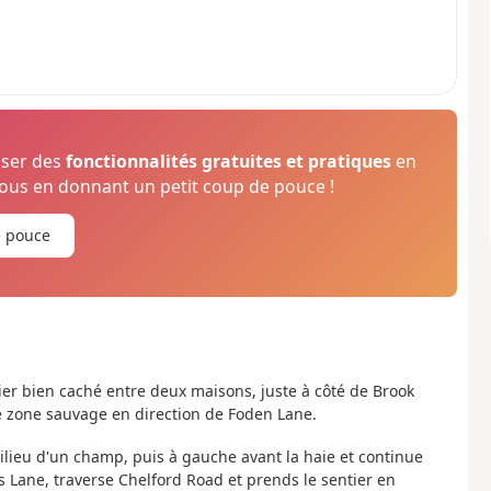
oser des
fonctionnalités gratuites et pratiques
en
us en donnant un petit coup de pouce !
e pouce
tier bien caché entre deux maisons, juste à côté de Brook
e zone sauvage en direction de Foden Lane.
milieu d'un champ, puis à gauche avant la haie et continue
Lane, traverse Chelford Road et prends le sentier en