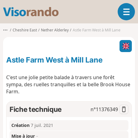
V
O
i
u
s
v
o
•••
Cheshire East
Nether Alderley
Astle Farm West à Mill Lane
r
r
i
a
r
n
l
d
Astle Farm West à Mill Lane
a
o
n
a
C'est une jolie petite balade à travers une forêt
v
sympa, des ruelles tranquilles et la belle Brook House
i
Farm.
g
a
t
Fiche technique
n°
11376349
i
o
n
Création
7 juil. 2021
Mise à jour
–