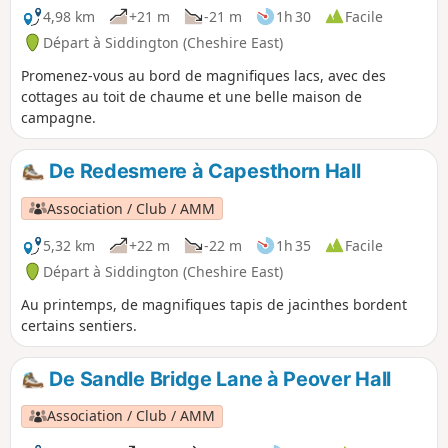
4,98 km
+21 m
-21 m
1h 30
Facile
Départ à Siddington (Cheshire East)
Promenez-vous au bord de magnifiques lacs, avec des
cottages au toit de chaume et une belle maison de
campagne.
De Redesmere à Capesthorn Hall
Association / Club / AMM
5,32 km
+22 m
-22 m
1h 35
Facile
Départ à Siddington (Cheshire East)
Au printemps, de magnifiques tapis de jacinthes bordent
certains sentiers.
De Sandle Bridge Lane à Peover Hall
Association / Club / AMM