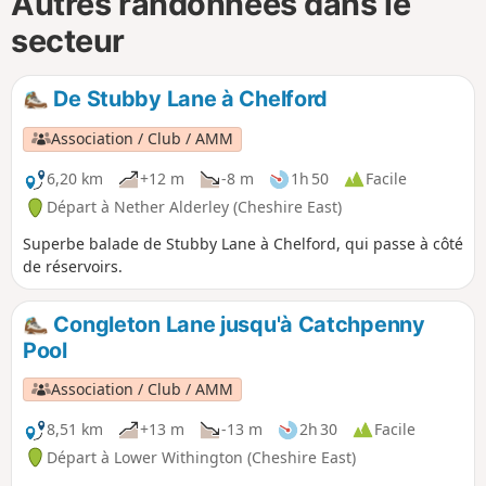
Autres randonnées dans le
secteur
De Stubby Lane à Chelford
Association / Club / AMM
6,20 km
+12 m
-8 m
1h 50
Facile
Départ à Nether Alderley (Cheshire East)
Superbe balade de Stubby Lane à Chelford, qui passe à côté
de réservoirs.
Congleton Lane jusqu'à Catchpenny
Pool
Association / Club / AMM
8,51 km
+13 m
-13 m
2h 30
Facile
Départ à Lower Withington (Cheshire East)