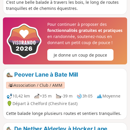
C'est une belle balade à travers les bois, le long de routes
tranquilles et de chemins équestres.
Pour continuer à proposer des
fonctionnalités gratuites et pratiques
en randonnée, soutenez-nous en
donnant un petit coup de pouce !
Je donne un coup de pouce
Peover Lane à Bate Mill
Association / Club / AMM
10,42 km
+35 m
-39 m
3h 05
Moyenne
Départ à Chelford (Cheshire East)
Cette balade longe plusieurs routes et sentiers tranquilles.
De Nether Alderley à Hocker Lane