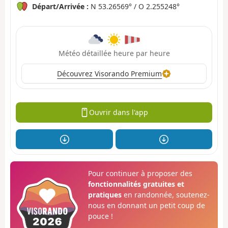
Départ/Arrivée :
N 53.26569° / O 2.255248°
Météo détaillée heure par heure
Découvrez Visorando Premium
Ouvrir dans l'app
Pour continuer à proposer des
fonctionnalités gratuites et
pratiques
en randonnée, soutenez-
nous en donnant un petit coup de
pouce !