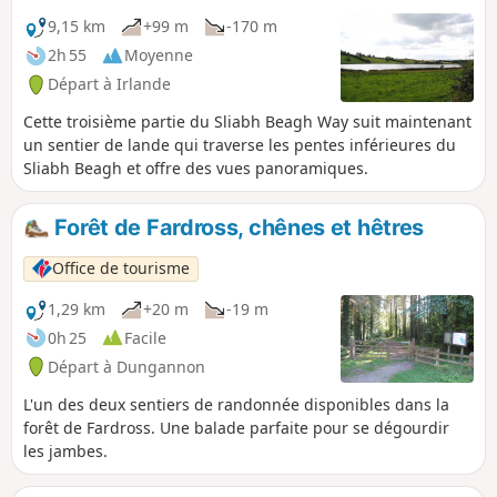
9,15 km
+99 m
-170 m
2h 55
Moyenne
Départ à Irlande
Cette troisième partie du Sliabh Beagh Way suit maintenant
un sentier de lande qui traverse les pentes inférieures du
Sliabh Beagh et offre des vues panoramiques.
Forêt de Fardross, chênes et hêtres
Office de tourisme
1,29 km
+20 m
-19 m
0h 25
Facile
Départ à Dungannon
L'un des deux sentiers de randonnée disponibles dans la
forêt de Fardross. Une balade parfaite pour se dégourdir
les jambes.