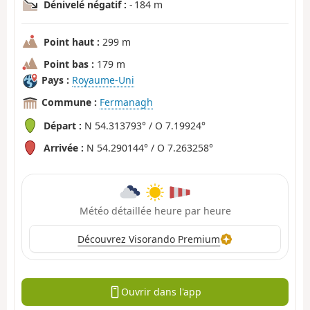
Dénivelé négatif :
- 184 m
Point haut :
299 m
Point bas :
179 m
Pays :
Royaume-Uni
Commune :
Fermanagh
Départ :
N 54.313793° / O 7.19924°
Arrivée :
N 54.290144° / O 7.263258°
Météo détaillée heure par heure
Découvrez Visorando Premium
Ouvrir dans l'app