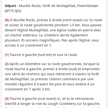
Départ :
Muckle Rocks, forêt de Mullaghfad, Fivemiletown
(BT75 0JH)
(
D
) À Muckle Rocks, prenez à droite (nord-ouest) sur la route
et suivez la route goudronnée pendant 1,5 km. Vous passez
devant l'église Mullaghfad, une église isolée en pierre avec
un clocher extérieur. Le cimetière abrite également
plusieurs ifs anciens magnifiques. Peu après l'église, vous
arrivez à un croisement en T.
(
1
) Tourne à gauche (sud-est) et suis la route.
(
2
) Après un kilomètre sur la route goudronnée, lorsque la
route tourne à gauche, prenez à droite (sud) et empruntez
une série de chemins qui vous mèneront à travers la forêt
de Mullaghfad. Le premier chemin commence par une
montée régulière à travers les pins et vous amène à un
croisement en T après 3 km.
(
3
) Tourne à gauche (sud-ouest) ici, et tu te retrouveras
bientôt à longer la rive du Lough Cushkeery sur ta gauche.