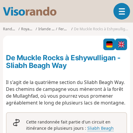
V
O
i
u
s
v
o
Randonnées
Royaume-Uni
Irlande du Nord
Fermanagh
De Muckle Rocks à Eshywulligan - Sliabh Beagh Way
r
r
i
a
r
n
l
d
De Muckle Rocks à Eshywulligan -
a
o
n
Sliabh Beagh Way
a
v
Il s'agit de la quatrième section du Sliabh Beagh Way.
i
Des chemins de campagne vous mèneront à la forêt
g
a
de Mullaghfad, où vous pourrez vous promener
t
agréablement le long de plusieurs lacs de montagne.
i
o
n
Cette randonnée fait partie d'un circuit en
itinérance de plusieurs jours :
Sliabh Beagh