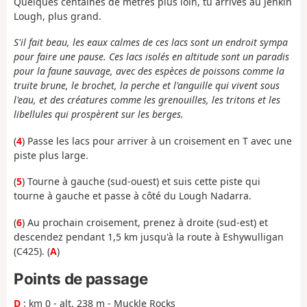
Quelques centaines de mètres plus loin, tu arrives au Jenkin
Lough, plus grand.
S'il fait beau, les eaux calmes de ces lacs sont un endroit sympa
pour faire une pause. Ces lacs isolés en altitude sont un paradis
pour la faune sauvage, avec des espèces de poissons comme la
truite brune, le brochet, la perche et l'anguille qui vivent sous
l'eau, et des créatures comme les grenouilles, les tritons et les
libellules qui prospèrent sur les berges.
(
4
) Passe les lacs pour arriver à un croisement en T avec une
piste plus large.
(
5
) Tourne à gauche (sud-ouest) et suis cette piste qui
tourne à gauche et passe à côté du Lough Nadarra.
(
6
) Au prochain croisement, prenez à droite (sud-est) et
descendez pendant 1,5 km jusqu'à la route à Eshywulligan
(C425). (
A
)
Points de passage
D
: km 0 - alt. 238 m - Muckle Rocks