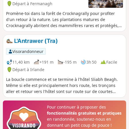
Départ à Fermanagh
Promène-toi dans la forêt de Crocknagrally pour profiter
d'un retour à la nature. Les plantations matures de
Crocknagrally abritent des mammifères rares et protégés,
notamment l'écureuil roux et la martre des pins, un animal
timide et insaisissable. Parmi les oiseaux qui apprécient les
L'Antrawer (Tra)
plantations de conifères matures, on trouve le roitelet
huppé (le plus petit oiseau d'Irlande) et le bec-croisé des
Visorandonneur
sapins.
11,40 km
+191 m
-195 m
3h 50
Facile
Départ à Irlande
La boucle commence et se termine à l'hôtel Sliabh Beagh.
Même si elle est principalement hors route, les tronçons
aller et retour vers l'hôtel sont sur route sur de courtes
distances et il faut être super prudent là où il n'y a pas de
sentier.
Pour continuer à proposer des
fonctionnalités gratuites et pratiques
en randonnée, soutenez-nous en
donnant un petit coup de pouce !