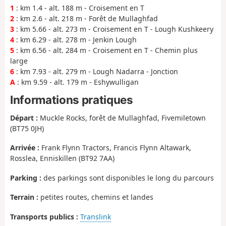
1
: km 1.4 - alt. 188 m - Croisement en T
2
: km 2.6 - alt. 218 m - Forêt de Mullaghfad
3
: km 5.66 - alt. 273 m - Croisement en T - Lough Kushkeery
4
: km 6.29 - alt. 278 m - Jenkin Lough
5
: km 6.56 - alt. 284 m - Croisement en T - Chemin plus
large
6
: km 7.93 - alt. 279 m - Lough Nadarra - Jonction
A
: km 9.59 - alt. 179 m - Eshywulligan
Informations pratiques
Départ :
Muckle Rocks, forêt de Mullaghfad, Fivemiletown
(BT75 0JH)
Arrivée :
Frank Flynn Tractors, Francis Flynn Altawark,
Rosslea, Enniskillen (BT92 7AA)
Parking :
des parkings sont disponibles le long du parcours
Terrain :
petites routes, chemins et landes
Transports publics :
Translink