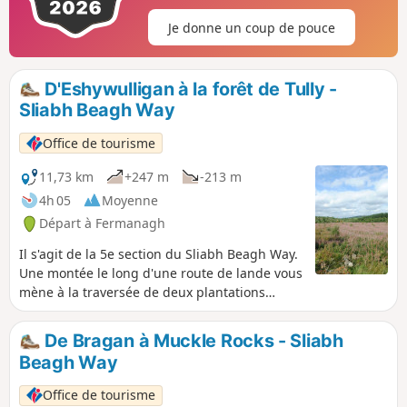
Je donne un coup de pouce
D'Eshywulligan à la forêt de Tully -
Sliabh Beagh Way
Office de tourisme
11,73 km
+247 m
-213 m
4h 05
Moyenne
Départ à Fermanagh
Il s'agit de la 5e section du Sliabh Beagh Way.
Une montée le long d'une route de lande vous
mène à la traversée de deux plantations
forestières.
De Bragan à Muckle Rocks - Sliabh
Beagh Way
Office de tourisme