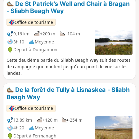
De St Patrick's Well and Chair à Bragan
- Sliabh Beagh Way
Office de tourisme
9,16 km
+200 m
-104 m
3h 10
Moyenne
Départ à Dungannon
Cette deuxième partie du Sliabh Beagh Way suit des routes
de campagne qui montent jusqu'à un point de vue sur les
landes.
De la forêt de Tully à Lisnaskea - Sliabh
Beagh Way
Office de tourisme
13,89 km
+120 m
-254 m
4h 20
Moyenne
Départ à Fermanagh