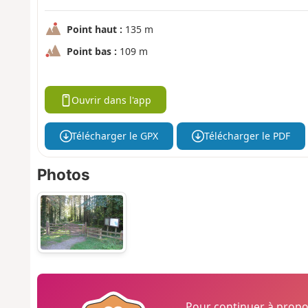
Point haut :
135 m
Point bas :
109 m
Ouvrir dans l'app
Télécharger le GPX
Télécharger le PDF
Photos
Pour continuer à prop