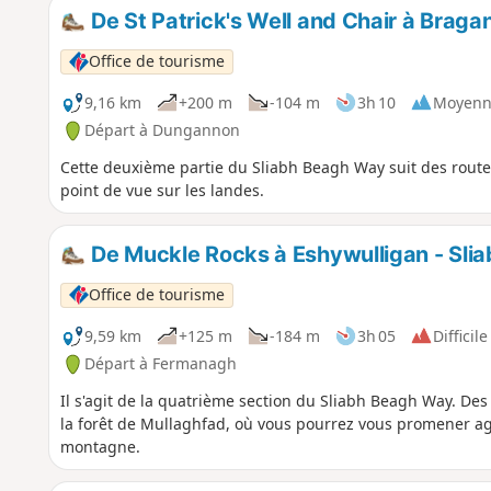
De St Patrick's Well and Chair à Braga
Office de tourisme
9,16 km
+200 m
-104 m
3h 10
Moyenn
Départ à Dungannon
Cette deuxième partie du Sliabh Beagh Way suit des rout
point de vue sur les landes.
De Muckle Rocks à Eshywulligan - Sli
Office de tourisme
9,59 km
+125 m
-184 m
3h 05
Difficile
Départ à Fermanagh
Il s'agit de la quatrième section du Sliabh Beagh Way. 
la forêt de Mullaghfad, où vous pourrez vous promener ag
montagne.