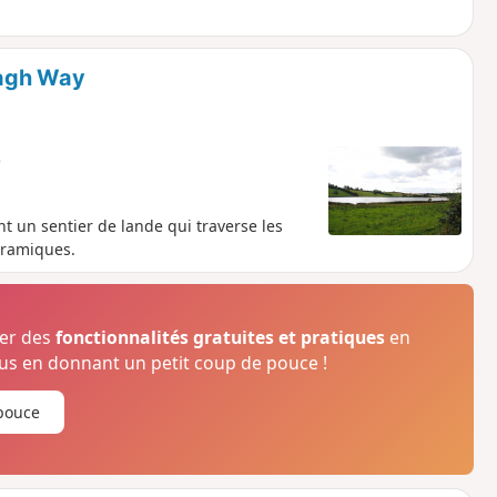
eagh Way
e
t un sentier de lande qui traverse les
oramiques.
ser des
fonctionnalités gratuites et pratiques
en
s en donnant un petit coup de pouce !
pouce