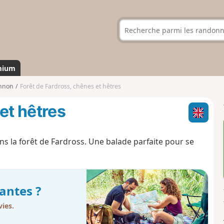
mium
nnon
Forêt de Fardross, chênes et hêtres
et hêtres
s la forêt de Fardross. Une balade parfaite pour se
antes ?
ies.