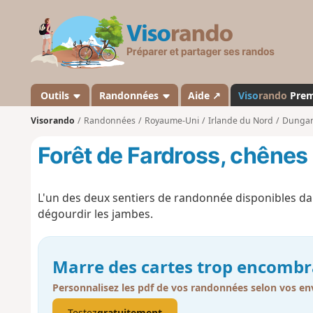
V
i
s
o
r
a
Outils
Randonnées
Aide ↗
Viso
rando
Pre
n
Visorando
Randonnées
Royaume-Uni
Irlande du Nord
Dunga
d
o
Forêt de Fardross, chênes 
L'un des deux sentiers de randonnée disponibles dan
dégourdir les jambes.
Marre des cartes trop encombr
Personnalisez les pdf de vos randonnées selon vos env
Testez
gratuitement