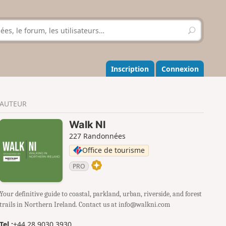
R
e
c
h
e
Inscription
Connexion
r
c
h
AUTEUR
e
r
Walk NI
227 Randonnées
Office de tourisme
PRO
Your definitive guide to coastal, parkland, urban, riverside, and forest
trails in Northern Ireland. Contact us at info@walkni.com
Tel :
+44 28 9030 3930