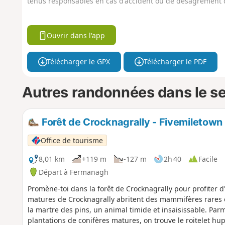
tenus responsables en cas d'accident ou de désagrément q
Ouvrir dans l'app
Télécharger le GPX
Télécharger le PDF
Autres randonnées dans le s
Forêt de Crocknagrally - Fivemiletown
Office de tourisme
8,01 km
+119 m
-127 m
2h 40
Facile
Départ à Fermanagh
Promène-toi dans la forêt de Crocknagrally pour profiter d'
matures de Crocknagrally abritent des mammifères rares e
la martre des pins, un animal timide et insaisissable. Parm
plantations de conifères matures, on trouve le roitelet hupp