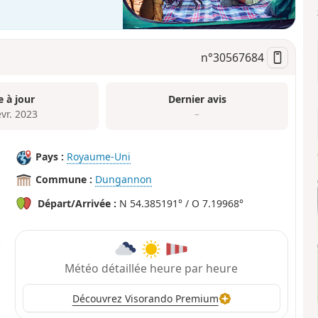
n°
30567684
e à jour
Dernier avis
évr. 2023
–
Pays :
Royaume-Uni
Commune :
Dungannon
Départ/Arrivée :
N 54.385191° / O 7.19968°
Météo détaillée heure par heure
Découvrez Visorando Premium