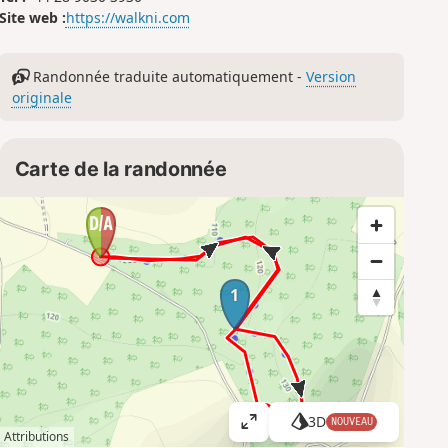
Site web :
https://walkni.com
Randonnée traduite automatiquement -
Version
originale
Carte de la randonnée
1
3D
NOUVEAU
A
Attributions