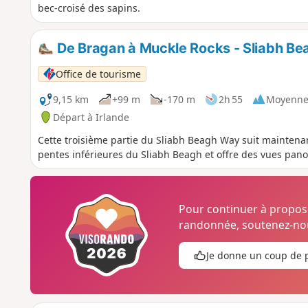
bec-croisé des sapins.
De Bragan à Muckle Rocks - Sliabh B
Office de tourisme
9,15 km
+99 m
-170 m
2h 55
Moyenn
Départ à Irlande
Cette troisième partie du Sliabh Beagh Way suit maintenan
pentes inférieures du Sliabh Beagh et offre des vues pan
Pour continuer à propo
randonnée, soutenez-nou
Je donne un coup de 