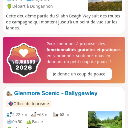
Départ à Dungannon
Cette deuxième partie du Sliabh Beagh Way suit des routes
de campagne qui montent jusqu'à un point de vue sur les
landes.
Pour continuer à proposer des
fonctionnalités gratuites et pratiques
en randonnée, soutenez-nous en
donnant un petit coup de pouce !
Je donne un coup de pouce
Glenmore Scenic - Ballygawley
Office de tourisme
2,22 km
+68 m
-68 m
0h 50
Facile