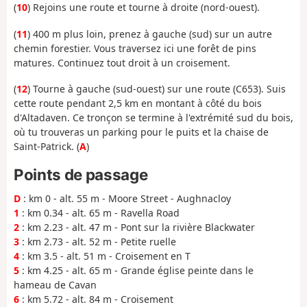
(
10
) Rejoins une route et tourne à droite (nord-ouest).
(
11
) 400 m plus loin, prenez à gauche (sud) sur un autre
chemin forestier. Vous traversez ici une forêt de pins
matures. Continuez tout droit à un croisement.
(
12
) Tourne à gauche (sud-ouest) sur une route (C653). Suis
cette route pendant 2,5 km en montant à côté du bois
d'Altadaven. Ce tronçon se termine à l'extrémité sud du bois,
où tu trouveras un parking pour le puits et la chaise de
Saint-Patrick. (
A
)
Points de passage
D
: km 0 - alt. 55 m - Moore Street - Aughnacloy
1
: km 0.34 - alt. 65 m - Ravella Road
2
: km 2.23 - alt. 47 m - Pont sur la rivière Blackwater
3
: km 2.73 - alt. 52 m - Petite ruelle
4
: km 3.5 - alt. 51 m - Croisement en T
5
: km 4.25 - alt. 65 m - Grande église peinte dans le
hameau de Cavan
6
: km 5.72 - alt. 84 m - Croisement