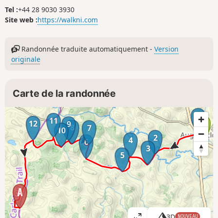
Tel :
+44 28 9030 3930
Site web :
https://walkni.com
Randonnée traduite automatiquement -
Version
originale
Carte de la randonnée
1
11
12
9
8
7
10
2
4
6
3
5
3D
NOUVEAU