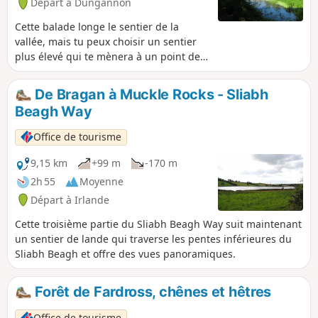
Départ à Dungannon
Cette balade longe le sentier de la
vallée, mais tu peux choisir un sentier
plus élevé qui te mènera à un point de
vue offrant une vue imprenable sur les
collines verdoyantes et la campagne
De Bragan à Muckle Rocks - Sliabh
environnante.
Beagh Way
Office de tourisme
9,15 km
+99 m
-170 m
2h 55
Moyenne
Départ à Irlande
Cette troisième partie du Sliabh Beagh Way suit maintenant
un sentier de lande qui traverse les pentes inférieures du
Sliabh Beagh et offre des vues panoramiques.
Forêt de Fardross, chênes et hêtres
Office de tourisme