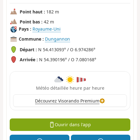
Point haut :
182 m
Point bas :
42 m
Pays :
Royaume-Uni
Commune :
Dungannon
Départ :
N 54.413093° / O 6.974286°
Arrivée :
N 54.390196° / O 7.080168°
Météo détaillée heure par heure
Découvrez Visorando Premium
Ouvrir dans l'app