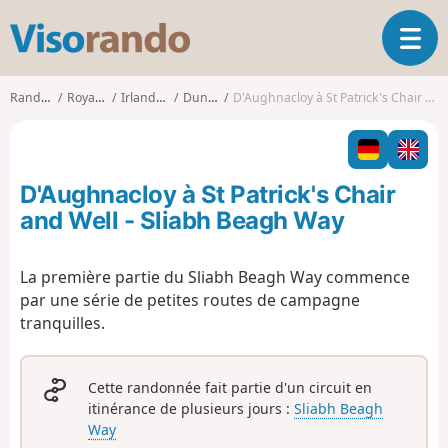
V
O
i
u
s
v
o
Randonnées
Royaume-Uni
Irlande du Nord
Dungannon
D'Aughnacloy à St Patrick's Chair and Well - Sliabh Beagh Way
r
r
i
a
r
n
l
d
D'Aughnacloy à St Patrick's Chair
a
o
n
and Well - Sliabh Beagh Way
a
v
La première partie du Sliabh Beagh Way commence
i
par une série de petites routes de campagne
g
a
tranquilles.
t
i
o
Cette randonnée fait partie d'un circuit en
n
itinérance de plusieurs jours :
Sliabh Beagh
Way