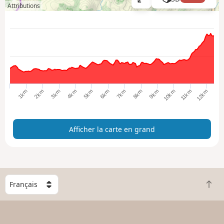
A
Attributions
ff
i
c
h
e
r
l
a
9km
1km
5km
2km
6km
10km
11km
3km
7km
8km
12km
4km
c
a
r
Afficher la carte en grand
t
e
e
n
g
C
r
R
h
a
e
o
n
t
i
d
o
s