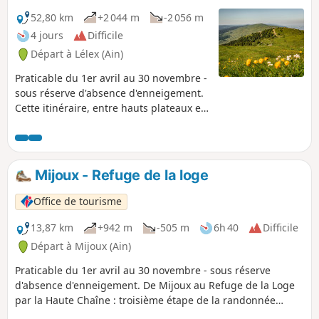
soumise à une réglementation spécifique : les chiens sont
interdits, même tenus en laisse, ainsi que le bivouac en
52,80 km
+2 044 m
-2 056 m
tente. Merci de respecter ces règles pour préserver la
4 jours
Difficile
richesse de cet environnement exceptionnel.
Départ à Lélex (Ain)
Praticable du 1er avril au 30 novembre -
sous réserve d'absence d'enneigement.
Cette itinéraire, entre hauts plateaux et
crêtes du Jura, offre des panoramas
magiques sur la chaîne des Alpes
depuis la chaîne de monts Jura. Un
itinéraire entre mystère, magie et
Mijoux - Refuge de la loge
découverte…. Il faut savoir qu'une partie
de la randonnée traverse une zone
Office de tourisme
protégée.En effet, une partie du
parcours traverse la Réserve Naturelle
13,87 km
+942 m
-505 m
6h 40
Difficile
Nationale de la Haute Chaîne du Jura,
Départ à Mijoux (Ain)
soumise à une réglementation
Praticable du 1er avril au 30 novembre - sous réserve
spécifique.Chiens interdits, même tenus
d'absence d'enneigement. De Mijoux au Refuge de la Loge
en laisse ainsi que le bivouac.Merci de
par la Haute Chaîne : troisième étape de la randonnée
respecter ces règles pour préserver la
itinérante sur quatre jours "La Valserine enchanteresse".De
richesse de cet environnement