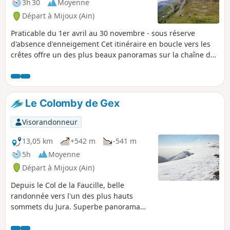
3h 30
Moyenne
Départ à Mijoux (Ain)
Praticable du 1er avril au 30 novembre - sous réserve
d'absence d'enneigement Cet itinéraire en boucle vers les
crêtes offre un des plus beaux panoramas sur la chaîne des
Alpes, dont le Mont Blanc, ainsi que toute la région
lémanique et le Jura.
Le Colomby de Gex
Visorandonneur
13,05 km
+542 m
-541 m
5h
Moyenne
Départ à Mijoux (Ain)
Depuis le Col de la Faucille, belle
randonnée vers l'un des plus hauts
sommets du Jura. Superbe panorama
sur la chaine des Alpes et le Mont Blanc.