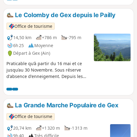
Le Colomby de Gex depuis le Pailly
Office de tourisme
14,50 km
+786 m
-795 m
6h 25
Moyenne
Départ à Gex (Ain)
Praticable qu’à partir du 16 mai et ce
jusqu’au 30 Novembre. Sous réserve
d'absence d'enneigement. Depuis les
crêtes, profitez d’un panorama sur le
Léman et les Alpes avant de plonger
dans le cirque de Branveau. Cet
itinéraire sur la Haute Chaîne du Jura
La Grande Marche Populaire de Gex
promet une immersion dans un décor
insolite, sauvage et préservé. Après
Office de tourisme
avoir atteint l’alpage du Crozat, puis le
sommet du Colomby de Gex à 1688 m, la
20,74 km
+1 320 m
-1 313 m
descente s'amorce par le cirque de
9h 40
Très difficile