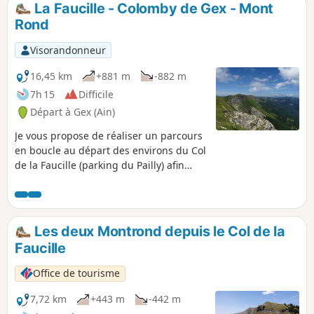
La Faucille - Colomby de Gex - Mont
p
Rond
Visorandonneur
16,45 km
+881 m
-882 m
7h 15
Difficile
Départ à Gex (Ain)
Je vous propose de réaliser un parcours
en boucle au départ des environs du Col
de la Faucille (parking du Pailly) afin
d’accéder au Colomby de Gex : à l'aller le
tracé évolue sous les Monts Jura et au
retour sur ses crêtes avec une
succession de montées et
Les deux Montrond depuis le Col de la
descentes.Certaines parties du parcours
Faucille
sont situées en zones de quiétude de la
faune sauvage et il ne sera ainsi pas
Office de tourisme
possible de le parcourir du 15/12 au
15/05 (à lire ci-dessous).
7,72 km
+443 m
-442 m