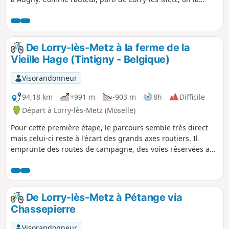
rejoint facilement, puis on la suit jusqu'à Blénod-lès-Pont-à-
Mousson, entre étangs et zones humides, en roulant la
plupart du temps sur des voies réservées. Ensuite, on
traverse la "petite Suisse lorraine" sur des routes peu
De Lorry-lès-Metz à la ferme de la
fréquentées pour retrouver la Moselle à Liverdun, nichée
Vieille Hage (Tintigny - Belgique)
dans un de ses beaux méandres. En suivant la rivière par la
voie verte V533, on a bientôt en ligne de mire la cathédrale
Visorandonneur
de Toul, première étape du voyage.
94,18 km
+991 m
-903 m
8h
Difficile
Départ à Lorry-lès-Metz (Moselle)
Pour cette première étape, le parcours semble très direct
mais celui-ci reste à l'écart des grands axes routiers. Il
emprunte des routes de campagne, des voies réservées aux
engins agricoles, des chemins forestiers et des pistes
cyclables !
De Lorry-lès-Metz à Pétange via
Chassepierre
Visorandonneur