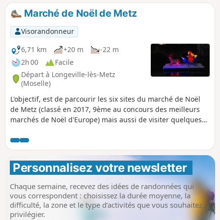
Marché de Noël de Metz
Visorandonneur
6,71 km
+20 m
-22 m
2h 00
Facile
Départ à Longeville-lès-Metz
(Moselle)
L'objectif, est de parcourir les six sites du marché de Noël
de Metz (classé en 2017, 9ème au concours des meilleurs
marchés de Noël d'Europe) mais aussi de visiter quelques
quartiers de cette belle ville au passé si riche, de la période
romaine à nos jours, en passant par les périodes
"allemandes" entre 1870 et 1918 et entre 1940 et 1944.
Personnalisez votre newsletter 
Chaque semaine, recevez des idées de randonnées qui
vous correspondent : choisissez la durée moyenne, la
difficulté, la zone et le type d’activités que vous souhaitez
privilégier.