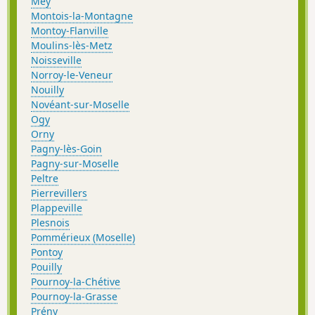
Mey
Montois-la-Montagne
Montoy-Flanville
Moulins-lès-Metz
Noisseville
Norroy-le-Veneur
Nouilly
Novéant-sur-Moselle
Ogy
Orny
Pagny-lès-Goin
Pagny-sur-Moselle
Peltre
Pierrevillers
Plappeville
Plesnois
Pommérieux (Moselle)
Pontoy
Pouilly
Pournoy-la-Chétive
Pournoy-la-Grasse
Prény