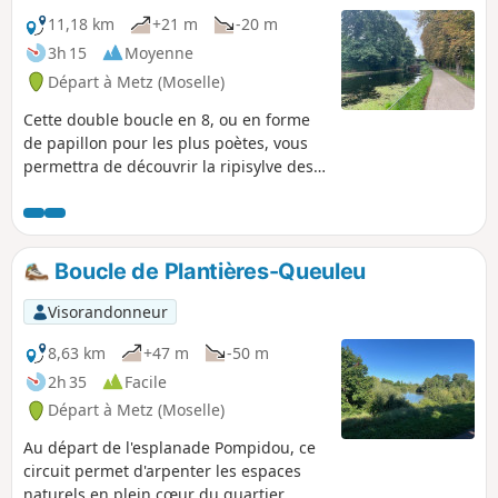
11,18 km
+21 m
-20 m
3h 15
Moyenne
Départ à Metz (Moselle)
Cette double boucle en 8, ou en forme
de papillon pour les plus poètes, vous
permettra de découvrir la ripisylve des
cours d'eau urbains au cœur de la cité
de Metz : Seille, Moselle Canalisée et
Moselle. Un écrin de verdure, en plein
centre-ville. TER Randonnée accessible
Boucle de Plantières-Queuleu
via la Gare de Metz-ville.
Visorandonneur
8,63 km
+47 m
-50 m
2h 35
Facile
Départ à Metz (Moselle)
Au départ de l'esplanade Pompidou, ce
circuit permet d'arpenter les espaces
naturels en plein cœur du quartier