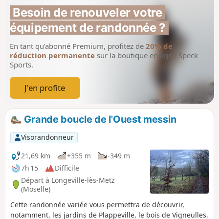
ignorant le Parc du Pas du Loup.
Besoin de renouveler votre 
équipement de randonnée ?
En tant qu’abonné Premium, profitez de
20% de
réduction permanente
sur la boutique en ligne Speck
Sports.
J'en profite
Grande boucle de l'Ouest messin
Visorandonneur
21,69 km
+355 m
-349 m
7h 15
Difficile
Départ à Longeville-lès-Metz
(Moselle)
Cette randonnée variée vous permettra de découvrir,
notamment, les jardins de Plappeville, le bois de Vigneulles,