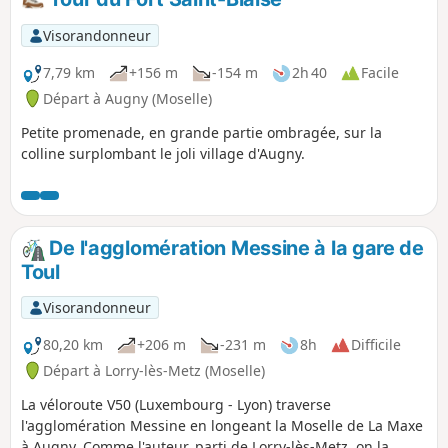
sur Saint-Julien-lès-Metz à travers champs avec une belle
vue sur l’agglomération messine.
Visorandonneur
7,79 km
+156 m
-154 m
2h 40
Facile
Départ à Augny (Moselle)
Petite promenade, en grande partie ombragée, sur la
colline surplombant le joli village d'Augny.
De l'agglomération Messine à la gare de
Toul
Visorandonneur
80,20 km
+206 m
-231 m
8h
Difficile
Départ à Lorry-lès-Metz (Moselle)
La véloroute V50 (Luxembourg - Lyon) traverse
l'agglomération Messine en longeant la Moselle de La Maxe
à Augny. Comme l'auteur, parti de Lorry-lès-Metz, on la