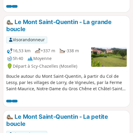
de Plappeville, son église (du XIe au XVe siécle) et quelques
unes de ses plus belles ruelles.
Le Mont Saint-Quentin - La grande
boucle
Visorandonneur
16,53 km
+337 m
-338 m
5h 40
Moyenne
Départ à Scy-Chazelles (Moselle)
Boucle autour du Mont Saint-Quentin, à partir du Col de
Lessy, par les villages de Lorry, de Vigneules, par la Ferme
Saint-Maurice, Notre-Dame du Gros Chêne et Châtel-Saint-
Germain.
Le Mont Saint-Quentin - La petite
boucle