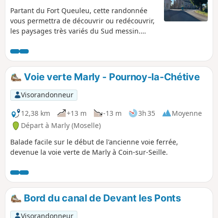
Partant du Fort Queuleu, cette randonnée
vous permettra de découvrir ou redécouvrir,
les paysages très variés du Sud messin.
Après avoir arpenté les abords du Fort
Queuleu, haut lieu d'histoire, vous
rejoindrez le village de Peltre et ses fameux
vergers, où vous aurez l'occasion de faire
Voie verte Marly - Pournoy-la-Chétive
une cueillette en fonction de la saison et de
vos envies. Ce village a été couronné en
Visorandonneur
2020 et 2021 au classement des communes
de moins de 2000 habitants où il fait bon
12,38 km
+13 m
-13 m
3h 35
Moyenne
vivre. Vous reviendrez ensuite vers le
Départ à Marly (Moselle)
quartier du Technopole en parcourant les
Balade facile sur le début de l'ancienne voie ferrée,
allées des lacs Ariane et Symphonie, deux
devenue la voie verte de Marly à Coin-sur-Seille.
réserves de biodiversité.
Bord du canal de Devant les Ponts
Visorandonneur