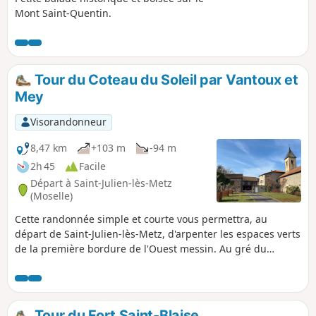
Mont Saint-Quentin.
Tour du Coteau du Soleil par Vantoux et
Mey
Visorandonneur
8,47 km
+103 m
-94 m
2h 45
Facile
Départ à Saint-Julien-lès-Metz
(Moselle)
Cette randonnée simple et courte vous permettra, au
départ de Saint-Julien-lès-Metz, d'arpenter les espaces verts
de la première bordure de l'Ouest messin. Au gré du
Ruisseau de Vallières, vous traverserez notamment les
quartiers de Vallières et de la Corchade, jusqu'à arriver au
bucolique village de Vantoux. Après un passage par l'église
de Mey (XIIe siècle) et son village typique, vous reviendrez
Tour du Fort Saint-Blaise