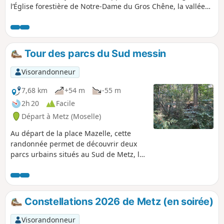
l’Église forestière de Notre-Dame du Gros Chêne, la vallée
de Montvaux ou encore Scy-Chazelles et la maison Robert
Schuman.
Tour des parcs du Sud messin
Visorandonneur
7,68 km
+54 m
-55 m
2h 20
Facile
Départ à Metz (Moselle)
Au départ de la place Mazelle, cette
randonnée permet de découvrir deux
parcs urbains situés au Sud de Metz, le
Fort Queuleu, ainsi que le Parc du Pas
du Loup. Vous pourrez, également,
profiter des allées des Jardins Jean-
Marie Pelt - Parc de la Seille.
Constellations 2026 de Metz (en soirée)
Visorandonneur