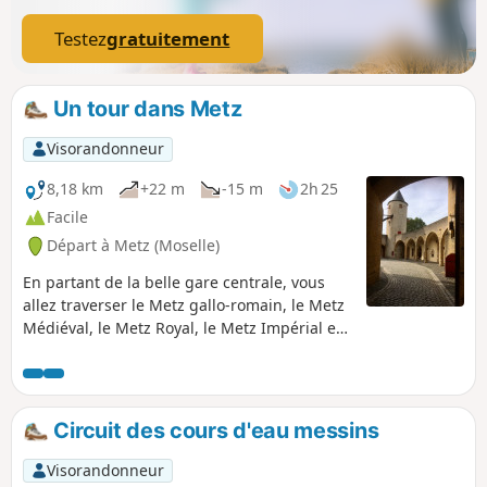
Testez
gratuitement
Un tour dans Metz
Visorandonneur
8,18 km
+22 m
-15 m
2h 25
Facile
Départ à Metz (Moselle)
En partant de la belle gare centrale, vous
allez traverser le Metz gallo-romain, le Metz
Médiéval, le Metz Royal, le Metz Impérial et
le Metz du XXIe siècle. Vous découvrirez la
Cathédrale Saint-Étienne et ses 6000 m2 de
vitraux. Le Musée de la Cour d'Or avec les
thermes gallo-romain in situ. Vous
Circuit des cours d'eau messins
découvrirez Metz comme vous ne l'avez
jamais vue et comme je l'aime.
Visorandonneur