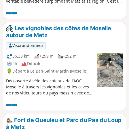
véritable belvédère surplombant Metz et sa région. C'est un
haut lieu stratégique et historique. Cette randonnée
accessible à tous, au départ du bas de Scy-Chazelles, vous
fera découvrir quatre pans de l'histoire de Metz et du
département de la Moselle à travers la Voie de la Liberté
Les vignobles des côtes de Moselle
1944, la Tour Bismarck sur la Butte Charles Quint, la Maison
autour de Metz
de Robert Schuman et le groupe fortifié du Saint-Quentin
constitué des forts Diou et Girardin.
Visorandonneur
36,33 km
+299 m
-292 m
4h
Difficile
Départ à Le Ban-Saint-Martin (Moselle)
Découverte à vélo des coteaux de l'AOC
Moselle à travers les vignobles et les caves
de nos viticulteurs du pays messin avec des
haltes, à la maison de Robert Schuman, à
l'Aqueduc Gallo-Romain ainsi qu'au
mémorial de la bataille de Dornot-Corny. Le
retour se fera le long de la Voie Bleue au
Fort de Queuleu et Parc du Pas du Loup
bord de la Moselle. Avertissement ce
à Metz