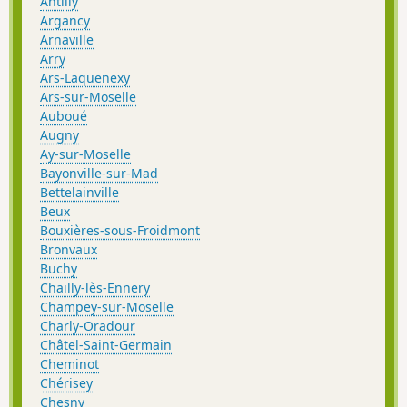
Antilly
Argancy
Arnaville
Arry
Ars-Laquenexy
Ars-sur-Moselle
Auboué
Augny
Ay-sur-Moselle
Bayonville-sur-Mad
Bettelainville
Beux
Bouxières-sous-Froidmont
Bronvaux
Buchy
Chailly-lès-Ennery
Champey-sur-Moselle
Charly-Oradour
Châtel-Saint-Germain
Cheminot
Chérisey
Chesny