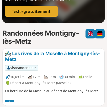
p
Testez
gratuitement
Randonnées Montigny-
lès-Metz
Les rives de la Moselle à Montigny-lès-
Metz
Visorandonneur
10,69 km
+7 m
-7 m
30 min
Facile
Départ à Montigny-lès-Metz (Moselle)
En bordure de la Moselle au départ de Montigny-lès-Metz