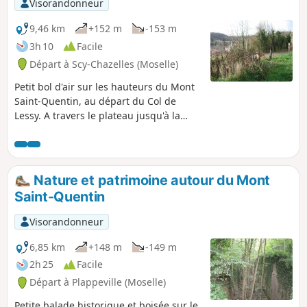
Visorandonneur
9,46 km
+152 m
-153 m
3h 10
Facile
Départ à Scy-Chazelles (Moselle)
Petit bol d'air sur les hauteurs du Mont
Saint-Quentin, au départ du Col de
Lessy. A travers le plateau jusqu'à la
ferme Saint-Georges puis Vazelle et
retour par Lessy
Nature et patrimoine autour du Mont
Saint-Quentin
Visorandonneur
6,85 km
+148 m
-149 m
2h 25
Facile
Départ à Plappeville (Moselle)
Petite balade historique et boisée sur le