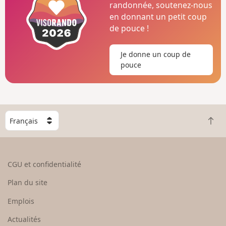
randonnée, soutenez-nous
en donnant un petit coup
de pouce !
Je donne un coup de
pouce
C
R
h
e
o
t
i
o
s
CGU et confidentialité
u
i
r
s
Plan du site
e
s
n
e
Emplois
h
z
Actualités
a
u