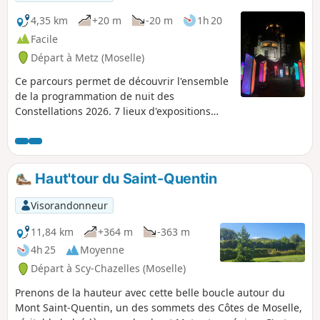
4,35 km
+20 m
-20 m
1h 20
Facile
Départ à Metz (Moselle)
Ce parcours permet de découvrir l'ensemble
de la programmation de nuit des
Constellations 2026. 7 lieux d'expositions
abritent des œuvres d'art numériques
visibles en soirée uniquement (selon la
période, début des accès entre 21h et 22h,
fin à 00h15). Les horaires d'ouverture
Haut'tour du Saint-Quentin
peuvent varier en fonction des lieux et de la
période, vous pouvez les retrouver sur le site
Visorandonneur
Constellations de Metz
11,84 km
+364 m
-363 m
4h 25
Moyenne
Départ à Scy-Chazelles (Moselle)
Prenons de la hauteur avec cette belle boucle autour du
Mont Saint-Quentin, un des sommets des Côtes de Moselle,