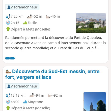
parcours assez technique surtout à l'aller
utilise des sentiers caillouteux il peut être
Visorandonneur
dangereux sur sol mouillé n'oubliez pas vos
protections individuelles et faites attention.
7,25 km
+52 m
-46 m
2h 15
Facile
Départ à Metz (Moselle)
Randonnée permettant la découverte du Fort de Queuleu,
de la casemate A (ancien camp d'internement nazi durant la
seconde guerre mondiale) et du Parc du Pas du Loup à
Metz. L'intérieur du fort est accessible en poussette mais
une fois à l'extérieur, les chemins sont beaucoup moins
praticables. Problème d'accessibilité au fort juillet 2023, voir
les avis
Découverte du Sud-Est messin, entre
fort, vergers et lacs
Visorandonneur
13,18 km
+94 m
-92 m
4h 00
Moyenne
Départ à Metz (Moselle)