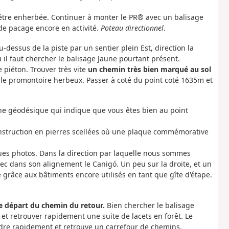
te être enherbée. Continuer à monter le PR® avec un balisage
de pacage encore en activité.
Poteau directionnel
.
u-dessus de la piste par un sentier plein Est, direction la
 il faut chercher le balisage Jaune pourtant présent.
 piéton. Trouver très vite
un chemin très bien marqué au sol
le promontoire herbeux. Passer à coté du point coté 1635m et
ne géodésique qui indique que vous êtes bien au point
onstruction en pierres scellées où une plaque commémorative
ques photos. Dans la direction par laquelle nous sommes
vec dans son alignement le Canigó. Un peu sur la droite, et un
e grâce aux bâtiments encore utilisés en tant que gîte d'étape.
le départ du chemin du retour.
Bien chercher le balisage
et retrouver rapidement une suite de lacets en forêt. Le
dre rapidement et retrouve un carrefour de chemins.