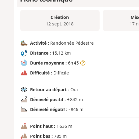
Création
Mis
12 sept. 2018
17 n
Activité :
Randonnée Pédestre
Distance :
15,12 km
Durée moyenne :
6h 45
Difficulté :
Difficile
Retour au départ :
Oui
Dénivelé positif :
+ 842 m
Dénivelé négatif :
- 846 m
Point haut :
1 636 m
Point bas :
785 m