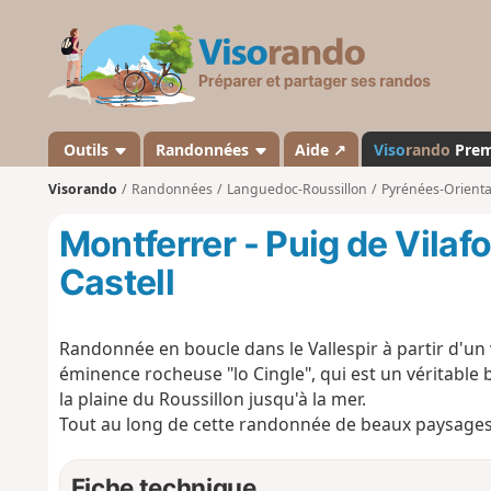
V
i
s
o
r
a
Outils
Randonnées
Aide ↗
Viso
rando
Pre
n
Visorando
Randonnées
Languedoc-Roussillon
Pyrénées-Orienta
d
o
Montferrer - Puig de Vilafo
Castell
Randonnée en boucle dans le Vallespir à partir d'un
éminence rocheuse "lo Cingle", qui est un véritable
la plaine du Roussillon jusqu'à la mer.
Tout au long de cette randonnée de beaux paysages s
Fiche technique