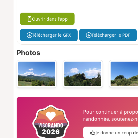
Ouvrir dans l'app
Télécharger le GPX
Télécharger le PDF
Photos
Pour continuer à prop
randonnée, soutenez-no
Je donne un coup d