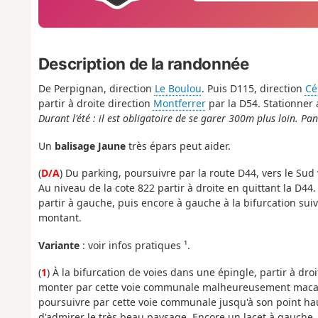
Description de la randonnée
De Perpignan, direction
Le Boulou
. Puis D115, direction
Cé
partir à droite direction
Montferrer
par la D54. Stationner 
Durant l'été : il est obligatoire de se garer 300m plus loin. P
Un
balisage Jaune
très épars peut aider.
(
D/A
) Du parking, poursuivre par la route D44, vers le Sud
Au niveau de la cote 822 partir à droite en quittant la D44. 
partir à gauche, puis encore à gauche à la bifurcation su
montant.
Variante
: voir infos pratiques ¹.
(
1
) À la bifurcation de voies dans une épingle, partir à dr
monter par cette voie communale malheureusement maca
poursuivre par cette voie communale jusqu'à son point hau
d'admirer le très beau paysage. Encore un lacet à gauche,