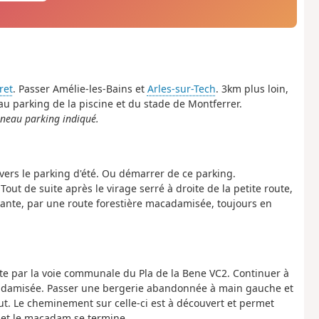
ret
. Passer Amélie-les-Bains et
Arles-sur-Tech
. 3km plus loin,
au parking de la piscine et du stade de Montferrer.
anneau parking indiqué.
 vers le parking d'été. Ou démarrer de ce parking.
Tout de suite après le virage serré à droite de la petite route,
ivante, par une route forestière macadamisée, toujours en
oite par la voie communale du Pla de la Bene VC2. Continuer à
damisée. Passer une bergerie abandonnée à main gauche et
t. Le cheminement sur celle-ci est à découvert et permet
 et le macadam se termine.