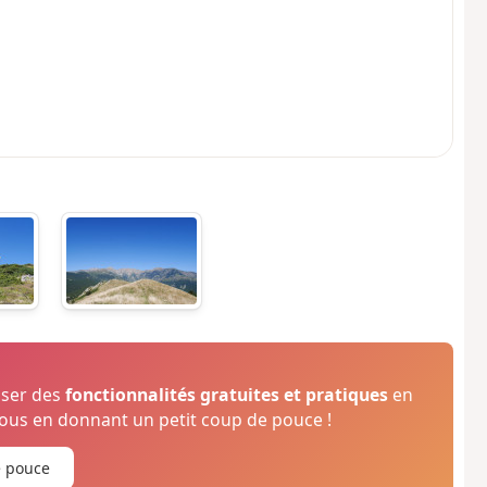
oser des
fonctionnalités gratuites et pratiques
en
us en donnant un petit coup de pouce !
e pouce