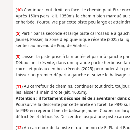
(
10
) Continuer tout droit, en face. Le chemin peut être en
Après 150m (vers l'alt. 1350m), le chemin bien marqué au sol
enherbée. Poursuivre par cette piste peu large et atteindre 
(
5
) Partir par la seconde et large piste carrossable à gauche,
Jaune). Passer, la zone d epique-nique récente (2025) la lig
sentier au niveau de Puig de Vilafort.
(
3
) Laisser la piste prise à la montée et partir à gauche 
Déboucher très vite, dans une grande partie herbeuse fauch
cairns et poteaux en bois récents (2025) pour aider à la p
Laisser un premier départ à gauche et suivre le balisage J
(
11
) Au carrefour de chemins, continuer tout droit, toujou
les laisser à main droite (alt. 1035m).
Attention : il fortement déconseillé de s'aventurer dans c
Poursuivre la descente par cette arête en forêt. Le PR® su
le PR® en repérant bien le balisage Jaune. Couper un larg
défrichée et déboisée. Descendre jusqu'à une piste carros
(
12
) Au carrefour de la piste et du chemin de El Pla del Ba