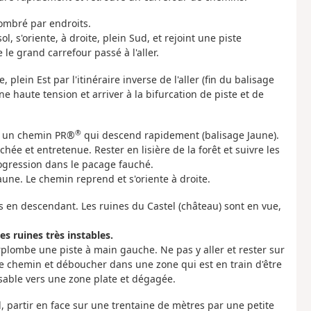
combré par endroits.
, s'oriente, à droite, plein Sud, et rejoint une piste
le grand carrefour passé à l'aller.
 plein Est par l'itinéraire inverse de l'aller (fin du balisage
ne haute tension et arriver à la bifurcation de piste et de
®
par un chemin PR®
qui descend rapidement (balisage Jaune).
ée et entretenue. Rester en lisière de la forêt et suivre les
rogression dans le pacage fauché.
aune. Le chemin reprend et s'oriente à droite.
rs en descendant. Les ruines du Castel (château) sont en vue,
es ruines très instables.
rplombe une piste à main gauche. Ne pas y aller et rester sur
e chemin et déboucher dans une zone qui est en train d'être
sable vers une zone plate et dégagée.
d, partir en face sur une trentaine de mètres par une petite