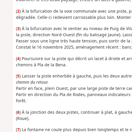
(
2
) À la bifurcation de la voie communale avec une piste, pa
dégradée. Celle-ci redevient carrossable plus loin. Monter
(
3
) À la bifurcation avec le sentier au niveau de Puig de Vi
la piste, direction Nord-Ouest (fin du balisage Jaune). Lai
Passer sous une ligne très haute tension, puis sortir de la
Constat le 16 novembre 2025, aménagement récent : banc, 
(
4
) Poursuivre sur la piste qui décrit un lacet à droite et 
chemins à Pla de la Bena.
(
5
) Laisser la piste enherbée à gauche, puis les deux autre
chemin du retour.
Partir en face, plein Ouest, par une large piste de terre ca
Partir en direction du Pla de Rodes, panneaux indicateurs 
forêt.
(
6
) À la jonction des deux pistes, continuer à plat, à gauch
(Roue).
(
7
) La fontaine ne coule plus depuis bien longtemps et le 