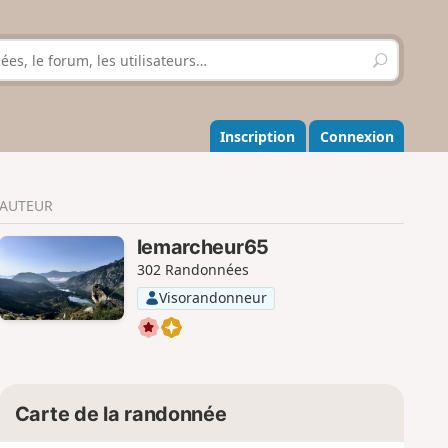
R
e
c
h
e
Inscription
Connexion
r
c
h
AUTEUR
e
r
lemarcheur65
302 Randonnées
Visorandonneur
Carte de la randonnée