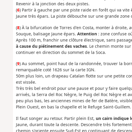
Revenir à la jonction des deux pistes.
(
6
) Partir à gauche par une piste raide en forêt qui va vi
Jaune très épars. La piste débouche sur une grande zone 
(
8
) À la bifurcation de Torres d'en Costa, monter à droite, a
Souque, balisage Jaune épars.
Attention
: zone confuse où
Après 100 m, franchir une clôture électrique, sans passage
à cause du piétinement des vaches
. Le chemin monte sur 
continuer en direction du sommet de la Soca.
(
9
) Au sommet, point haut de la randonnée, trouver la bor
remarquable coté 1626 sur la carte IGN.
50m plus loin, un drapeau Catalan flotte sur une petite c
est vissée.
Très très bel endroit pour une pause et pour y faire quel
arrivés, la Serra del Roc Nègre, le Puig del Roc Nègre et a
peu plus bas, les anciennes mines de fer de Batère, visibl
Plein Ouest, en bas la chapelle et le Refuge Saint-Guillem.
Il faut songer au retour. Partir plein Est,
un cairn indique 
Jaune, durant toute la descente. Descendre très fortement 
chemin s'oriente ensuite Sud-Est en continuant de descen