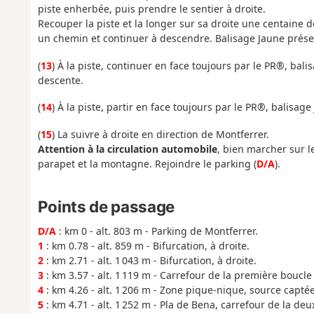
piste enherbée, puis prendre le sentier à droite.
Recouper la piste et la longer sur sa droite une centaine
un chemin et continuer à descendre. Balisage Jaune prése
(
13
) À la piste, continuer en face toujours par le PR®, bal
descente.
(
14
) À la piste, partir en face toujours par le PR®, balisag
(
15
) La suivre à droite en direction de Montferrer.
Attention à la circulation automobile
, bien marcher sur le
parapet et la montagne. Rejoindre le parking (
D/A
).
Points de passage
D/A
: km 0 - alt. 803 m - Parking de Montferrer.
1
: km 0.78 - alt. 859 m - Bifurcation, à droite.
2
: km 2.71 - alt. 1 043 m - Bifurcation, à droite.
3
: km 3.57 - alt. 1 119 m - Carrefour de la première boucle
4
: km 4.26 - alt. 1 206 m - Zone pique-nique, source capté
5
: km 4.71 - alt. 1 252 m - Pla de Bena, carrefour de la de