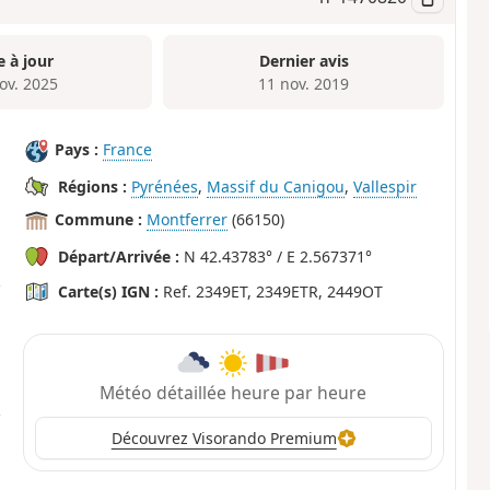
e à jour
Dernier avis
ov. 2025
11 nov. 2019
Pays :
France
Régions :
Pyrénées
,
Massif du Canigou
,
Vallespir
Commune :
Montferrer
(66150)
Départ/Arrivée :
N 42.43783° / E 2.567371°
Carte(s) IGN :
Ref. 2349ET, 2349ETR, 2449OT
Météo détaillée heure par heure
Découvrez Visorando Premium