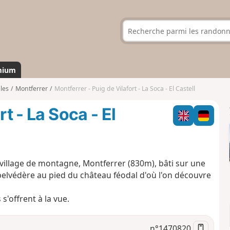
mium
les
Montferrer
Montferrer - Puig de Vilafort - La Soca - El Castell
rt - La Soca - El
 village de montagne, Montferrer (830m), bâti sur une
 belvédère au pied du château féodal d'où l'on découvre
'offrent à la vue.
n°
1470820