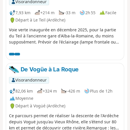
Visorandonneur
7,93 km
+214 m
-33 m
2h 55
Facile
Départ à Le Teil (Ardèche)
Voie verte inaugurée en décembre 2025, pour la partie
du Teil à l'ancienne gare d'Alba-la-Romaine, du moins
supposément. Prévoir de l'éclairage (lampe frontale ou
autre) pour traverser trois tunnels dont un d'une
longueur de 900 m.
De Vogüe à La Roque
Visorandonneur
82,06 km
+324 m
-426 m
Plus de 12h
Moyenne
Départ à Vogüé (Ardèche)
Ce parcours permet de réaliser la descente de l'Ardèche
depuis Voguë jusqu'au Vieux Rhône, elle s'étend sur 80
km et permet de découvrir cette rivière.Remarque : les