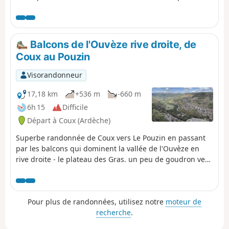
dénivelés mentionnés ici sont faux, cela est dû aux
relevés faits dans les gorges. Le vrai dénivelé étant de
140 m négatifs.
Balcons de l'Ouvèze rive droite, de
Coux au Pouzin
Visorandonneur
17,18 km
+536 m
-660 m
6h 15
Difficile
Départ à Coux (Ardèche)
Superbe randonnée de Coux vers Le Pouzin en passant
par les balcons qui dominent la vallée de l'Ouvèze en
rive droite - le plateau des Gras. un peu de goudron vers
le milieu de la randonnée rien de bien mléchant. (!)
Obligation d'avoir deux véhicules : laisser une voiture à
Le Pouzin pour le retour et aller au cimetière de Coux
Pour plus de randonnées, utilisez notre
moteur de
avec le second véhicule, environ 15 minutes de route.
recherche
.