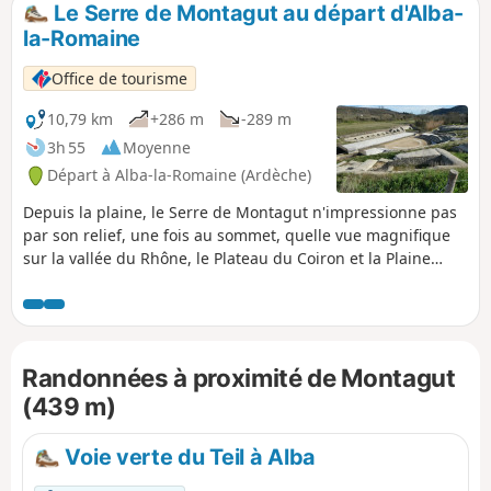
Le Serre de Montagut au départ d'Alba-
p
la-Romaine
Office de tourisme
10,79 km
+286 m
-289 m
3h 55
Moyenne
Départ à Alba-la-Romaine (Ardèche)
Depuis la plaine, le Serre de Montagut n'impressionne pas
par son relief, une fois au sommet, quelle vue magnifique
sur la vallée du Rhône, le Plateau du Coiron et la Plaine
d'Alba-la-Romaine.
Randonnées à proximité de Montagut
(439 m)
Voie verte du Teil à Alba