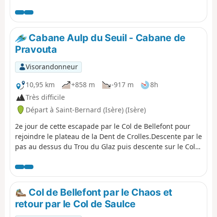
Charmettes, cher à Jean-Jacques Rousseau. Plus haut,
c'est la Grande Montagne qui n'a rien à voir avec la haute
montagne, elle révèle toutefois des panoramas sur des
massifs lointains. La première partie s'appuie sur le
Cabane Aulp du Seuil - Cabane de
GR®96.
Pravouta
Visorandonneur
10,95 km
+858 m
-917 m
8h
Très difficile
Départ à Saint-Bernard (Isère) (Isère)
2e jour de cette escapade par le Col de Bellefont pour
rejoindre le plateau de la Dent de Crolles.Descente par le
pas au dessus du Trou du Glaz puis descente sur le Col
des Ayes et remontée sur le Roc d'Arguille jusqu'au Col
de Pravouta et la cabane du même nom. ⚠️ 27/11/2025 :
Randonnée modifiée suite à un éboulement. Il n'est plus
possible d'emprunter le chemin passant par le Trou du
Col de Bellefont par le Chaos et
Glaz (5). Le secteur demeure particulièrement dangereux
retour par le Col de Saulce
en raison des risques élevés de remobilisation et de