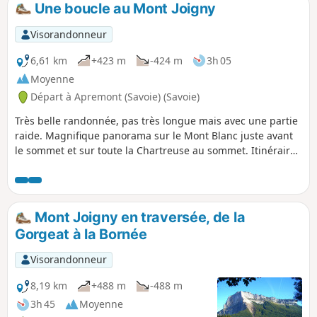
Une boucle au Mont Joigny
p
Visorandonneur
6,61 km
+423 m
-424 m
3h 05
Moyenne
Départ à Apremont (Savoie) (Savoie)
Très belle randonnée, pas très longue mais avec une partie
raide. Magnifique panorama sur le Mont Blanc juste avant
le sommet et sur toute la Chartreuse au sommet. Itinéraire
très bien balisé tout le long. Temps de montée indiqué sur
les panneaux: 1h35 (nous avons mis un peu plus car une
petite fille de 2 ans 1/2 qui a marché une partie) Temps de
descente: 1h10.
Mont Joigny en traversée, de la
Gorgeat à la Bornée
Visorandonneur
8,19 km
+488 m
-488 m
3h 45
Moyenne