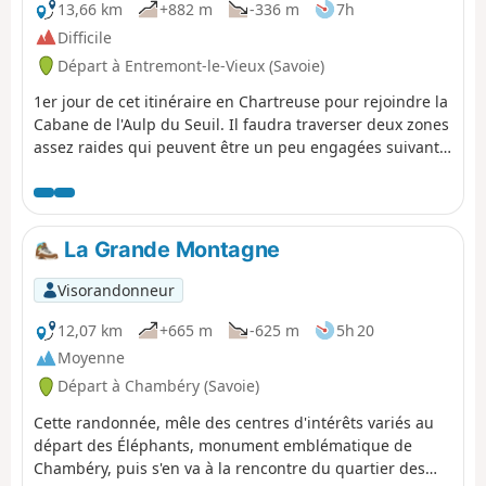
13,66 km
+882 m
-336 m
7h
Difficile
Départ à Entremont-le-Vieux (Savoie)
1er jour de cet itinéraire en Chartreuse pour rejoindre la
Cabane de l'Aulp du Seuil. Il faudra traverser deux zones
assez raides qui peuvent être un peu engagées suivant
les conditions de neige. Le passage du col de Bellefond
et surtout la descente sur le Trou du Glaz qui avec
beaucoup de neige doit être assez "chaude". Cette 1°ère°
étape ne présente aucune difficulté autre que
La Grande Montagne
l'orientation. 29/08/2024 : Suivre l'itinéraire balisé GR®9.
Visorandonneur
12,07 km
+665 m
-625 m
5h 20
Moyenne
Départ à Chambéry (Savoie)
Cette randonnée, mêle des centres d'intérêts variés au
départ des Éléphants, monument emblématique de
Chambéry, puis s'en va à la rencontre du quartier des