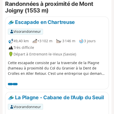
Randonnées à proximité de Mont
Joigny (1553 m)
Escapade en Chartreuse
Visorandonneur
49,40 km
+3 102 m
-3 146 m
3 jours
Très difficile
Départ à Entremont-le-Vieux (Savoie)
Cette escapade consiste par la traversée de la Plagne
(hameau à proximité du Col du Granier à la Dent de
Crolles en Aller Retour. C'est une entreprise qui demande
outre les qualités physiques une certaine expérience et
un matériel adapté car on est seul loin de tout et
certains passages peuvent être dangereux. L'été c'est
sans problème (mis à part l'eau) et je vous recommande
La Plagne - Cabane de l'Aulp du Seuil
cette traversée qui peut se faire en partie ou en partant
d'autres points de départ, mais c'est une autre histoire.
Visorandonneur