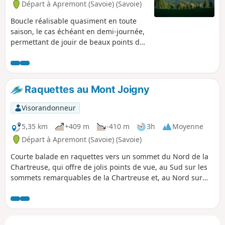
Départ à Apremont (Savoie) (Savoie)
Boucle réalisable quasiment en toute
saison, le cas échéant en demi-journée,
permettant de jouir de beaux points de
vue, de découvrir des fossiles et, quand
c'est la saison, une station réputée de
Sabots de Vénus.
Raquettes au Mont Joigny
Visorandonneur
5,35 km
+409 m
-410 m
3h
Moyenne
Départ à Apremont (Savoie) (Savoie)
Courte balade en raquettes vers un sommet du Nord de la
Chartreuse, qui offre de jolis points de vue, au Sud sur les
sommets remarquables de la Chartreuse et, au Nord sur
ceux des Bauges. Balisage et panneaux précis; aucune
difficulté d'orientation.