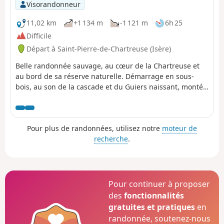
chute de blocs. Suite à cet incident, la commune de
Visorandonneur
Saint-Pierre de Chartreuse a pris un arrêté municipal
pour fermer plusieurs sentiers de randonnée (pédestre,
11,02 km
+1 134 m
-1 121 m
6h 25
raquettes, ski de rando). Pour une ascension de la Dent
Difficile
de Crolles, il est possible de passer l’itinéraire par le Pas
Départ à Saint-Pierre-de-Chartreuse (Isère)
de l’Oeille. Vous pouvez également passer par les
cascades du Guiers pour retrouver (A).
Belle randonnée sauvage, au cœur de la Chartreuse et
au bord de sa réserve naturelle. Démarrage en sous-
bois, au son de la cascade et du Guiers naissant, montée
dans la falaise, traversée sauvage et chaotique du Chaos
de Bellefont, alpage, crête et vue associée.
Pour plus de randonnées, utilisez notre
moteur de
recherche
.
Pour continuer à proposer
des
fonctionnalités
gratuites et pratiques
en
randonnée, soutenez-nous