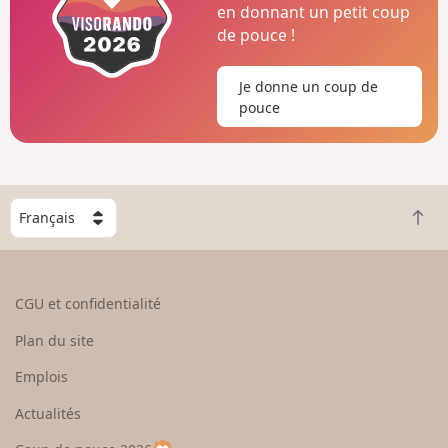
en donnant un petit coup
de pouce !
Je donne un coup de
pouce
C
R
h
e
o
t
i
o
s
CGU et confidentialité
u
i
r
s
Plan du site
e
s
n
e
Emplois
h
z
Actualités
a
u
u
n