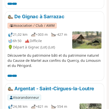
De Gignac à Sarrazac
Association / Club / AMM
21,02 km
+303 m
-427 m
6h 50
Difficile
Départ à Gignac (Lot) (Lot)
Découverte du patrimoine bâti et du patrimoine naturel
du Causse de Martel aux confins du Quercy, du Limousin
et du Périgord.
Argentat - Saint-Cirgues-la-Loutre
Visorandonneur
24,98 km
+821 m
-554 m