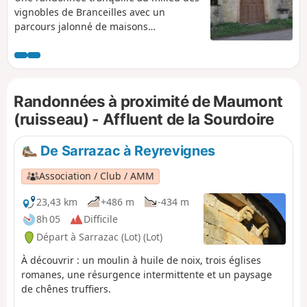
vignobles de Branceilles avec un
parcours jalonné de maisons
remarquables.
Randonnées à proximité de Maumont
(ruisseau) - Affluent de la Sourdoire
De Sarrazac à Reyrevignes
Association / Club / AMM
23,43 km
+486 m
-434 m
8h 05
Difficile
Départ à Sarrazac (Lot) (Lot)
À découvrir : un moulin à huile de noix, trois églises
romanes, une résurgence intermittente et un paysage
de chênes truffiers.