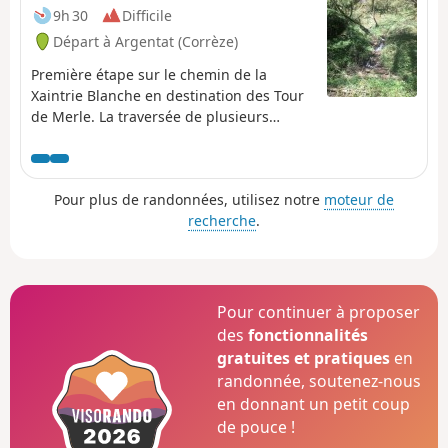
9h 30
Difficile
Départ à Argentat (Corrèze)
Première étape sur le chemin de la
Xaintrie Blanche en destination des Tour
de Merle. La traversée de plusieurs
hameaux par la D211, nous livrera des
paysages verdoyants et rocailleux.
Pour plus de randonnées, utilisez notre
moteur de
recherche
.
Pour continuer à proposer
des
fonctionnalités
gratuites et pratiques
en
randonnée, soutenez-nous
en donnant un petit coup
de pouce !