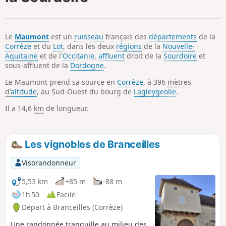
p
Le
Maumont
est un
ruisseau
français des
départements
de la
Corrèze
et du
Lot
, dans les deux
régions
de la
Nouvelle-
Aquitaine
et de l'
Occitanie
,
affluent
droit de la
Sourdoire
et
sous-affluent de la
Dordogne
.
Le Maumont prend sa source en
Corrèze
, à 396
mètres
d'
altitude
, au Sud-Ouest du bourg de
Lagleygeolle
.
Il a 14,6
km
de longueur.
Les vignobles de Branceilles
Visorandonneur
5,53 km
+85 m
-88 m
1h 50
Facile
Départ à Branceilles (Corrèze)
Une randonnée tranquille au milieu des