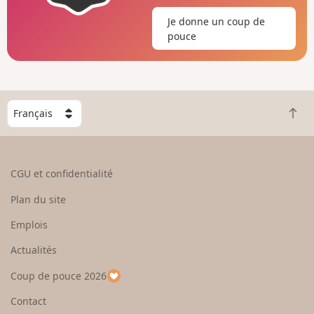
Je donne un coup de
pouce
C
R
h
e
o
t
i
o
s
CGU et confidentialité
u
i
r
s
Plan du site
e
s
n
e
Emplois
h
z
Actualités
a
u
u
n
Coup de pouce 2026
t
p
a
Contact
y