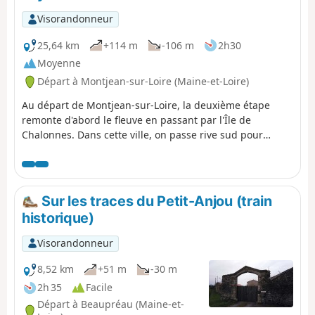
Visorandonneur
25,64 km
+114 m
-106 m
2h30
Moyenne
Départ à Montjean-sur-Loire (Maine-et-Loire)
Au départ de Montjean-sur-Loire, la deuxième étape
remonte d'abord le fleuve en passant par l'Île de
Chalonnes. Dans cette ville, on passe rive sud pour
escalader la Corniche Angevine qu'on suit sur quelques
kilomètres, avant de se laisser glisser dans la vallée du
Layon. En suivant la voie verte qui longe la rivière, on
atteint tranquillement le Pont Barré, lieu d'une bataille
Sur les traces du Petit-Anjou (train
vendéenne et terme de cette étape.
historique)
Visorandonneur
8,52 km
+51 m
-30 m
2h 35
Facile
Départ à Beaupréau (Maine-et-