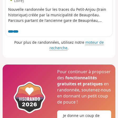
Loire)
Nouvelle randonnée Sur les traces du Petit-Anjou (train
historique) créée par la municipalité de Beaupréau.
Parcours partant de l'ancienne gare de Beaupréau,
maintenant Place du 8 Mai vers la Chabossière
Pour plus de randonnées, utilisez notre
moteur de
recherche
.
Pour continuer à proposer
des
fonctionnalités
gratuites et pratiques
en
randonnée, soutenez-nous
en donnant un petit coup
de pouce !
Je donne un coup de