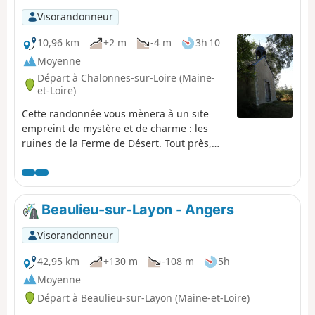
Visorandonneur
10,96 km
+2 m
-4 m
3h 10
Moyenne
Départ à Chalonnes-sur-Loire (Maine-
et-Loire)
Cette randonnée vous mènera à un site
empreint de mystère et de charme : les
ruines de la Ferme de Désert. Tout près,
vue magnifique sur le fleuve, le pont de
l’Alleud et l’Île de Chalonnes. Puis, elle se
poursuit vers la Vallée, île emprisonnée
entre le Louet, bras de la Loire, et le fleuve
Beaulieu-sur-Layon - Angers
royal. Les « boires », ces bras de Loire,
souvent à sec pendant l’été, agrémentent
Visorandonneur
la fin du parcours. À noter la disposition
des maisons ou des hameaux, surélevés
42,95 km
+130 m
-108 m
5h
sur un tertre pour se protéger des crues.
Moyenne
Pour le franchissement du Louet et
Départ à Beaulieu-sur-Layon (Maine-et-Loire)
l'organisation pour le retour, voir les