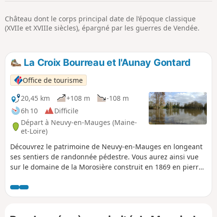
p
Château dont le corps principal date de l’époque classique
(XVIIe et XVIIIe siècles), épargné par les guerres de Vendée.
La Croix Bourreau et l'Aunay Gontard
Office de tourisme
20,45 km
+108 m
-108 m
6h 10
Difficile
Départ à Neuvy-en-Mauges (Maine-
et-Loire)
Découvrez le patrimoine de Neuvy-en-Mauges en longeant
ses sentiers de randonnée pédestre. Vous aurez ainsi vue
sur le domaine de la Morosière construit en 1869 en pierre
et en tuffeau ou encore sur le Manoir de l'Aunay Gontard
datant de l'époque classique (XVIIe et XVIIIe siècles) et non
détruit pendant les Guerres de Vendée.