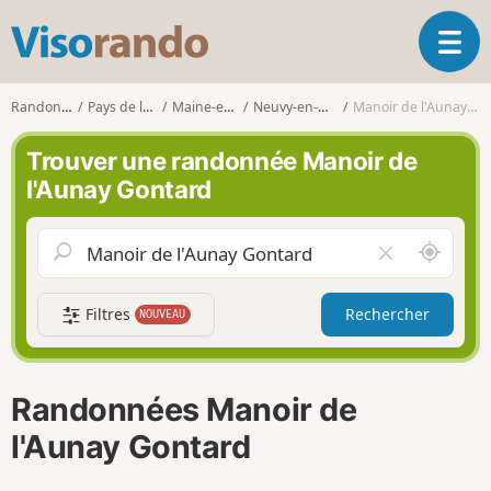
V
O
i
u
s
v
o
Randonnées
Pays de la Loire
Maine-et-Loire
Neuvy-en-Mauges
Manoir de l'Aunay Gontard
r
r
i
a
Trouver une randonnée Manoir de
r
n
l'Aunay Gontard
l
d
a
o
n
A
V
a
u
i
v
t
d
i
Filtres
Rechercher
NOUVEAU
o
e
g
u
r
a
r
l
t
d
e
i
Randonnées Manoir de
e
c
o
m
h
l'Aunay Gontard
n
o
a
i
m