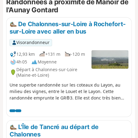
Randonnées à proximité de Manoir de
l'Aunay Gontard
De Chalonnes-sur-Loire à Rochefort-
sur-Loire avec aller en bus
Visorandonneur
12,93 km
+131 m
-120 m
4h 05
Moyenne
Départ à Chalonnes-sur-Loire
(Maine-et-Loire)
Une superbe randonnée sur les coteaux du Layon, au
milieu des vignes, entre le Louet et le Layon. Cette
randonnée emprunte le GR®3. Elle est donc très bien
balisée en Rouge et Blanc.
L'Île de Tancré au départ de
Chalonnes