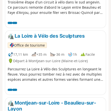
informations pratiques.
Troisième étape d'un circuit à vélo dans le sud angevin.
Ce parcours remonte d'abord le Layon entre Beaulieu et
Faye d'Anjou, pour ensuite filer vers Brissac-Quincé par
forêts et vignobles. Laissant l'imposant château derrière
soi, on rejoint ensuite le chapelet de villages qui bordent
la Loire, pour descendre ensuite jusqu'aux Ponts-de-Cé.
Le franchissement du fleuve marque la fin du vignoble,
La Loire à Vélo des Sculptures
et l'entrée dans l'agglomération angevine, terme du
périple de trois jours.
Office de tourisme
17,11 km
+35 m
-36 m
1h
Facile
Départ à Montjean-sur-Loire (Maine-et-Loire)
Parcourrez La Loire à Vélo des Sculptures en longeant le
fleuve. Vous pourrez tomber nez à nez avec de multiples
espèces animales et autres formes variées formant une
galerie à ciel ouvert. Une quarantaine de sculptures
monumentales (et quelques fresques peintes)
accompagne votre balade sur environ 17 km et vous
invite à des moments de contemplation en faisant appel
Montjean-sur-Loire - Beaulieu-sur-
à votre imaginaire et votre interprétation.
Layon