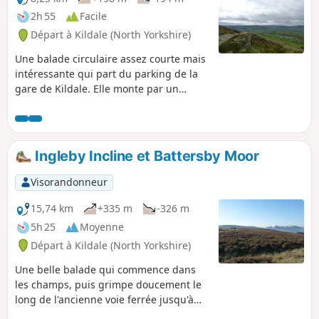
2h 55
Facile
Départ à Kildale (North Yorkshire)
Une balade circulaire assez courte mais
intéressante qui part du parking de la
gare de Kildale. Elle monte par un
chemin privé, puis suit une piste à
travers les bois pour déboucher sur la
lande près du monument dédié au
capitaine Cook. La balade descend
Ingleby Incline et Battersby Moor
ensuite à travers les bois et longe le
pied de la colline avant de redescendre
Visorandonneur
pour suivre le cours de la rivière Leven,
passer devant une cascade et rejoindre
15,74 km
+335 m
-326 m
la route qui ramène à Kildale.
5h 25
Moyenne
Départ à Kildale (North Yorkshire)
Une belle balade qui commence dans
les champs, puis grimpe doucement le
long de l'ancienne voie ferrée jusqu'à
Ingleby Moor. Retour par le sommet