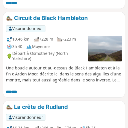
environnantes.
Circuit de Black Hambleton
Visorandonneur
10,46 km
+228 m
-223 m
3h 40
Moyenne
Départ à Osmotherley (North
Yorkshire)
Une boucle autour et au-dessus de Black Hambleton et à la
fin d'Arden Moor, décrite ici dans le sens des aiguilles d'une
montre, mais tout aussi agréable dans le sens inverse. Le
parcours alterne entre des landes ouvertes traversées par
de larges sentiers et des pâturages de montagne sillonés
de chemins étroits à travers la bruyère. Il peut être un peu
difficile à suivre au début, mais une alternative est
La crête de Rudland
proposée.
Visorandonneur
16,31 km
+266 m
-274 m
5h 25