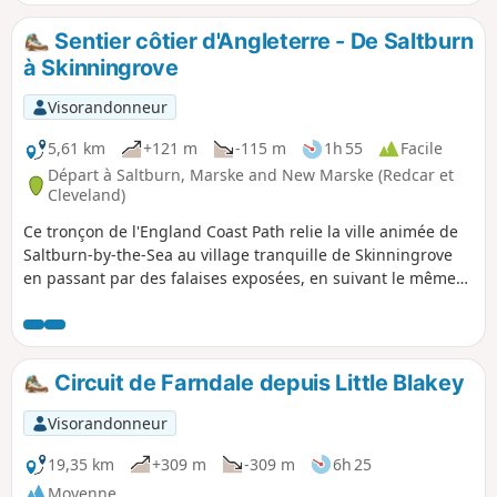
la promenade de Saltburn.
Sentier côtier d'Angleterre - De Saltburn
à Skinningrove
Visorandonneur
5,61 km
+121 m
-115 m
1h 55
Facile
Départ à Saltburn, Marske and New Marske (Redcar et
Cleveland)
Ce tronçon de l'England Coast Path relie la ville animée de
Saltburn-by-the-Sea au village tranquille de Skinningrove
en passant par des falaises exposées, en suivant le même
itinéraire que le Cleveland Way. En chemin, découvrez les
sculptures et poursuivez le parcours sculptural autour de
Skinningrove.
Circuit de Farndale depuis Little Blakey
Visorandonneur
19,35 km
+309 m
-309 m
6h 25
Moyenne