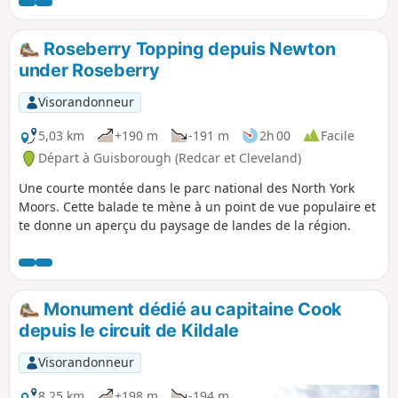
garez-vous au col entre le monument du capitaine Cook et
Roseberry Topping.
Roseberry Topping depuis Newton
under Roseberry
Visorandonneur
5,03 km
+190 m
-191 m
2h 00
Facile
Départ à Guisborough (Redcar et Cleveland)
Une courte montée dans le parc national des North York
Moors. Cette balade te mène à un point de vue populaire et
te donne un aperçu du paysage de landes de la région.
Monument dédié au capitaine Cook
depuis le circuit de Kildale
Visorandonneur
8,25 km
+198 m
-194 m