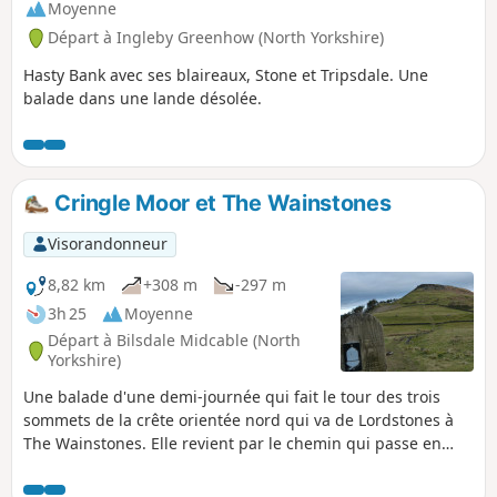
Moyenne
Départ à Ingleby Greenhow (North Yorkshire)
Hasty Bank avec ses blaireaux, Stone et Tripsdale. Une
balade dans une lande désolée.
Cringle Moor et The Wainstones
Visorandonneur
8,82 km
+308 m
-297 m
3h 25
Moyenne
Départ à Bilsdale Midcable (North
Yorkshire)
Une balade d'une demi-journée qui fait le tour des trois
sommets de la crête orientée nord qui va de Lordstones à
The Wainstones. Elle revient par le chemin qui passe en
dessous de la crête et finit au Lordstones Cafe.