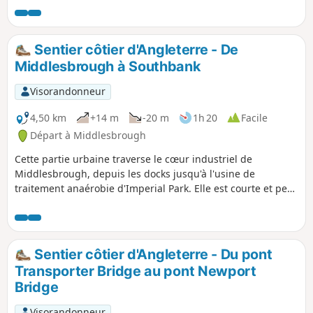
dernière partie du Teesdale Way (suis ces panneaux en
l'absence de panneaux indiquant le sentier côtier anglais
jusqu'à Coatham Marsh). À la fin de cette balade, tu seras
Sentier côtier d'Angleterre - De
récompensé par le Locke Park.
Middlesbrough à Southbank
Visorandonneur
4,50 km
+14 m
-20 m
1h 20
Facile
Départ à Middlesbrough
Cette partie urbaine traverse le cœur industriel de
Middlesbrough, depuis les docks jusqu'à l'usine de
traitement anaérobie d'Imperial Park. Elle est courte et peut
être combinée avec d'autres sections du sentier côtier
anglais ou avec une visite du centre-ville de
Middlesbrough.
Sentier côtier d'Angleterre - Du pont
Transporter Bridge au pont Newport
Bridge
Visorandonneur