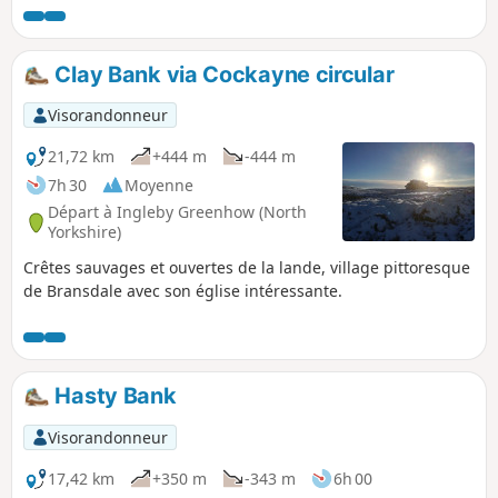
d'Ingleby et Battersby Moors, puis
redescente jusqu'au point de départ.
(15,7 km avec 340 mètres de dénivelé.)
Clay Bank via Cockayne circular
Visorandonneur
21,72 km
+444 m
-444 m
7h 30
Moyenne
Départ à Ingleby Greenhow (North
Yorkshire)
Crêtes sauvages et ouvertes de la lande, village pittoresque
de Bransdale avec son église intéressante.
Hasty Bank
Visorandonneur
17,42 km
+350 m
-343 m
6h 00