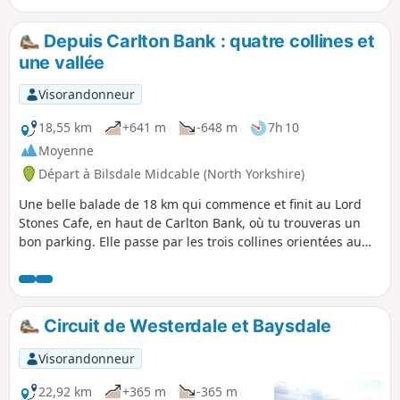
Depuis Carlton Bank : quatre collines et
une vallée
Visorandonneur
18,55 km
+641 m
-648 m
7h 10
Moyenne
Départ à Bilsdale Midcable (North Yorkshire)
Une belle balade de 18 km qui commence et finit au Lord
Stones Cafe, en haut de Carlton Bank, où tu trouveras un
bon parking. Elle passe par les trois collines orientées au
nord et la montée vers Round Hill. Le chemin redescend
ensuite vers Seave Green en passant par Bilsdale Hall. De
là, il traverse des pâturages vallonnés jusqu'à un petit bout
de Raisdale Road avant de prendre un joli sentier à travers
Circuit de Westerdale et Baysdale
les bois et les landes pour revenir au point de départ. Au
total, le parcours fait 18,6 km et comprend 686 mètres de
Visorandonneur
dénivelé positif et négatif.
22,92 km
+365 m
-365 m