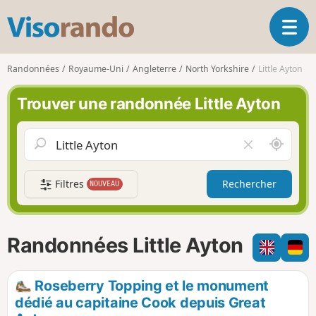
V
O
i
u
s
v
o
Randonnées
Royaume-Uni
Angleterre
North Yorkshire
Little Ayton
r
r
i
a
Trouver une randonnée Little Ayton
r
n
l
d
a
o
A
V
n
u
i
a
t
d
v
Filtres
Rechercher
NOUVEAU
o
e
i
u
r
g
r
l
a
d
e
Randonnées Little Ayton
t
e
c
i
m
h
o
o
a
Roseberry Topping et le monument
n
i
m
dédié au capitaine Cook depuis Great
p