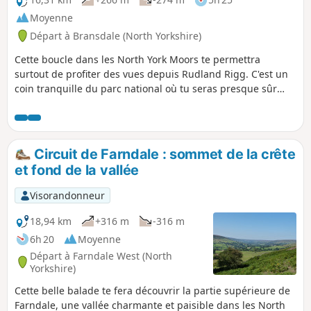
Moyenne
Départ à Bransdale (North Yorkshire)
Cette boucle dans les North York Moors te permettra
surtout de profiter des vues depuis Rudland Rigg. C'est un
coin tranquille du parc national où tu seras presque sûr
d'être seul.
Circuit de Farndale : sommet de la crête
et fond de la vallée
Visorandonneur
18,94 km
+316 m
-316 m
6h 20
Moyenne
Départ à Farndale West (North
Yorkshire)
Cette belle balade te fera découvrir la partie supérieure de
Farndale, une vallée charmante et paisible dans les North