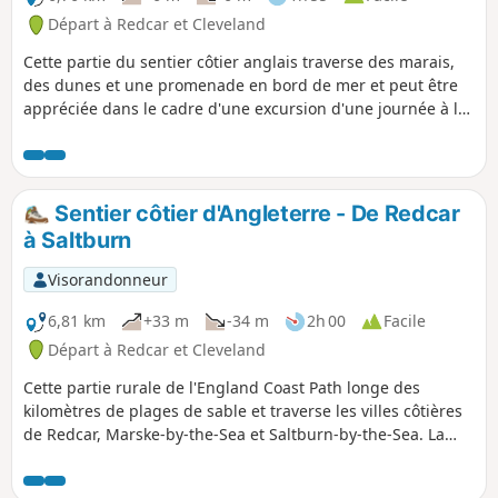
Départ à Redcar et Cleveland
Cette partie du sentier côtier anglais traverse des marais,
des dunes et une promenade en bord de mer et peut être
appréciée dans le cadre d'une excursion d'une journée à la
plage. Dès le début de la balade, tu pourras voir les
vestiges de l'aciérie, aujourd'hui désaffectée, au-delà du
terrain de golf.
Sentier côtier d'Angleterre - De Redcar
à Saltburn
Visorandonneur
6,81 km
+33 m
-34 m
2h 00
Facile
Départ à Redcar et Cleveland
Cette partie rurale de l'England Coast Path longe des
kilomètres de plages de sable et traverse les villes côtières
de Redcar, Marske-by-the-Sea et Saltburn-by-the-Sea. La
majeure partie de la balade se fait le long des dunes de
sable et au sommet des falaises, la dernière partie longeant