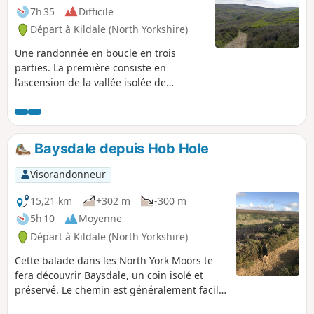
7h 35
Difficile
Départ à Kildale (North Yorkshire)
Une randonnée en boucle en trois
parties. La première consiste en
l’ascension de la vallée isolée de
Westerdale ; à travers les terres
agricoles et les landes d’altitude jusqu’à
l’ancienne voie ferrée de transport de
minerai de fer. La deuxième partie suit
Baysdale depuis Hob Hole
l’ancienne voie ferrée vers l’ouest
jusqu’au Bloworth Crossing. Enfin,
Visorandonneur
empruntez un sentier de lande vers le
nord puis le nord-est pour suivre
15,21 km
+302 m
-300 m
d’autres sentiers à travers les landes et
5h 10
Moyenne
descendre vers Baysdale, en passant
Départ à Kildale (North Yorkshire)
par Baysdale Abbey Farm, puis suivez
les chemins le long du bord de la lande
Cette balade dans les North York Moors te
pour revenir au parking. Une grande
fera découvrir Baysdale, un coin isolé et
variété de terres agricoles et de landes,
préservé. Le chemin est généralement facile
de superbes vues et un cadre
à suivre et il vaut mieux choisir une belle