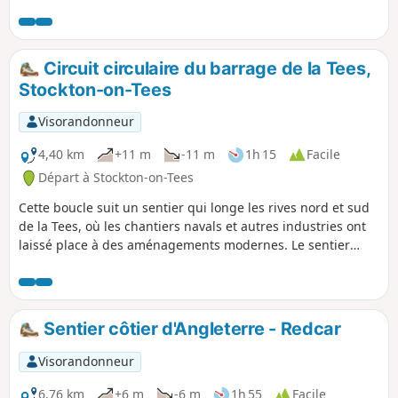
vue sur les deux ponts et la rive nord de la Tees. Le sentier
est accessible même s'il traverse une zone industrielle de
Middlesbrough. Cette partie peut facilement être combinée
avec une visite du centre-ville de Middlesbrough.
Circuit circulaire du barrage de la Tees,
Stockton-on-Tees
Visorandonneur
4,40 km
+11 m
-11 m
1h 15
Facile
Départ à Stockton-on-Tees
Cette boucle suit un sentier qui longe les rives nord et sud
de la Tees, où les chantiers navals et autres industries ont
laissé place à des aménagements modernes. Le sentier
passe devant le barrage de la Tees et offre une belle vue
sur le pont Infinity Bridge. Il est aussi entièrement
accessible.
Sentier côtier d'Angleterre - Redcar
Visorandonneur
6,76 km
+6 m
-6 m
1h 55
Facile