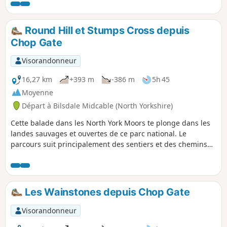
généralement tranquille, avec une
journée pour profiter des vues.
multitude d’oiseaux sauvages à la fin du
printemps et en été.
Round Hill et Stumps Cross depuis
Chop Gate
Visorandonneur
16,27 km
+393 m
-386 m
5h 45
Moyenne
Départ à Bilsdale Midcable (North Yorkshire)
Cette balade dans les North York Moors te plonge dans les
landes sauvages et ouvertes de ce parc national. Le
parcours suit principalement des sentiers et des chemins
bien tracés, mais choisis un temps clément pour profiter de
la vue.
Les Wainstones depuis Chop Gate
Visorandonneur