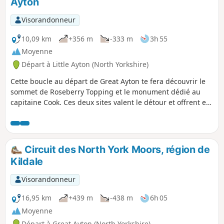
Ayton
Visorandonneur
10,09 km
+356 m
-333 m
3h 55
Moyenne
Départ à Little Ayton (North Yorkshire)
Cette boucle au départ de Great Ayton te fera découvrir le
sommet de Roseberry Topping et le monument dédié au
capitaine Cook. Ces deux sites valent le détour et offrent en
prime de superbes vues sur la campagne.
Circuit des North York Moors, région de
Kildale
Visorandonneur
16,95 km
+439 m
-438 m
6h 05
Moyenne
Départ à Great Ayton (North Yorkshire)