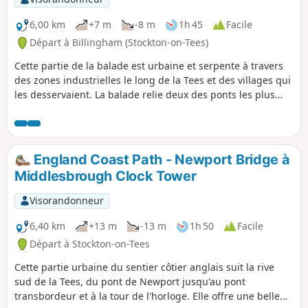
6,00 km
+7 m
-8 m
1h 45
Facile
Départ à Billingham (Stockton-on-Tees)
Cette partie de la balade est urbaine et serpente à travers
des zones industrielles le long de la Tees et des villages qui
les desservaient. La balade relie deux des ponts les plus
emblématiques de la région, le Transporter Bridge et le
Newport Bridge. Tout au long de la balade, tu pourras voir
des traces de l'industrie lourde d'hier et d'aujourd'hui. La
plupart des sentiers de randonnée longent les routes
England Coast Path - Newport Bridge à
principales, donc fais attention à la circulation.
Middlesbrough Clock Tower
Visorandonneur
6,40 km
+13 m
-13 m
1h 50
Facile
Départ à Stockton-on-Tees
Cette partie urbaine du sentier côtier anglais suit la rive
sud de la Tees, du pont de Newport jusqu'au pont
transbordeur et à la tour de l'horloge. Elle offre une belle