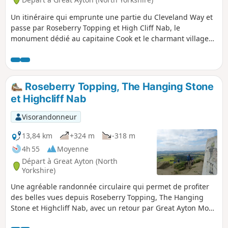
Un itinéraire qui emprunte une partie du Cleveland Way et
passe par Roseberry Topping et High Cliff Nab, le
monument dédié au capitaine Cook et le charmant village
de Kildale.
Roseberry Topping, The Hanging Stone
et Highcliff Nab
Visorandonneur
13,84 km
+324 m
-318 m
4h 55
Moyenne
Départ à Great Ayton (North
Yorkshire)
Une agréable randonnée circulaire qui permet de profiter
des belles vues depuis Roseberry Topping, The Hanging
Stone et Highcliff Nab, avec un retour par Great Ayton Moor.
Depuis Great Ayton, passez devant Gribdale Terrace et