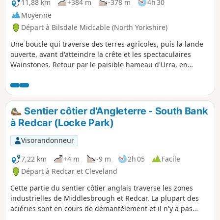
11,88 km
+384 m
-378 m
4h 30
Moyenne
Départ à Bilsdale Midcable (North Yorkshire)
Une boucle qui traverse des terres agricoles, puis la lande
ouverte, avant d'atteindre la crête et les spectaculaires
Wainstones. Retour par le paisible hameau d'Urra, en
passant devant la ferme de Bilsdale Hall. Vous trouverez de
quoi vous restaurer au Buck Inn à Chop Gate.
Sentier côtier d'Angleterre - South Bank
à Redcar (Locke Park)
Visorandonneur
7,22 km
+4 m
-9 m
2h 05
Facile
Départ à Redcar et Cleveland
Cette partie du sentier côtier anglais traverse les zones
industrielles de Middlesbrough et Redcar. La plupart des
aciéries sont en cours de démantèlement et il n'y a pas
grand-chose à voir sur le parcours. L'itinéraire suit la