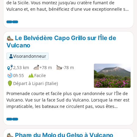
de la Sicile. Vous montez jusqu'au cratère fumant de
Vulcano et, en haut, bénéficiez d'une vue exceptionnelle sur
Vulcano, Lipari et l'ensemble de l'archipel. Mai 2024. Selon
deux viso-randonneurs, le cratère est de nouveau
accessible selon des horaires précis (voir photo). Merci pour
cette information et pour la photo.
Le Belvédère Capo Grillo sur l'Île de
Vulcano
Visorandonneur
2,53 km
+78 m
-78 m
0h 55
Facile
Départ à Lipari (Italie)
Promenade courte et facile plus que randonnée sur l'Île de
Vulcano. Vue sur la face Sud du Vulcano. Lorsque la mer est
impraticable, les bateaux ne circulent pas, vous êtes
coincés pour une journée sur la petite île. Louez donc un
engin pour en faire le tour, et posez-vous au belvédère
Capo Grillo.
Phare du Molo du Gelso à Vulcano