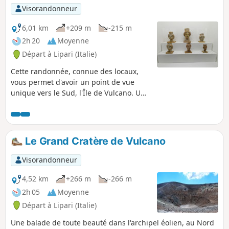
Visorandonneur
6,01 km
+209 m
-215 m
2h 20
Moyenne
Départ à Lipari (Italie)
Cette randonnée, connue des locaux,
vous permet d'avoir un point de vue
unique vers le Sud, l'Île de Vulcano. Une
très belle végétation fleurie en Mai.
L'observatoire dépend de l'institut de
géophysique et vulcanologie italien et
surveille le Vulcano
Le Grand Cratère de Vulcano
Visorandonneur
4,52 km
+266 m
-266 m
2h 05
Moyenne
Départ à Lipari (Italie)
Une balade de toute beauté dans l'archipel éolien, au Nord