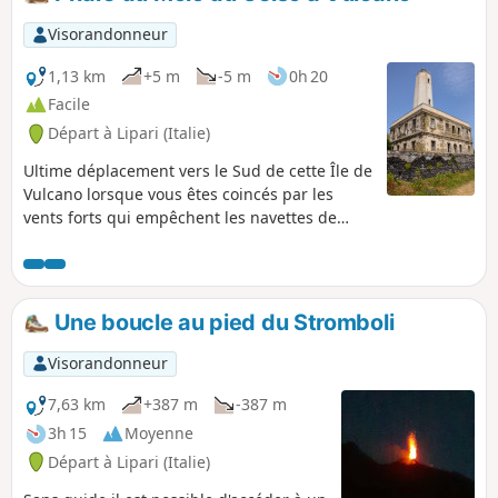
Visorandonneur
1,13 km
+5 m
-5 m
0h 20
Facile
Départ à Lipari (Italie)
Ultime déplacement vers le Sud de cette Île de
Vulcano lorsque vous êtes coincés par les
vents forts qui empêchent les navettes de
circuler et vous bloquent une journée de plus
sur l'île. Il est nécessaire de louer un véhicule
pour s'y rendre.
Une boucle au pied du Stromboli
Visorandonneur
7,63 km
+387 m
-387 m
3h 15
Moyenne
Départ à Lipari (Italie)