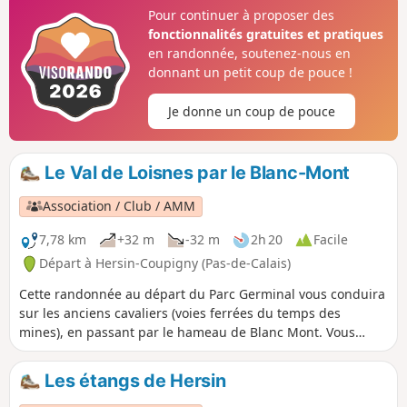
Coupigny fut une rescapée du Titanic.
Pour continuer à proposer des
fonctionnalités gratuites et pratiques
en randonnée, soutenez-nous en
donnant un petit coup de pouce !
Je donne un coup de pouce
Le Val de Loisnes par le Blanc-Mont
Association / Club / AMM
7,78 km
+32 m
-32 m
2h 20
Facile
Départ à Hersin-Coupigny (Pas-de-Calais)
Cette randonnée au départ du Parc Germinal vous conduira
sur les anciens cavaliers (voies ferrées du temps des
mines), en passant par le hameau de Blanc Mont. Vous
longerez la Loisnes avant de revenir sur Hersin pour
traverser le jardin public et le terril.
Les étangs de Hersin