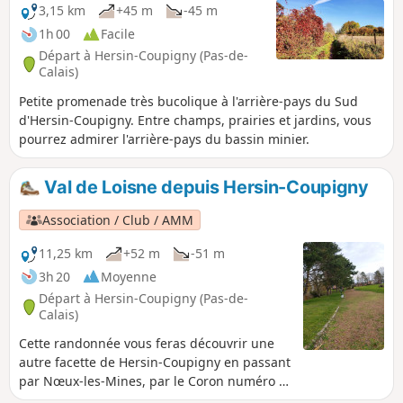
3,15 km
+45 m
-45 m
1h 00
Facile
Départ à Hersin-Coupigny (Pas-de-
Calais)
Petite promenade très bucolique à l'arrière-pays du Sud
d'Hersin-Coupigny. Entre champs, prairies et jardins, vous
pourrez admirer l'arrière-pays du bassin minier.
Val de Loisne depuis Hersin-Coupigny
Association / Club / AMM
11,25 km
+52 m
-51 m
3h 20
Moyenne
Départ à Hersin-Coupigny (Pas-de-
Calais)
Cette randonnée vous feras découvrir une
autre facette de Hersin-Coupigny en passant
par Nœux-les-Mines, par le Coron numéro 3
et la Ferme du Blanc-Mont, sans oublier le