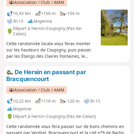
Association / Club / AMM
10,43 km
+100 m
-104 m
3h 15
Moyenne
Départ à Hersin-Coupigny (Pas-de-
Calais)
Cette randonnée locale vous feras monter
sur les hauteurs de Coupigny, puis passer
par les Étangs des Claires Fontaines, le
Corons Beclet sans oublier le terril. La
randonnée se fait sur de bons chemins et
De Hersin en passant par
avec une belle biodiversité.
Bracquencourt
Association / Club / AMM
10,22 km
+118 m
-120 m
3h 15
Moyenne
Départ à Hersin-Coupigny (Pas-de-Calais)
Cette randonnée vous fera passer sur de bons chemins en
passant par Verdrel, Bracquencourt et la cité n°9 de Barlin,