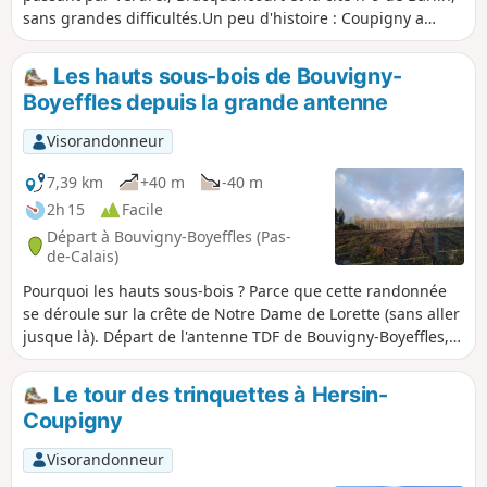
sans grandes difficultés.Un peu d'histoire : Coupigny a
donné son nom à une grande famille de noble de l'Artois.
Son nom officiel est apparu en 1801.
Les hauts sous-bois de Bouvigny-
Boyeffles depuis la grande antenne
Visorandonneur
7,39 km
+40 m
-40 m
2h 15
Facile
Départ à Bouvigny-Boyeffles (Pas-
de-Calais)
Pourquoi les hauts sous-bois ? Parce que cette randonnée
se déroule sur la crête de Notre Dame de Lorette (sans aller
jusque là). Départ de l'antenne TDF de Bouvigny-Boyeffles,
la 3e plus haute construction de France puisque elle fait
305 m de haut. Rien que sa vue en soit est déjà une
Le tour des trinquettes à Hersin-
attraction car vous êtes garé à une quinzaine de mètres de
Coupigny
la base, ça donne le vertige. Les premiers mètres enfin vous
offrent déjà une vue panoramique sur le bassin minier.
Visorandonneur