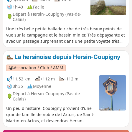
1h 40
Facile
Départ à Hersin-Coupigny (Pas-de-
Calais)
Une très belle petite ballade riche de très beaux points de
vue sur la campagne et le bassin minier. Très dépaysante et
avec un passage surprenant dans une petite voyette très
encaissée entre deux parcelles de forêt, derrière Bouvigny-
Boyeffles. Qui plus est, vous pourrez vous restaurer aux
La hersinoise depuis Hersin-Coupigny
Étangs de Claire Fontaine à environ 400 m du départ. Ces
étangs de pêche disposent d'une petite brasserie qui, bien
Association / Club / AMM
que ne payant pas de mine, propose des frites fraîches
parmi les meilleures des environs.
11,52 km
+112 m
-112 m
3h 35
Moyenne
Départ à Hersin-Coupigny (Pas-de-
Calais)
Un peu d'histoire. Coupigny provient d'une
grande famille de noble de l'Artois, de Saint-
Martin-en-Artois, et deviendras Hersin-
Coupigny. Une habitante de Hersin-