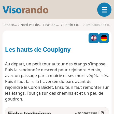
V
O
i
u
s
v
o
Randonnées
Nord-Pas-de-Calais
Pas-de-Calais
Hersin-Coupigny
Les hauts de Coupigny
r
r
i
a
r
n
l
d
Les hauts de Coupigny
a
o
n
a
Au départ, un petit tour autour des étangs s'impose.
v
Puis la randonnée descend pour rejoindre Hersin,
i
avec un passage par la mairie et ses murs végétalisés.
g
Puis il faut faire la traversée du parc avant de
a
t
rejoindre le Coron Béclet. Ensuite, il faut remonter sur
i
les étangs. Tout ça sur des chemins et et un peu de
o
goudron.
n
Fiche technique
n°
92967365