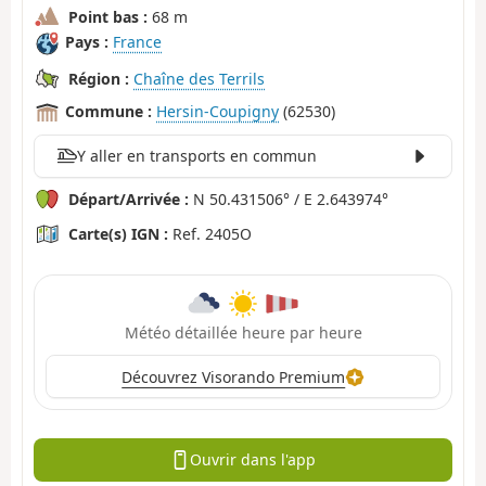
Point bas :
68 m
Pays :
France
Région :
Chaîne des Terrils
Commune :
Hersin-Coupigny
(62530)
Y aller en transports en commun
Départ/Arrivée :
N 50.431506° / E 2.643974°
Carte(s) IGN :
Ref. 2405O
Météo détaillée heure par heure
Découvrez Visorando Premium
Ouvrir dans l'app