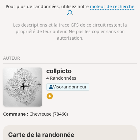
parking (200 m). Très agréable transition entre Killarney et
Pour plus de randonnées, utilisez notre
moteur de recherche
Kenmare, sur la route du fameux Ring of Kerry.
.
Les descriptions et la trace GPS de ce circuit restent la
propriété de leur auteur. Ne pas les copier sans son
autorisation.
AUTEUR
collpicto
4 Randonnées
Visorandonneur
Commune :
Chevreuse (78460)
Carte de la randonnée