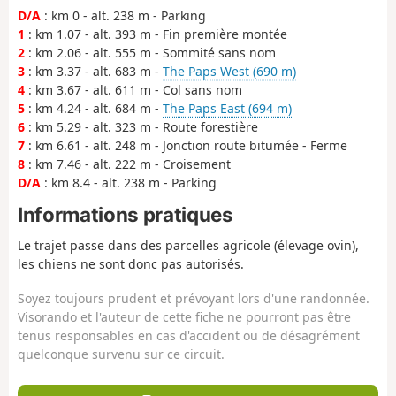
D/A
: km 0 - alt. 238 m - Parking
1
: km 1.07 - alt. 393 m - Fin première montée
2
: km 2.06 - alt. 555 m - Sommité sans nom
3
: km 3.37 - alt. 683 m -
The Paps West (690 m)
4
: km 3.67 - alt. 611 m - Col sans nom
5
: km 4.24 - alt. 684 m -
The Paps East (694 m)
6
: km 5.29 - alt. 323 m - Route forestière
7
: km 6.61 - alt. 248 m - Jonction route bitumée - Ferme
8
: km 7.46 - alt. 222 m - Croisement
D/A
: km 8.4 - alt. 238 m - Parking
Informations pratiques
Le trajet passe dans des parcelles agricole (élevage ovin),
les chiens ne sont donc pas autorisés.
Soyez toujours prudent et prévoyant lors d'une randonnée.
Visorando et l'auteur de cette fiche ne pourront pas être
tenus responsables en cas d'accident ou de désagrément
quelconque survenu sur ce circuit.