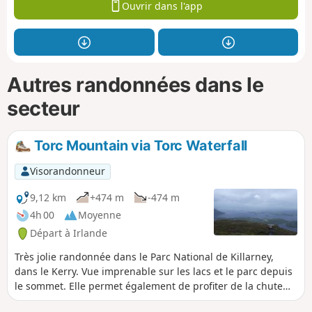
Ouvrir dans l'app
Autres randonnées dans le
secteur
Torc Mountain via Torc Waterfall
Visorandonneur
9,12 km
+474 m
-474 m
4h 00
Moyenne
Départ à Irlande
Très jolie randonnée dans le Parc National de Killarney,
dans le Kerry. Vue imprenable sur les lacs et le parc depuis
le sommet. Elle permet également de profiter de la chute
d'eau Torc Waterfall, très facilement accessible depuis le