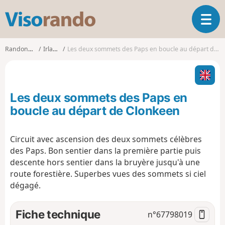
V
O
i
u
s
v
o
Randonnées
Irlande
Les deux sommets des Paps en boucle au départ de Clonkeen
r
r
i
a
r
n
l
d
Les deux sommets des Paps en
a
o
n
boucle au départ de Clonkeen
a
v
Circuit avec ascension des deux sommets célèbres
i
des Paps. Bon sentier dans la première partie puis
g
a
descente hors sentier dans la bruyère jusqu'à une
t
route forestière. Superbes vues des sommets si ciel
i
dégagé.
o
n
Fiche technique
n°
67798019