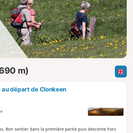
o
a
i
m
p
(690 m)
 au départ de Clonkeen
e
s. Bon sentier dans la première partie puis descente hors