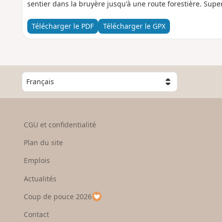
sentier dans la bruyère jusqu'à une route forestière. Sup
Télécharger le PDF
Télécharger le GPX
C
h
o
i
s
CGU et confidentialité
i
s
Plan du site
s
e
Emplois
z
Actualités
u
n
Coup de pouce 2026
p
a
Contact