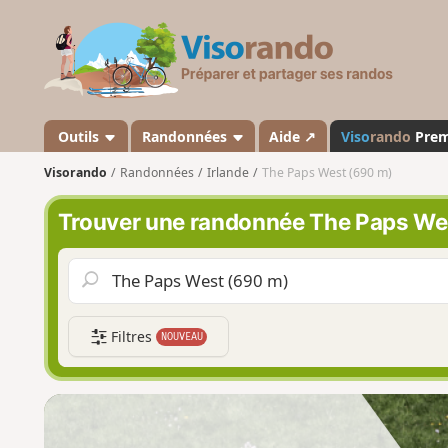
V
i
s
o
r
a
Outils
Randonnées
Aide ↗
Viso
rando
Pre
n
Visorando
Randonnées
Irlande
The Paps West (690 m)
d
o
Trouver une randonnée The Paps We
Filtres
NOUVEAU