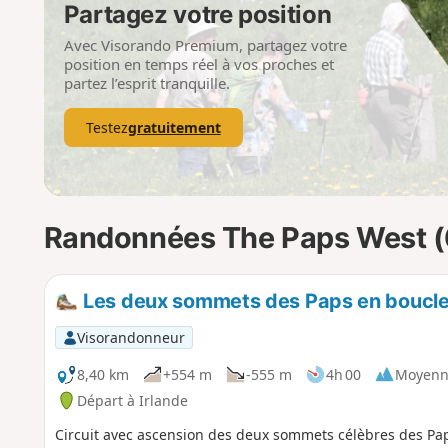
Partagez votre position
Avec Visorando Premium, partagez votre
position en temps réel à vos proches et
partez l’esprit tranquille.
Testez
gratuitement
Randonnées The Paps West 
Les deux sommets des Paps en boucle
Visorandonneur
8,40 km
+554 m
-555 m
4h 00
Moyenn
Départ à Irlande
Circuit avec ascension des deux sommets célèbres des Pap