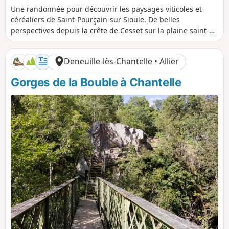
i
u
é
é
Une randonnée pour découvrir les paysages viticoles et
s
r
n
n
céréaliers de Saint-Pourçain-sur Sioule. De belles
t
é
i
i
perspectives depuis la crête de Cesset sur la plaine saint-
a
e
v
v
pourcinoise et la Chaine des Puys. Des châteaux, des
n
e
e
églises, un périple de 25 km entre Chareil-Cintrat, Cesset,
c
l
l
Deneuille-lès-Chantelle • Allier
e
é
é
Bransat, Saulcet et Louchy-Montfand.
p
n
Gorges de la Bouble à Chantelle
o
é
s
g
i
a
t
t
i
i
f
f