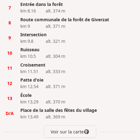
Entrée dans la forêt
7
km 8.16
alt. 374 m
Route communale de la forêt de Giverzat
8
km 9
alt. 371 m
Intersection
9
km 9.8
alt. 321 m
Ruisseau
10
km 10.5
alt. 304 m
Croisement
11
km 11.51
alt. 333 m
Patte d'oie
12
km 12.54
alt. 371 m
École
13
km 13.29
alt. 370 m
Place de la salle des fêtes du village
D/A
km 13.49
alt. 369 m
Voir sur la carte