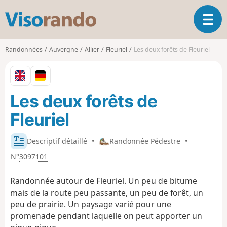
V
O
i
u
s
v
o
Randonnées
Auvergne
Allier
Fleuriel
Les deux forêts de Fleuriel
r
r
i
a
r
n
l
d
Les deux forêts de
a
o
n
Fleuriel
a
v
i
Descriptif détaillé
•
Randonnée Pédestre
•
g
N°
3097101
a
t
Randonnée autour de Fleuriel. Un peu de bitume
i
mais de la route peu passante, un peu de forêt, un
o
peu de prairie. Un paysage varié pour une
n
promenade pendant laquelle on peut apporter un