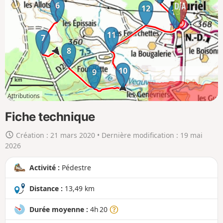
r
6
12
13
l
a
11
7
c
8
a
r
10
9
t
1 km
e
Attributions
e
4km
12km
n
Fiche technique
g
Création :
21 mars 2020
• Dernière modification :
19 mai
r
2026
a
n
Activité :
Pédestre
d
Distance :
13,49 km
Durée moyenne :
4h 20