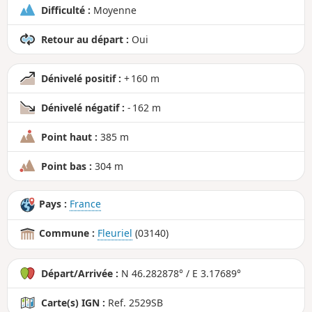
Difficulté :
Moyenne
Retour au départ :
Oui
Dénivelé positif :
+ 160 m
Dénivelé négatif :
- 162 m
Point haut :
385 m
Point bas :
304 m
Pays :
France
Commune :
Fleuriel
(03140)
Départ/Arrivée :
N 46.282878° / E 3.17689°
Carte(s) IGN :
Ref. 2529SB