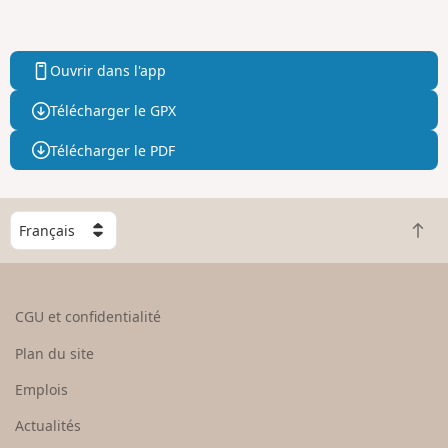
Ouvrir dans l'app
Télécharger le GPX
Télécharger le PDF
C
R
h
e
o
t
i
o
s
CGU et confidentialité
u
i
r
s
Plan du site
e
s
n
e
Emplois
h
z
Actualités
a
u