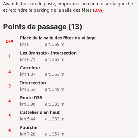
Avant le bureau de poste, emprunter un chemin sur la gauche
et rejoindre le parking de la salle des fêtes (
D/A
).
Points de passage (13)
Place de la salle des fêtes du village
D/A
km 0
alt. 369 m
Les Bransats - Intersection
1
km 0.71
alt. 363 m
Carrefour
2
km 1.37
alt. 353 m
Intersection
3
km 2.53
alt. 348 m
Route D36
4
km 3.96
alt. 383 m
L'attelier d'en haut
5
km 5.44
alt. 383 m
Fourche
6
km 7.28
alt. 351 m