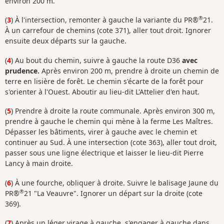
environ 200 m.
®
(
3
) À l'intersection, remonter à gauche la variante du PR®
21.
À un carrefour de chemins (cote 371), aller tout droit. Ignorer
ensuite deux départs sur la gauche.
(
4
) Au bout du chemin, suivre à gauche la route D36
avec
prudence.
Après environ 200 m, prendre à droite un chemin de
terre en lisière de forêt. Le chemin s'écarte de la forêt pour
s'orienter à l'Ouest. Aboutir au lieu-dit L'Attelier d'en haut.
(
5
) Prendre à droite la route communale. Après environ 300 m,
prendre à gauche le chemin qui mène à la ferme Les Maîtres.
Dépasser les bâtiments, virer à gauche avec le chemin et
continuer au Sud. À une intersection (cote 363), aller tout droit,
passer sous une ligne électrique et laisser le lieu-dit Pierre
Lancy à main droite.
(
6
) À une fourche, obliquer à droite. Suivre le balisage Jaune du
®
PR®
21 "La Veauvre". Ignorer un départ sur la droite (cote
369).
(
7
) Après un léger virage à gauche, s'engager à gauche dans