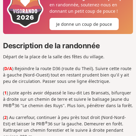
en randonnée, soutenez-nous en
donnant un petit coup de pouce !
Je donne un coup de pouce
Description de la randonnée
Départ de la place de la salle des fêtes du village.
(
D/A
) Rejoindre la route D36 (route du Theil). Suivre cette route
à gauche (Nord-Ouest) tout en restant prudent bien qu'il y ait
peu de circulation. Passer sous une ligne électrique.
(
1
) Juste après avoir dépassé le lieu-dit Les Bransats, bifurquer
à droite sur un chemin de terre et suivre le balisage Jaune du
®
PR®
36 "Le chemin des Ruys". Plus loin, pénétrer dans la forêt.
(
2
) Au carrefour, continuer à peu près tout droit (Nord-Nord-
®
Est) et laisser le PR®
36 sur la gauche. Demeurer en forêt.
Rattraper un chemin forestier et le suivre à droite pendant