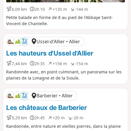
6,09 km
2h 10
+135 m
-144 m
D
D
D
D
i
u
é
é
Petite balade en forme de 8 au pied de l'Abbaye Saint-
s
r
n
n
Vincent de Chantelle.
t
é
i
i
a
e
v
v
n
e
e
Ussel-d'Allier • Allier
c
l
l
e
é
é
Les hauteurs d'Ussel d'Allier
p
n
o
é
7,44 km
2h 35
+156 m
-154 m
s
g
D
D
D
D
i
a
i
u
é
é
Randonnée avec, en point culminant, un panorama sur les
t
t
s
r
n
n
plaines de la Limagne et de la Sioule.
i
i
t
é
i
i
f
f
a
e
v
v
n
e
e
Barberier • Allier
c
l
l
e
é
é
Les châteaux de Barberier
p
n
o
é
9,29 km
2h 45
+20 m
-20 m
s
g
D
D
D
D
i
a
i
u
é
é
Randonnée, entre nature et vieilles pierres, dans la plaine
t
t
s
r
n
n