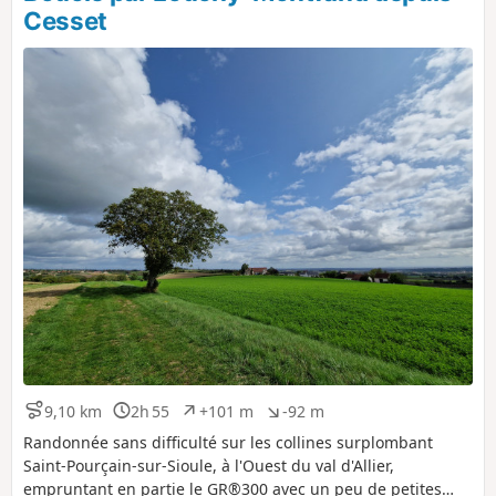
s
g
Cesset
i
a
t
t
i
i
f
f
9,10 km
2h 55
+101 m
-92 m
D
D
D
D
i
u
é
é
Randonnée sans difficulté sur les collines surplombant
s
r
n
n
Saint-Pourçain-sur-Sioule, à l'Ouest du val d'Allier,
t
é
i
i
empruntant en partie le GR®300 avec un peu de petites