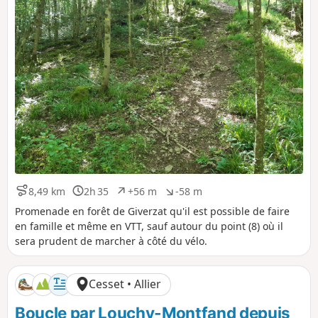
8,49 km
2h 35
+56 m
-58 m
D
D
D
D
i
u
é
é
Promenade en forêt de Giverzat qu'il est possible de faire
s
r
n
n
en famille et même en VTT, sauf autour du point (8) où il
t
é
i
i
sera prudent de marcher à côté du vélo.
a
e
v
v
n
e
e
c
l
l
Cesset • Allier
e
é
é
p
n
Boucle par Louchy-Montfand depuis
o
é