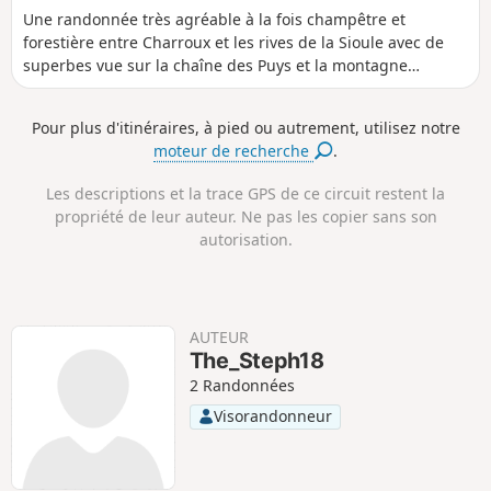
i
u
é
é
Une randonnée très agréable à la fois champêtre et
s
r
n
n
forestière entre Charroux et les rives de la Sioule avec de
t
é
i
i
superbes vue sur la chaîne des Puys et la montagne
a
e
v
v
bourbonaise par temps clair.
n
e
e
c
l
l
Pour plus d'itinéraires, à pied ou autrement, utilisez notre
e
é
é
moteur de recherche
.
p
n
o
é
s
g
Les descriptions et la trace GPS de ce circuit restent la
i
a
propriété de leur auteur. Ne pas les copier sans son
t
t
autorisation.
i
i
f
f
AUTEUR
The_Steph18
2 Randonnées
Visorandonneur