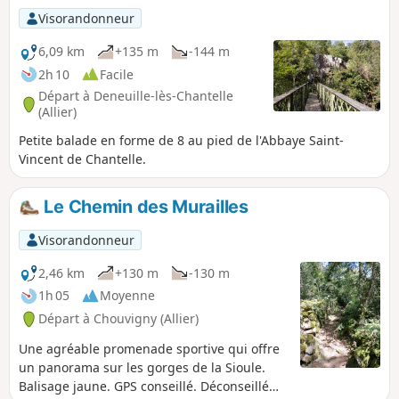
Visorandonneur
6,09 km
+135 m
-144 m
2h 10
Facile
Départ à Deneuille-lès-Chantelle
(Allier)
Petite balade en forme de 8 au pied de l'Abbaye Saint-
Vincent de Chantelle.
Le Chemin des Murailles
Visorandonneur
2,46 km
+130 m
-130 m
1h 05
Moyenne
Départ à Chouvigny (Allier)
Une agréable promenade sportive qui offre
un panorama sur les gorges de la Sioule.
Balisage jaune. GPS conseillé. Déconseillé