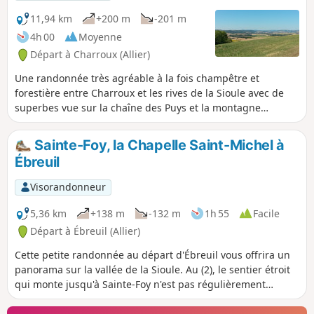
11,94 km
+200 m
-201 m
4h 00
Moyenne
Départ à Charroux (Allier)
Une randonnée très agréable à la fois champêtre et
forestière entre Charroux et les rives de la Sioule avec de
superbes vue sur la chaîne des Puys et la montagne
bourbonaise par temps clair.
Sainte-Foy, la Chapelle Saint-Michel à
Ébreuil
Visorandonneur
5,36 km
+138 m
-132 m
1h 55
Facile
Départ à Ébreuil (Allier)
Cette petite randonnée au départ d'Ébreuil vous offrira un
panorama sur la vallée de la Sioule. Au (2), le sentier étroit
qui monte jusqu'à Sainte-Foy n'est pas régulièrement
entretenu. L'herbe peut être un peu haute.