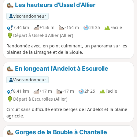
nombreuses activités proposées par la
Les hauteurs d'Ussel d'Allier
base nautique d'Ébreuil.
Visorandonneur
7,44 km
+156 m
-154 m
2h 35
Facile
Départ à Ussel-d'Allier (Allier)
Randonnée avec, en point culminant, un panorama sur les
plaines de la Limagne et de la Sioule.
En longeant l'Andelot à Escurolle
Visorandonneur
8,41 km
+17 m
-17 m
2h 25
Facile
Départ à Escurolles (Allier)
Circuit sans difficulté entre berges de l'Andelot et la plaine
agricole.
Gorges de la Bouble à Chantelle