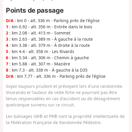
Points de passage
D/A
: km 0 - alt. 336 m - Parking près de l'église
1
: km 0.92 - alt. 356 m - Entrée dans le bois
2
: km 2.08 - alt. 413 m - Sommet
3
: km 2.63 - alt. 389 m - À gauche à la route
4
: km 3.38 - alt. 379 m - À droite à la route
5
: km 4.4 - alt. 358 m - Les Rivards
6
: km 5.34 - alt. 306 m - Chemin à gauche
7
: km 5.88 - alt. 307 m - Maziére
8
: km 7.3 - alt. 338 m - À gauche à la D35
D/A
: km 7.77 - alt. 336 m - Parking près de l'église
Soyez toujours prudent et prévoyant lors d'une randonnée.
Visorando et l'auteur de cette fiche ne pourront pas être
tenus responsables en cas d'accident ou de désagrément
quelconque survenu sur ce circuit.
Les balisages GR® et PR® sont la propriété intellectuelle de
la Fédération Française de Randonnée Pédestre.