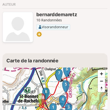
AUTEUR
bernarddemaretz
10 Randonnées
Visorandonneur
Carte de la randonnée
6
7
5
8
4
1
3