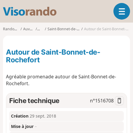
V
O
i
u
s
v
o
Randonnées
Auvergne
Allier
Saint-Bonnet-de-Rochefort
Autour de Saint-Bonnet-de-Rochefort
r
r
i
a
r
n
Autour de Saint-Bonnet-de-
l
d
a
Rochefort
o
n
a
Agréable promenade autour de Saint-Bonnet-de-
v
i
Rochefort.
g
a
Fiche technique
n°
1516708
t
i
o
Création
29 sept. 2018
n
Mise à jour
–