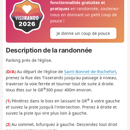
fonctionnalités gratuites et
pratiques
en randonnée, soutenez-
nous en donnant un petit coup de
pouce !
Je donne un coup de pouce
Description de la randonnée
Parking près de l'église.
(
D/A
) Au départ de l'église de
Saint-Bonnet-de-Rochefort
,
prenez la Rue des Tisserands jusqu'au passage à niveau,
traverser la voie ferrée et tourner tout de suite à droite.
®
Vous êtes sur le GR
300 pour 400m environ.
®
(
1
) Pénétrez dans le bois en laissant le GR
à votre gauche
et suivez la piste jusqu'à l'intersection. Prenez à droite et
suivez la piste qui vire plus loin à gauche.
(
2
) Au sommet, bifurquez à gauche. Descendez tout droit