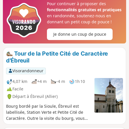
Pour continuer à proposer des
fonctionnalités gratuites et pratiques
en randonnée, soutenez-nous en
donnant un petit coup de pouce !
Je donne un coup de pouce
Tour de la Petite Cité de Caractère
d'Ébreuil
Visorandonneur
4,07 km
+4 m
-4 m
1h 10
Facile
Départ à Ébreuil (Allier)
Bourg bordé par la Sioule, Ébreuil est
labellisée, Station Verte et Petite Cité de
Caractère. Outre la visite du bourg, vous
pourrez profiter d'avril à septembre de