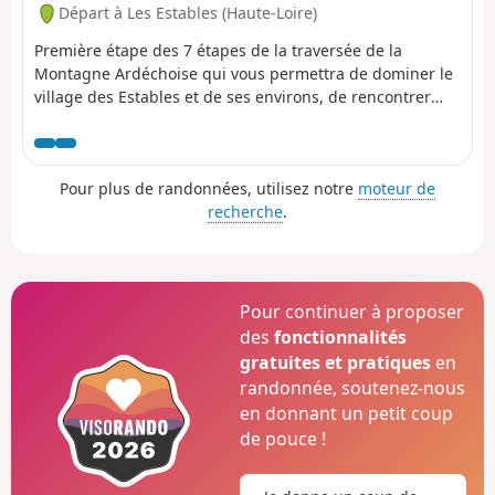
Départ à Les Estables (Haute-Loire)
Première étape des 7 étapes de la traversée de la
Montagne Ardéchoise qui vous permettra de dominer le
village des Estables et de ses environs, de rencontrer
éventuellement des équipages de chiens de traîneau, de
faire une belle traversée en forêt avec des points de vues
sur le cirque des Boutières, le Suc de la Lauzières avant
Pour plus de randonnées, utilisez notre
moteur de
de rejoindre le gîte de Villevieille.
recherche
.
Pour continuer à proposer
des
fonctionnalités
gratuites et pratiques
en
randonnée, soutenez-nous
en donnant un petit coup
de pouce !