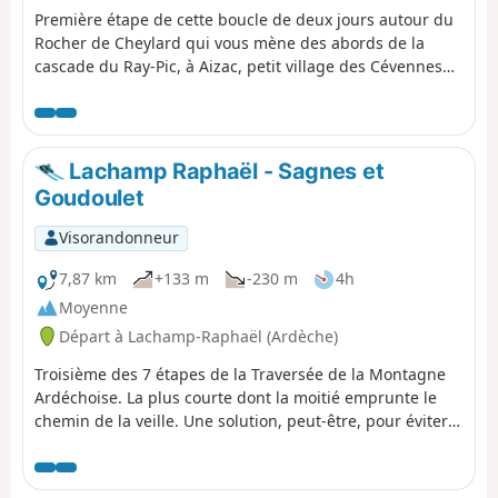
Première étape de cette boucle de deux jours autour du
Rocher de Cheylard qui vous mène des abords de la
cascade du Ray-Pic, à Aizac, petit village des Cévennes
Ardéchoises, perché sur son col, entre Volane et
Besorgues. Forêts de hêtres, landes à genêts,
châtaigniers, voies romaines, torrents aux eaux limpides,
cols aux vues imprenables ... vous cheminez du plateau
Lachamp Raphaël - Sagnes et
ardéchois vers la basse Ardèche.
Goudoulet
Visorandonneur
7,87 km
+133 m
-230 m
4h
Moyenne
Départ à Lachamp-Raphaël (Ardèche)
Troisième des 7 étapes de la Traversée de la Montagne
Ardéchoise. La plus courte dont la moitié emprunte le
chemin de la veille. Une solution, peut-être, pour éviter
ce désagrément est d'emprunter depuis Lachamp-
Raphaël le GR® de Pays Tour de la Montagne Ardéchoise
commun avec le GR® de Pays de la Haute Cévenne