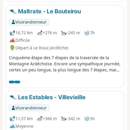
Maltrate - Le Bouteirou
Visorandonneur
16,72 km
+276 m
-245 m
7h
Difficile
Départ à Le Roux (Ardèche)
Cinquième étape des 7 étapes de la traversée de la
Montagne Ardéchoise. Encore une sympathique journée,
certes un peu longue, la plus longue des 7 étapes, mais
loin de tout en utilisant le tracé du GR®7, sauf sur la fin.
Les Estables - Villevieille
Visorandonneur
11,57 km
+366 m
-342 m
5h
Moyenne