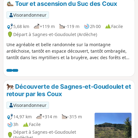
Tour et ascension du Suc des Coux
p
Visorandonneur
5,68 km
+119 m
-119 m
2h 00
Facile
Départ à Sagnes-et-Goudoulet (Ardèche)
Une agréable et belle randonnée sur la montagne
ardéchoise, tantôt en espace découvert, tantôt ombragée,
tantôt dans les myrtilliers et la bruyère, avec des forêts et
de jolis murets de pierres sèches. Point de vue magnifique
à 360° si on en fait l'ascension : de nombreux sucs s'offrent
à la vue outre le Mézenc, le Gerbier des Joncs, etc.
Découverte de Sagnes-et-Goudoulet et
retour par les Coux
Visorandonneur
14,97 km
+314 m
-315 m
3h
Facile
Départ à Sagnes-et-Goudoulet
(Ardèche)