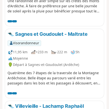
Une randonnée en aller simple sur les crêtes des monts
d'Ardèche. À faire de préférence par une belle journée
de soleil après la pluie pour bénéficier presque tout le
long d'une vue superbe sur toutes les Alpes, du Mont
Blanc au Ventoux.
Sagnes et Goudoulet - Maltrate
Visorandonneur
11,95 km
+233 m
-222 m
5h
Moyenne
Départ à Sagnes-et-Goudoulet (Ardèche)
Quatrième des 7 étapes de la traversée de la Montagne
Ardéchoise. Belle étape au parcours varié entre les
passages dans les bois et les passages à découvert, en
empruntant les GR®73 et GR®7.
Villevieille - Lachamp Raphaël