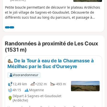
Petite boucle permettant de découvrir le plateau Ardéchois
et le joli village de Sagnes-et-Goudoulet. Découverte de
différents sucs tout au long du parcours, et passage à
proximité des Coux avant de passer à la Ferme du
Bourlatier sur le retour. Diversité des paysages et
découverte des activités agricoles de la région qui garde
toutefois un caractère sauvage. À faire et refaire sans
Randonnées à proximité de Les Coux
hésitation !!!
(1531 m)
De la Tour à eau de la Chaumasse à
Mézilhac par le Suc d'Ourseyre
Visorandonneur
12,49 km
+232 m
-493 m
4h 15
Moyenne
Départ à Sagnes-et-Goudoulet
(Ardèche)