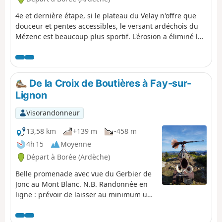
4e et dernière étape, si le plateau du Velay n'offre que
douceur et pentes accessibles, le versant ardéchois du
Mézenc est beaucoup plus sportif. L'érosion a éliminé les
scories volcaniques qui entouraient les anciennes
cheminées magmatiques, et ne subsistent désormais
que des éminences difficilement accessibles, à l'image
du plus célèbre des sucs, le Mont Gerbier de Jonc. Mais
De la Croix de Boutières à Fay-sur-
heureusement, il existe aussi des chemins qui
Lignon
permettent de retrouver les hauteurs de façon bien
agréable.
Visorandonneur
13,58 km
+139 m
-458 m
4h 15
Moyenne
Départ à Borée (Ardèche)
Belle promenade avec vue du Gerbier de
Jonc au Mont Blanc. N.B. Randonnée en
ligne : prévoir de laisser au minimum un
véhicule au départ et un à l'arrivée.