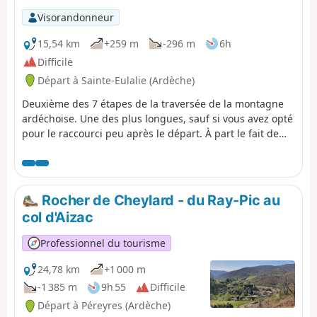
Visorandonneur
15,54 km
+259 m
-296 m
6h
Difficile
Départ à Sainte-Eulalie (Ardèche)
Deuxième des 7 étapes de la traversée de la montagne
ardéchoise. Une des plus longues, sauf si vous avez opté
pour le raccourci peu après le départ. À part le fait de
passer à proximité du Mont Gerbier de Jonc et du site où
se trouve la source, plus exactement les sources de la
Loire qui sont recouvertes de neige en hiver, cette étape
n'est pas la plus intéressante. Mais compte tenu du choix
Rocher de Cheylard - du Ray-Pic au
limité des hébergements en période hivernale, il n'est
col d'Aizac
guère possible de l'éviter.
Professionnel du tourisme
24,78 km
+1 000 m
-1 385 m
9h 55
Difficile
Départ à Péreyres (Ardèche)