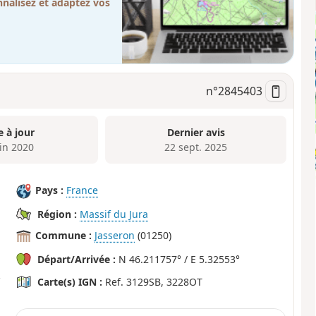
nalisez et adaptez vos
n°
2845403
e à jour
Dernier avis
uin 2020
22 sept. 2025
Pays :
France
Région :
Massif du Jura
Commune :
Jasseron
(01250)
Départ/Arrivée :
N 46.211757° / E 5.32553°
Carte(s) IGN :
Ref. 3129SB, 3228OT