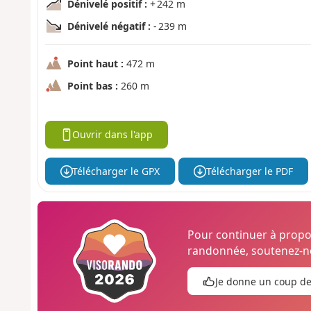
Dénivelé positif :
+ 242 m
Dénivelé négatif :
- 239 m
Point haut :
472 m
Point bas :
260 m
Ouvrir dans l'app
Télécharger le GPX
Télécharger le PDF
Pour continuer à prop
randonnée, soutenez-no
Je donne un coup d