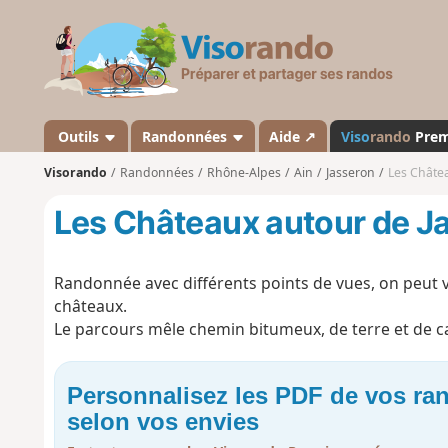
V
i
s
o
r
a
Outils
Randonnées
Aide ↗
Viso
rando
Pre
n
Visorando
Randonnées
Rhône-Alpes
Ain
Jasseron
Les Châte
d
o
Les Châteaux autour de J
Randonnée avec différents points de vues, on peut voi
châteaux.
Le parcours mêle chemin bitumeux, de terre et de ca
Personnalisez les PDF de vos r
selon vos envies