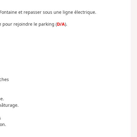
Fontaine et repasser sous une ligne électrique.
e pour rejoindre le parking (
D/A
).
nches
e.
 pâturage.
s
on.