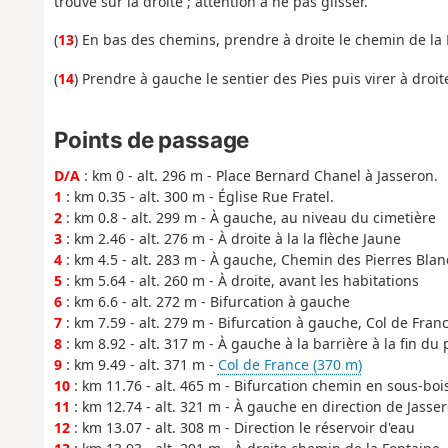
trouve sur la droite ; attention à ne pas glisser.
(
13
) En bas des chemins, prendre à droite le chemin de la 
(
14
) Prendre à gauche le sentier des Pies puis virer à droit
Points de passage
D/A
: km 0 - alt. 296 m - Place Bernard Chanel à Jasseron.
1
: km 0.35 - alt. 300 m - Église Rue Fratel.
2
: km 0.8 - alt. 299 m - À gauche, au niveau du cimetière
3
: km 2.46 - alt. 276 m - À droite à la la flèche Jaune
4
: km 4.5 - alt. 283 m - À gauche, Chemin des Pierres Bla
5
: km 5.64 - alt. 260 m - À droite, avant les habitations
6
: km 6.6 - alt. 272 m - Bifurcation à gauche
7
: km 7.59 - alt. 279 m - Bifurcation à gauche, Col de Franc
8
: km 8.92 - alt. 317 m - À gauche à la barrière à la fin du
9
: km 9.49 - alt. 371 m -
Col de France (370 m)
10
: km 11.76 - alt. 465 m - Bifurcation chemin en sous-boi
11
: km 12.74 - alt. 321 m - À gauche en direction de Jasser
12
: km 13.07 - alt. 308 m - Direction le réservoir d'eau