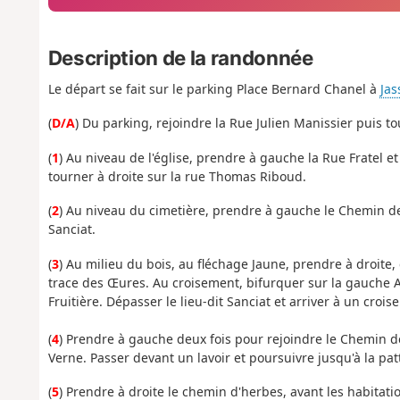
Description de la randonnée
Le départ se fait sur le parking Place Bernard Chanel à
Jas
(
D/A
) Du parking, rejoindre la Rue Julien Manissier puis t
(
1
) Au niveau de l'église, prendre à gauche la Rue Fratel e
tourner à droite sur la rue Thomas Riboud.
(
2
) Au niveau du cimetière, prendre à gauche le Chemin de
Sanciat.
(
3
) Au milieu du bois, au fléchage Jaune, prendre à droite
trace des Œures. Au croisement, bifurquer sur la gauche Al
Fruitière. Dépasser le lieu-dit Sanciat et arriver à un croi
(
4
) Prendre à gauche deux fois pour rejoindre le Chemin de
Verne. Passer devant un lavoir et poursuivre jusqu'à la patt
(
5
) Prendre à droite le chemin d'herbes, avant les habitati