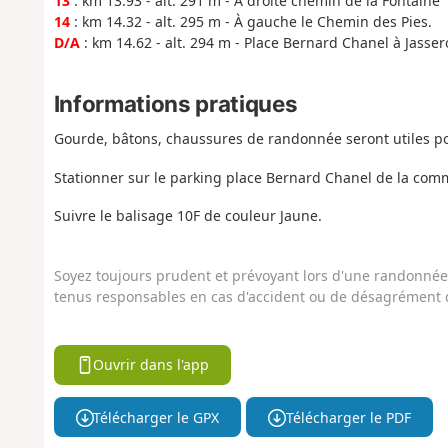
13
: km 13.93 - alt. 291 m - À droite chemin de la Fontaine
14
: km 14.32 - alt. 295 m - À gauche le Chemin des Pies.
D/A
: km 14.62 - alt. 294 m - Place Bernard Chanel à Jasse
Informations pratiques
Gourde, bâtons, chaussures de randonnée seront utiles p
Stationner sur le parking place Bernard Chanel de la com
Suivre le balisage 10F de couleur Jaune.
Soyez toujours prudent et prévoyant lors d'une randonnée. 
tenus responsables en cas d'accident ou de désagrément q
Ouvrir dans l'app
Télécharger le GPX
Télécharger le PDF