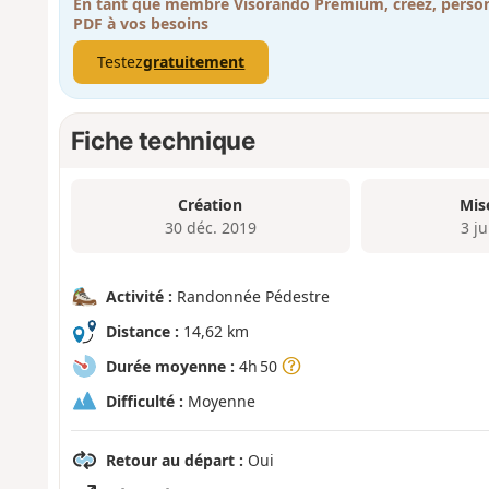
En tant que membre Visorando Premium, créez, person
PDF à vos besoins
Testez
gratuitement
Fiche technique
Création
Mis
30 déc. 2019
3 j
Activité :
Randonnée Pédestre
Distance :
14,62 km
Durée moyenne :
4h 50
Difficulté :
Moyenne
Retour au départ :
Oui