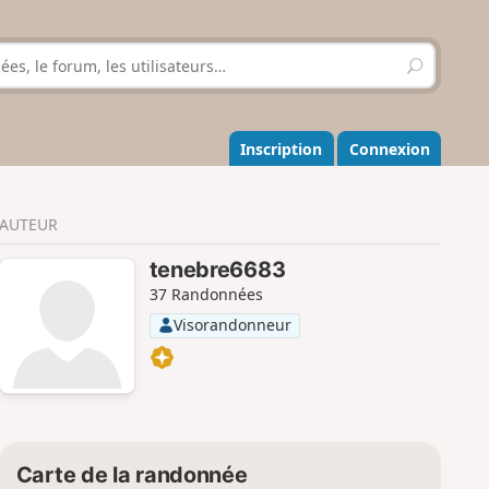
R
e
c
h
e
Inscription
Connexion
r
c
h
AUTEUR
e
r
tenebre6683
37 Randonnées
Visorandonneur
Carte de la randonnée