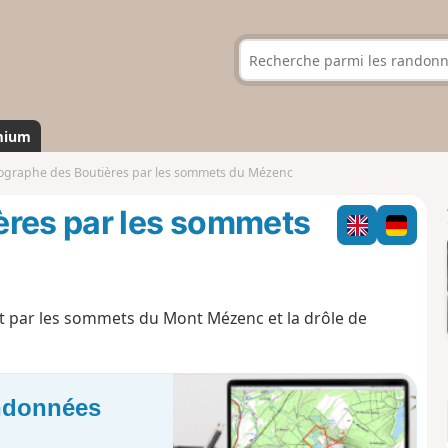
mium
ographe des Boutières par les sommets du Mézenc
ères par les sommets
nt par les sommets du Mont Mézenc et la drôle de
andonnées