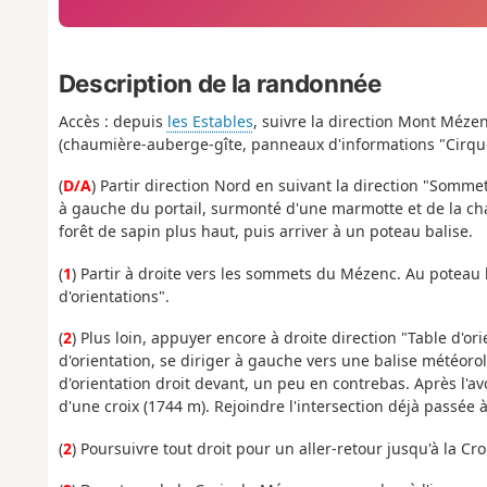
Description de la randonnée
Accès : depuis
les Estables
, suivre la direction Mont Mézen
(chaumière-auberge-gîte, panneaux d'informations "Cirque
(
D/A
) Partir direction Nord en suivant la direction "Som
à gauche du portail, surmonté d'une marmotte et de la chau
forêt de sapin plus haut, puis arriver à un poteau balise.
(
1
) Partir à droite vers les sommets du Mézenc. Au poteau b
d'orientations".
(
2
) Plus loin, appuyer encore à droite direction "Table d'o
d'orientation, se diriger à gauche vers une balise météorol
d'orientation droit devant, un peu en contrebas. Après l'a
d'une croix (1744 m). Rejoindre l'intersection déjà passée à l
(
2
) Poursuivre tout droit pour un aller-retour jusqu'à la C