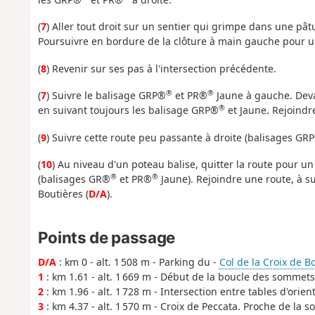
(
7
) Aller tout droit sur un sentier qui grimpe dans une pât
Poursuivre en bordure de la clôture à main gauche pour u
(
8
) Revenir sur ses pas à l'intersection précédente.
®
®
(
7
) Suivre le balisage GRP®
et PR®
Jaune à gauche. Deva
®
en suivant toujours les balisage GRP®
et Jaune. Rejoindr
(
9
) Suivre cette route peu passante à droite (balisages GR
(
10
) Au niveau d'un poteau balise, quitter la route pour un
®
®
(balisages GR®
et PR®
Jaune). Rejoindre une route, à su
Boutières (
D/A
).
Points de passage
D/A
: km 0 - alt. 1 508 m - Parking du -
Col de la Croix de B
1
: km 1.61 - alt. 1 669 m - Début de la boucle des sommets
2
: km 1.96 - alt. 1 728 m - Intersection entre tables d'orient
3
: km 4.37 - alt. 1 570 m - Croix de Peccata. Proche de la s