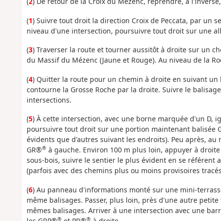
(
2
) De retour de la Croix du Mézenc, reprendre, à l'inverse, 
(
1
) Suivre tout droit la direction Croix de Peccata, par un 
niveau d'une intersection, poursuivre tout droit sur une al
(
3
) Traverser la route et tourner aussitôt à droite sur un 
du Massif du Mézenc (Jaune et Rouge). Au niveau de la Roc
(
4
) Quitter la route pour un chemin à droite en suivant u
contourne la Grosse Roche par la droite. Suivre le balisa
intersections.
(
5
) À cette intersection, avec une borne marquée d'un D, ig
poursuivre tout droit sur une portion maintenant balisée
évidents que d'autres suivant les endroits). Peu après, au
®
GR®
à gauche. Environ 100 m plus loin, appuyer à droite
sous-bois, suivre le sentier le plus évident en se référent
(parfois avec des chemins plus ou moins provisoires tracés 
(
6
) Au panneau d'informations monté sur une mini-terrass
même balisages. Passer, plus loin, près d'une autre petite
mêmes balisages. Arriver à une intersection avec une barr
®
®
les GRP®
et PR®
à droite.