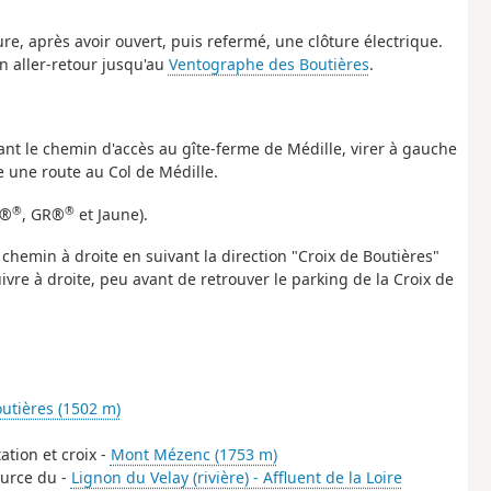
ure, après avoir ouvert, puis refermé, une clôture électrique.
n aller-retour jusqu'au
Ventographe des Boutières
.
nt le chemin d'accès au gîte-ferme de Médille, virer à gauche
e une route au Col de Médille.
®
®
P®
, GR®
et Jaune).
 chemin à droite en suivant la direction "Croix de Boutières"
ivre à droite, peu avant de retrouver le parking de la Croix de
outières (1502 m)
ation et croix -
Mont Mézenc (1753 m)
ource du -
Lignon du Velay (rivière) - Affluent de la Loire