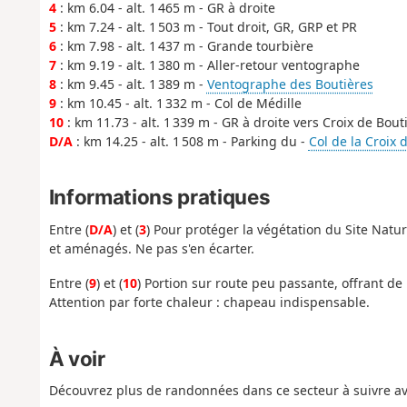
4
: km 6.04 - alt. 1 465 m - GR à droite
5
: km 7.24 - alt. 1 503 m - Tout droit, GR, GRP et PR
6
: km 7.98 - alt. 1 437 m - Grande tourbière
7
: km 9.19 - alt. 1 380 m - Aller-retour ventographe
8
: km 9.45 - alt. 1 389 m -
Ventographe des Boutières
9
: km 10.45 - alt. 1 332 m - Col de Médille
10
: km 11.73 - alt. 1 339 m - GR à droite vers Croix de Bout
D/A
: km 14.25 - alt. 1 508 m - Parking du -
Col de la Croix 
Informations pratiques
Entre (
D/A
) et (
3
) Pour protéger la végétation du Site Natur
et aménagés. Ne pas s'en écarter.
Entre (
9
) et (
10
) Portion sur route peu passante, offrant d
Attention par forte chaleur : chapeau indispensable.
À voir
Découvrez plus de randonnées dans ce secteur à suivre av