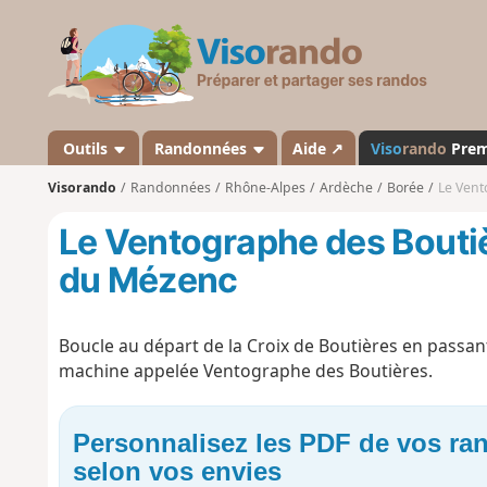
V
i
s
o
r
a
Outils
Randonnées
Aide ↗
Viso
rando
Pre
n
Visorando
Randonnées
Rhône-Alpes
Ardèche
Borée
Le Vent
d
o
Le Ventographe des Bouti
du Mézenc
Boucle au départ de la Croix de Boutières en passa
machine appelée Ventographe des Boutières.
Personnalisez les PDF de vos r
selon vos envies