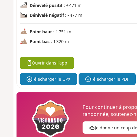
Dénivelé positif :
+ 471 m
Dénivelé négatif :
- 477 m
Point haut :
1 751 m
Point bas :
1 320 m
Ouvrir dans l'app
Télécharger le GPX
Télécharger le PDF
Pour continuer à prop
randonnée, soutenez-no
Je donne un coup d