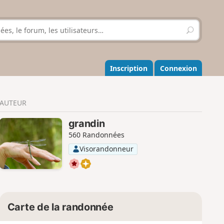
R
e
c
h
e
Inscription
Connexion
r
c
h
AUTEUR
e
r
grandin
560 Randonnées
Visorandonneur
Carte de la randonnée