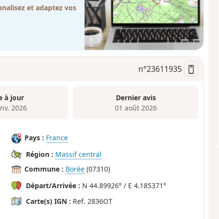
nalisez et adaptez vos
n°
23611935
e à jour
Dernier avis
anv. 2026
01 août 2026
Pays :
France
Région :
Massif central
Commune :
Borée
(07310)
Départ/Arrivée :
N 44.89926° / E 4.185371°
Carte(s) IGN :
Ref. 2836OT