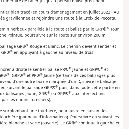
l'itinéraire de l'aller jusqu'au poteau balise précédent.
sentier bien tracé (en cours d'aménagement en juillet 2022). Au
lée gravillonnée et rejoindre une route à la Croix de Peccata.
®
chemin herbeux parallèle à la route et balisé par le GRP®
Tour
he Pointue, poursuivre sur la route sur environ 200 m.
®
n balisage GR®
Rouge et Blanc. Le chemin devient sentier et
®
ge GR®
en appuyant à gauche au niveau de trois
®
®
norer à droite le sentier balisé PR®
Jaune et GRP®
et
®
®
®
 GR®
, GRP®
et PR®
Jaune (certains de ces balisages plus
 niveau d'une autre borne marquée d'un D, suivre le balisage
®
 en suivant le balisage GRP®
puis, dans toute cette partie en
®
®
 aux balisages Jaune, GR®
ou GRP®
aux intersections
par les engins forestiers).
e surplombant une tourbière, poursuivre en suivant les
 tourbière (panneau d'informations). Poursuivre en suivant les
®
ière blanche et verte (ouverte). Le GR®
continue à gauche et