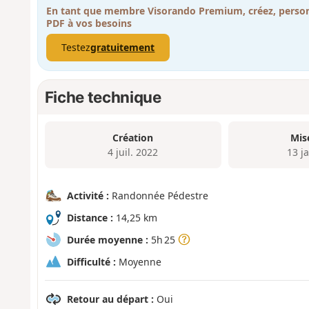
En tant que membre Visorando Premium, créez, person
PDF à vos besoins
Testez
gratuitement
Fiche technique
Création
Mis
4 juil. 2022
13 j
Activité :
Randonnée Pédestre
Distance :
14,25 km
Durée moyenne :
5h 25
Difficulté :
Moyenne
Retour au départ :
Oui