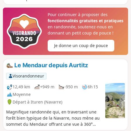
fait un lac de barrage. Situé à 700 m
d'altitude, dans un très joli cadre, cela
Pour continuer à proposer des
en fait un très beau but de randonnée.
fonctionnalités gratuites et pratiques
Mais c'est une randonnée que je
en randonnée, soutenez-nous en
qualifierais de difficile, d'une part, par
donnant un petit coup de pouce !
son dénivelé, d'autre part, parce que
des chemins figurant encore sur les
Je donne un coup de pouce
cartes ont disparu. Ainsi une partie de
la randonnée se fait hors sentier et sans
trop de repère. Il faut donc avoir un
Le Mendaur depuis Aurtitz
sérieux sens de l'orientation et être
habitué à marcher hors piste. Ceci
Visorandonneur
réserve donc cette randonnée à de bons
marcheurs.Application Visorando
12,49 km
+949 m
-950 m
6h 15
conseillée.
Moyenne
Départ à Ituren (Navarre)
Magnifique randonnée qui, en traversant une
forêt bien typique de la Navarre, nous mène au
sommet du Mendaur offrant une vue à 360°
époustouflante. La découverte de l'Ermitage de