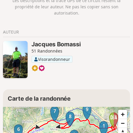
Les descriptions et la trace GPS de ce circuit restent la
propriété de leur auteur. Ne pas les copier sans son
autorisation.
AUTEUR
Jacques Bomassi
51 Randonnées
Visorandonneur
Carte de la randonnée
9
7
8
1
6