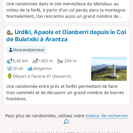
Une randonnée dans le site merveilleux du Mendaur, au
milieu de la forêt, à partir d'un col perdu dans la montagne.
Normalement, l'on rencontre aussi un grand nombre de
troupeaux (à ne pas déranger). On part, non seulement à la
découverte de deux cascades, mais on monte, aussi, au
Urdiki, Apaola et Oianberri depuis le Col
sommet du Zipuru.
de Bulatxiki à Arantza
Visorandonneur
6,43 km
+303 m
-294 m
2h 40
Moyenne
Départ à Facería 87 (Navarre)
Une randonnée entre prés et forêts permettant de faire
trois sommets et de découvrir un grand nombre de bornes
frontières.
Pour plus de randonnées, utilisez notre
moteur de recherche
.