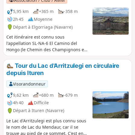
Association / Club / AMM
5,95 km
+365 m
-358 m
2h 45
Moyenne
Départ à Elgorriaga (Navarre)
Cet itinéraire est connu sous
l'appellation SL-NA-6 El Camino del
Hongo (le Chemin des Champignons en
espagnol). Il est repris ici pour être
utilisé avec Visorando.
Tour du Lac d'Arritzulegi en circulaire
depuis Ituren
Visorandonneur
9,62 km
+680 m
-679 m
4h 40
Difficile
Départ à Ituren (Navarre)
Le Lac d'Arritzulegi est plus connu sous
le nom de Lac du Mendaur, car il se
trouve au pied de ce sommet. C'est en