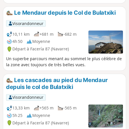
vestiges de charbonnière et d'abris pastoraux.
Le Mendaur depuis le Col de Bulatxiki
Visorandonneur
10,11 km
+681 m
-682 m
4h 50
Moyenne
Départ à Facería 87 (Navarre)
Un superbe parcours menant au sommet le plus célèbre de
la zone avec toujours de très belles vues.
Les cascades au pied du Mendaur
depuis le col de Bulatxiki
Visorandonneur
13,33 km
+565 m
-565 m
5h 25
Moyenne
Départ à Facería 87 (Navarre)