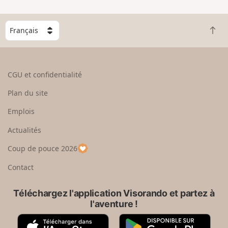
n
g
C
r
R
h
a
e
o
n
t
i
d
o
s
CGU et confidentialité
u
i
r
s
Plan du site
e
s
n
e
Emplois
h
z
Actualités
a
u
u
n
Coup de pouce 2026
t
p
a
Contact
y
s
Téléchargez l'application Visorando et partez à
l'aventure !
A
G