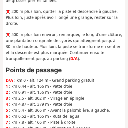
de grosses pierres taillées.
(
8
) 200 m plus loin, quitter la piste et descendre à gauche.
Plus loin, juste après avoir longé une grange, rester sur la
droite.
(
9
) 500 m plus loin environ, remarquer, le long d'une clôture,
une plantation originale de cyprès qui atteignent jusqu'à
30 m de hauteur. Plus loin, la piste se transforme en sentier
et la descente est plus marquée. Continuer ensuite
tranquillement jusqu'au parking (
D/A
).
Points de passage
D/A
: km 0 - alt. 124 m - Grand parking gratuit
1
: km 0.44 - alt. 166 m - Patte d'oie
2
: km 0.91 - alt. 156 m - Patte d'oie
3
: km 2.5 - alt. 302 m - Virage en épingle
4
: km 4.87 - alt. 379 m - Patte d'oie
5
: km 5.4 - alt. 366 m - Avant la palombière, à gauche.
6
: km 6.52 - alt. 165 m - Ruta del agua
7
: km 7.8 - alt. 166 m - Piste à droite