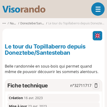
V
O
i
u
s
v
o
•••
Navarre
Doneztebe/Santesteban
Le tour du Topillaberro depuis Doneztebe/Santesteban
r
r
i
a
r
n
l
d
Le tour du Topillaberro depuis
a
o
n
Doneztebe/Santesteban
a
v
Belle randonnée en sous-bois qui permet quand
i
même de pouvoir découvrir les sommets alentours.
g
a
t
Fiche technique
n°
32711717
i
o
n
Création
16 avr. 2023
Mise à jour
23 avr. 2023