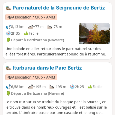
la Trinité sera bien sûr un plus !
Parc naturel de la Seigneurie de Bertiz
Association / Club / AMM
8,13 km
+77 m
-73 m
2h 35
Facile
Départ à Bertizarana (Navarre)
Une balade en aller-retour dans le parc naturel sur des
allées forestières. Particulièrement splendide à l'automne.
Iturburua dans le Parc Bertiz
Association / Club / AMM
6,58 km
+195 m
-195 m
2h 25
Facile
Départ à Bertizarana (Navarre)
Le nom Iturburua se traduit du basque par "la Source", on
le trouve dans de nombreux ouvrages et il est balisé sur le
terrain. L'itinéraire passe par une cascade et le long de