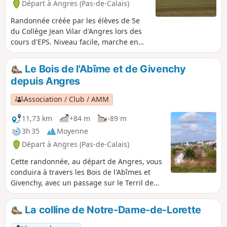
Départ à Angres (Pas-de-Calais)
Randonnée créée par les élèves de 5e
du Collège Jean Vilar d'Angres lors des
cours d'EPS. Niveau facile, marche en
classe, le créneau ne peut durer plus de
2 heures.
Le Bois de l'Abîme et de Givenchy
depuis Angres
Association / Club / AMM
11,73 km
+84 m
-89 m
3h 35
Moyenne
Départ à Angres (Pas-de-Calais)
Cette randonnée, au départ de Angres, vous
conduira à travers les Bois de l'Abîmes et
Givenchy, avec un passage sur le Terril de
Pinchonvalles. Angres a été occupée
pendant la période gallo-romaine, mais est
La colline de Notre-Dame-de-Lorette
plus connue pour son exploitation minière (à
partir de 1907), avec les fosses n°6 et n°6