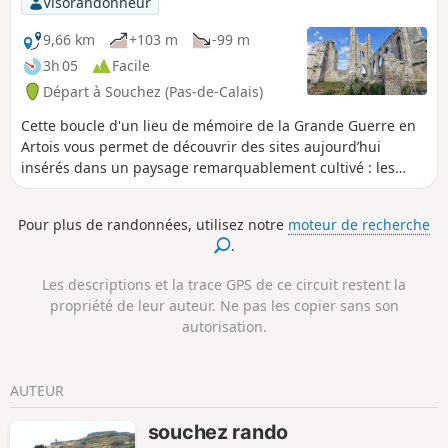
Visorandonneur
bis. Elles furent détruites durant la première
guerre mondiale. L'exploitation redémarre
9,66 km
+103 m
-99 m
en 1920, avant de fermer définitivement en
3h 05
Facile
1984.
Départ à Souchez (Pas-de-Calais)
Cette boucle d'un lieu de mémoire de la Grande Guerre en
Artois vous permet de découvrir des sites aujourd’hui
insérés dans un paysage remarquablement cultivé : les
arbres ont retrouvé leur place, les traces des tranchées ont
été effacées par le travail des agriculteurs, les villages ont
Pour plus de randonnées, utilisez notre
moteur de recherche
été reconstruits. Les cimetières et les mémoriaux
.
permettent cependant d’évoquer la tragédie épouvantable
que fut la Première Guerre mondiale, marquée par la mort
Les descriptions et la trace GPS de ce circuit restent la
de millions de jeunes soldats-citoyens.
propriété de leur auteur. Ne pas les copier sans son
autorisation.
AUTEUR
souchez rando