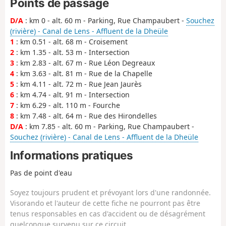
Points de passage
D/A
: km 0 - alt. 60 m - Parking, Rue Champaubert -
Souchez
(rivière) - Canal de Lens - Affluent de la Dheüle
1
: km 0.51 - alt. 68 m - Croisement
2
: km 1.35 - alt. 53 m - Intersection
3
: km 2.83 - alt. 67 m - Rue Léon Degreaux
4
: km 3.63 - alt. 81 m - Rue de la Chapelle
5
: km 4.11 - alt. 72 m - Rue Jean Jaurès
6
: km 4.74 - alt. 91 m - Intersection
7
: km 6.29 - alt. 110 m - Fourche
8
: km 7.48 - alt. 64 m - Rue des Hirondelles
D/A
: km 7.85 - alt. 60 m - Parking, Rue Champaubert -
Souchez (rivière) - Canal de Lens - Affluent de la Dheüle
Informations pratiques
Pas de point d'eau
Soyez toujours prudent et prévoyant lors d'une randonnée.
Visorando et l'auteur de cette fiche ne pourront pas être
tenus responsables en cas d'accident ou de désagrément
quelconque survenu sur ce circuit.