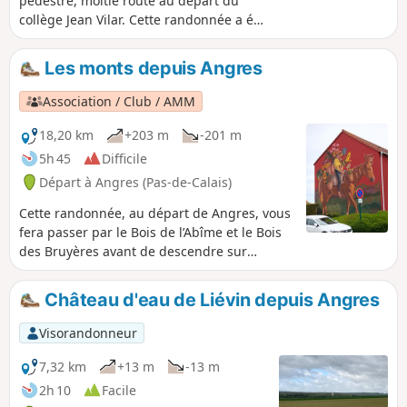
pédestre, moitié route au départ du
collège Jean Vilar. Cette randonnée a été
rédigé par des élèves de 6e du collège,
lors de séances d'EPS. Très agréable et
Les monts depuis Angres
rapide, facile pour débuter.
Association / Club / AMM
18,20 km
+203 m
-201 m
5h 45
Difficile
Départ à Angres (Pas-de-Calais)
Cette randonnée, au départ de Angres, vous
fera passer par le Bois de l’Abîme et le Bois
des Bruyères avant de descendre sur
Souchez. Puis, vous passerez au Prés
Molaine, puis à Ablain-St-Nazaire, avant la
Château d'eau de Liévin depuis Angres
montée sur Notre-Dame-de-Lorette, point
culminant de cette randonnée, avant un
Visorandonneur
retour qui est plus calme.
7,32 km
+13 m
-13 m
2h 10
Facile