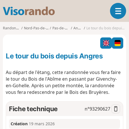
V
O
i
u
s
v
o
Randonnées
Nord-Pas-de-Calais
Pas-de-Calais
Angres
Le tour du bois depuis Angres
r
r
i
a
r
n
l
d
Le tour du bois depuis Angres
a
o
n
a
Au départ de l'étang, cette randonnée vous fera faire
v
le tour du Bois de l'Abîme en passant par Givenchy-
i
en-Gohelle. Après un petite montée, la randonnée
g
vous fera redescendre par le Bois des Bruyères.
a
t
i
Fiche technique
n°
93290627
o
n
Création
19 mars 2026