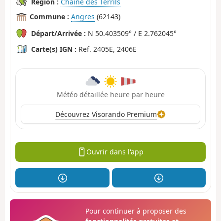
Région :
Chaîne des Terrils
Commune :
Angres
(62143)
Départ/Arrivée :
N 50.403509° / E 2.762045°
Carte(s) IGN :
Ref. 2405E, 2406E
Météo détaillée heure par heure
Découvrez Visorando Premium
Ouvrir dans l'app
Pour continuer à proposer des