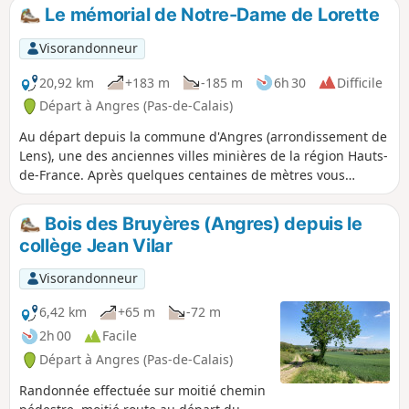
Le mémorial de Notre-Dame de Lorette
Visorandonneur
20,92 km
+183 m
-185 m
6h 30
Difficile
Départ à Angres (Pas-de-Calais)
Au départ depuis la commune d'Angres (arrondissement de
Lens), une des anciennes villes minières de la région Hauts-
de-France. Après quelques centaines de mètres vous
quitterez la grande ceinture urbaine pour profiter des
plaines des vallées et des forêts de l'Artois. Vous pourriez
Bois des Bruyères (Angres) depuis le
aussi démarrer cette boucle depuis (10) N-D de Lorette ou
collège Jean Vilar
de (3) Aix-Noulette ou encore de (14) Souchez. Avec des
restaurants sur chaque départ potentiel. (voyez plus bas les
Visorandonneur
infos pratiques).
6,42 km
+65 m
-72 m
2h 00
Facile
Départ à Angres (Pas-de-Calais)
Randonnée effectuée sur moitié chemin