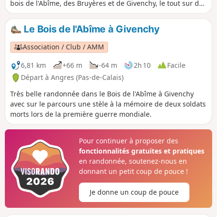
bois de l'Abîme, des Bruyères et de Givenchy, le tout sur de
bons chemins avant de faire un retour par l'Ancienne Fosse
N°6 de Liévin.
Le Bois de l'Abîme à Givenchy
Association / Club / AMM
6,81 km
+66 m
-64 m
2h 10
Facile
Départ à Angres (Pas-de-Calais)
Très belle randonnée dans le Bois de l'Abîme à Givenchy
avec sur le parcours une stèle à la mémoire de deux soldats
morts lors de la première guerre mondiale.
Pour continuer à proposer des
fonctionnalités gratuites et pratiques
en randonnée, soutenez-nous en
donnant un petit coup de pouce !
Je donne un coup de pouce