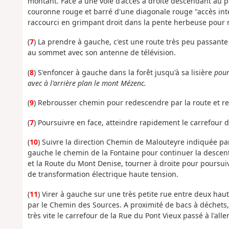
montant. Face à une voie d'accès à droite descendant au 
couronne rouge et barré d'une diagonale rouge "accès inte
raccourci en grimpant droit dans la pente herbeuse pour r
(
7
) La prendre à gauche, c'est une route très peu passante
au sommet avec son antenne de télévision.
(
8
) S'enfoncer à gauche dans la forêt jusqu'à sa lisière
pour
avec à l'arrière plan le mont Mézenc.
(
9
) Rebrousser chemin pour redescendre par la route et ret
(
7
) Poursuivre en face, atteindre rapidement le carrefour 
(
10
) Suivre la direction Chemin de Malouteyre indiquée p
gauche le chemin de la Fontaine pour continuer la descent
et la Route du Mont Denise, tourner à droite pour poursui
de transformation électrique haute tension.
(
11
) Virer à gauche sur une très petite rue entre deux hau
par le Chemin des Sources. A proximité de bacs à déchets,
très vite le carrefour de la Rue du Pont Vieux passé à l'aller