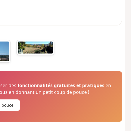
oser des
fonctionnalités gratuites et pratiques
en
us en donnant un petit coup de pouce !
e pouce