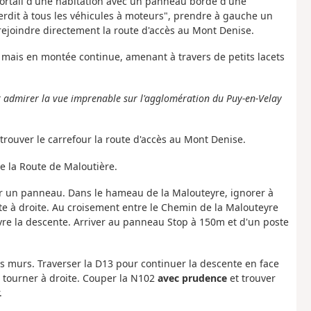
portail d'une habitation avec un panneau bordé d'une
rdit à tous les véhicules à moteurs", prendre à gauche un
ejoindre directement la route d'accès au Mont Denise.
 mais en montée continue, amenant à travers de petits lacets
 admirer la vue imprenable sur l'agglomération du Puy-en-Velay
rouver le carrefour la route d'accès au Mont Denise.
de la Route de Maloutière.
ar un panneau. Dans le hameau de la Malouteyre, ignorer à
e à droite. Au croisement entre le Chemin de la Malouteyre
vre la descente. Arriver au panneau Stop à 150m et d'un poste
ts murs. Traverser la D13 pour continuer la descente en face
 tourner à droite. Couper la N102
avec prudence
et trouver
.