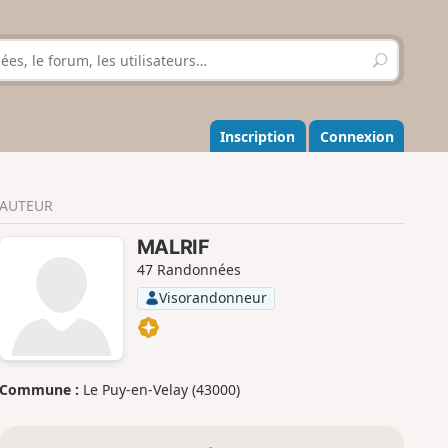
R
e
c
h
e
Inscription
Connexion
r
c
h
AUTEUR
e
r
MALRIF
47 Randonnées
Visorandonneur
Commune :
Le Puy-en-Velay (43000)