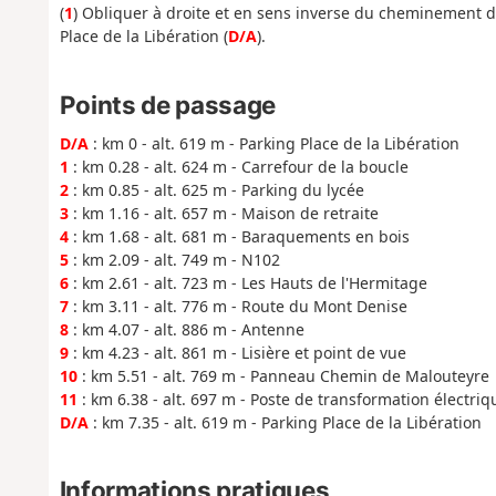
(
1
) Obliquer à droite et en sens inverse du cheminement de 
Place de la Libération (
D/A
).
Points de passage
D/A
: km 0 - alt. 619 m - Parking Place de la Libération
1
: km 0.28 - alt. 624 m - Carrefour de la boucle
2
: km 0.85 - alt. 625 m - Parking du lycée
3
: km 1.16 - alt. 657 m - Maison de retraite
4
: km 1.68 - alt. 681 m - Baraquements en bois
5
: km 2.09 - alt. 749 m - N102
6
: km 2.61 - alt. 723 m - Les Hauts de l'Hermitage
7
: km 3.11 - alt. 776 m - Route du Mont Denise
8
: km 4.07 - alt. 886 m - Antenne
9
: km 4.23 - alt. 861 m - Lisière et point de vue
10
: km 5.51 - alt. 769 m - Panneau Chemin de Malouteyre
11
: km 6.38 - alt. 697 m - Poste de transformation électriq
D/A
: km 7.35 - alt. 619 m - Parking Place de la Libération
Informations pratiques