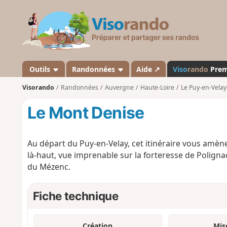
V
i
s
o
r
a
Outils
Randonnées
Aide ↗
Viso
rando
Pre
n
Visorando
Randonnées
Auvergne
Haute-Loire
Le Puy-en-Velay
d
o
Le Mont Denise
Au départ du Puy-en-Velay, cet itinéraire vous amè
là-haut, vue imprenable sur la forteresse de Polignac
du Mézenc.
Fiche technique
Création
Mis