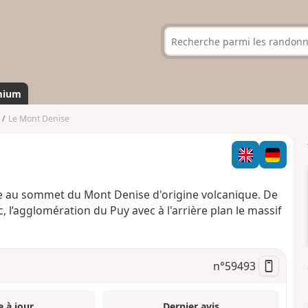
mium
Le Mont Denise
ne au sommet du Mont Denise d'origine volcanique. De
, l’agglomération du Puy avec à l'arrière plan le massif
n°
59493
e à jour
Dernier avis