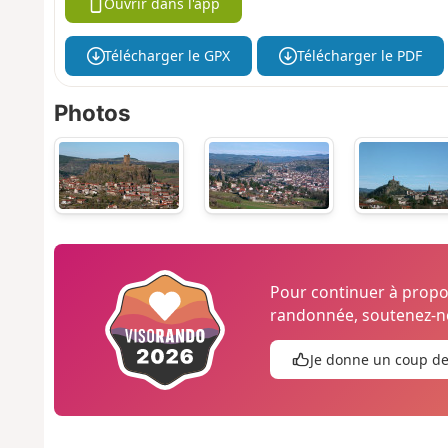
Ouvrir dans l'app
Télécharger le GPX
Télécharger le PDF
Photos
Pour continuer à prop
randonnée, soutenez-no
Je donne un coup d