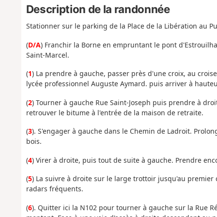
Description de la randonnée
Stationner sur le parking de la Place de la Libération au P
(
D/A
) Franchir la Borne en empruntant le pont d'Estrouilh
Saint-Marcel.
(
1
) La prendre à gauche, passer près d'une croix, au crois
lycée professionnel Auguste Aymard. puis arriver à hauteur
(
2
) Tourner à gauche Rue Saint-Joseph puis prendre à droit
retrouver le bitume à l'entrée de la maison de retraite.
(
3
). S'engager à gauche dans le Chemin de Ladroit. Prolo
bois.
(
4
) Virer à droite, puis tout de suite à gauche. Prendre enc
(
5
) La suivre à droite sur le large trottoir jusqu'au prem
radars fréquents.
(
6
). Quitter ici la N102 pour tourner à gauche sur la Rue R