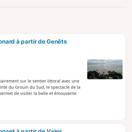
o
a
i
m
p
onard à partir de Genêts
e
irement sur le sentier littoral avec une
inte du Grouin du Sud, le spectacle de la
ermet de visiter la belle et émouvante
onard à partir de Vains