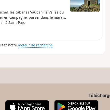
chel, les cabanes Vauban, la Vallée du
ter en campagne, passer dans le marais,
il à Saint-Pair.
lisez notre
moteur de recherche
.
Télécharge
A
G
p
o