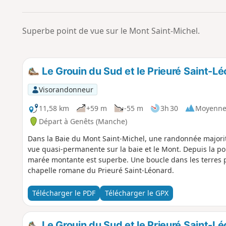
Superbe point de vue sur le Mont Saint-Michel.
Le Grouin du Sud et le Prieuré Saint-Lé
Visorandonneur
11,58 km
+59 m
-55 m
3h 30
Moyenn
Départ à Genêts (Manche)
Dans la Baie du Mont Saint-Michel, une randonnée majorita
vue quasi-permanente sur la baie et le Mont. Depuis la po
marée montante est superbe. Une boucle dans les terres p
chapelle romane du Prieuré Saint-Léonard.
Télécharger le PDF
Télécharger le GPX
Le Grouin du Sud et le Prieuré Saint-Lé