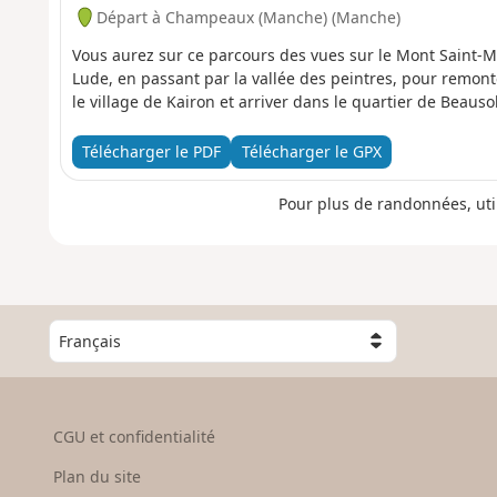
Départ à Champeaux (Manche) (Manche)
Vous aurez sur ce parcours des vues sur le Mont Saint-Mi
Lude, en passant par la vallée des peintres, pour remon
le village de Kairon et arriver dans le quartier de Beausole
Télécharger le PDF
Télécharger le GPX
Pour plus de randonnées, uti
C
h
o
i
s
CGU et confidentialité
i
s
Plan du site
s