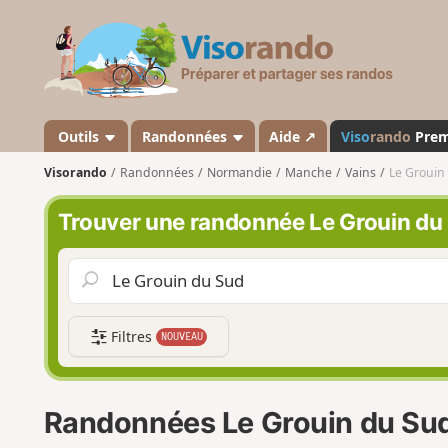
V
i
s
o
r
a
Outils
Randonnées
Aide ↗
Viso
rando
Pre
n
Visorando
Randonnées
Normandie
Manche
Vains
Le Grouin
d
o
Trouver une randonnée Le Grouin du
Filtres
NOUVEAU
Randonnées Le Grouin du Su