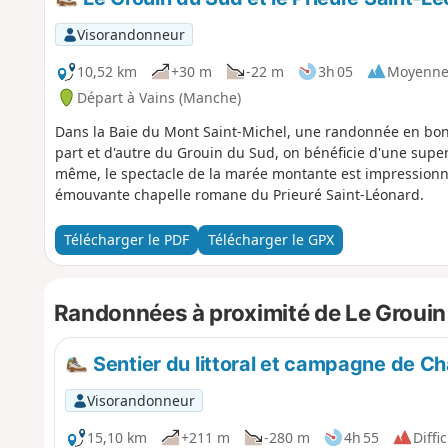
Visorandonneur
10,52 km
+30 m
-22 m
3h 05
Moyenn
Départ à Vains (Manche)
Dans la Baie du Mont Saint-Michel, une randonnée en bonne 
part et d'autre du Grouin du Sud, on bénéficie d'une super
même, le spectacle de la marée montante est impressionnan
émouvante chapelle romane du Prieuré Saint-Léonard.
Télécharger le PDF
Télécharger le GPX
Randonnées à proximité de Le Grouin
Sentier du littoral et campagne de C
Visorandonneur
15,10 km
+211 m
-280 m
4h 55
Diffic